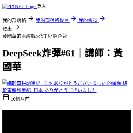
登入
我的部落格
我的部落格後台
我的帳號
登出
黃國華的財經戰火YT
財經企管
DeepSeek炸彈#61｜講師：黃
國華
總
幹事耕讀筆記- 日本 ありがとうございました
10個月前