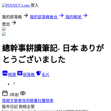
登入
我的部落格
我的部落格後台
我的帳號
登出
總幹事耕讀筆記- 日本 ありが
とうございました
相簿
部落格
名片
3年前
旅遊文章會改到臉書社團發表
股市日記
財經企管