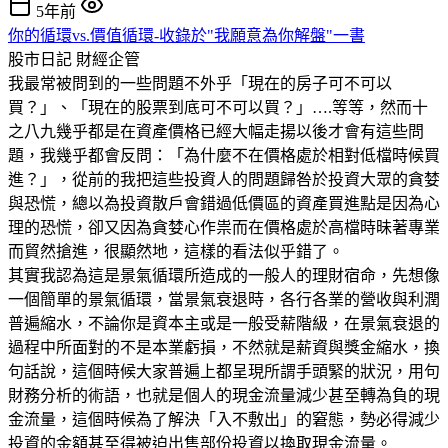
5年前
你的循環vs.價值循環-收錄於"我願意為你解盤"一書
股市日記
財經企管
我最常被問到的一些問題不外乎「現在的房子可不可以
買？」、「現在的股票到底可不可以買？」….等等，然而十
之八九幾乎都是在資產價格已經大幅走揚以後才會有這些問
題，我幾乎都會反問：「為什麼不在價格處於相對低檔時候買
進？」，從前的我把這些投資人的問題歸咎於投資大眾的貪婪
與恐慌，總以為投資散戶會錯過低價區的資產買進點是因為心
理的恐慌，卻又因為貪婪心作祟而在價格處於高檔時昧著專業
而貿然搶進，很顯然地，這樣的看法似乎錯了。
其實我認為這是景氣循環所造成的一般人的理財宿命，先想像
一個簡單的景氣循環，當景氣衰退時，各行各業的營收與利潤
普遍縮水，不論你是資本主或是一般受薪階級，在景氣衰退的
過程中所面對的不是本業虧損，不然就是薪資與獎金縮水，換
句話說，這個時候大家普遍上都呈現所謂手頭緊的狀況，用句
財務分析的術語，也就是個人的現金流量減少甚至轉為負的現
金流量，這個時候為了解決「入不敷出」的窘態，勢必得減少
投資的金額甚至得被迫出售部份投資以換取現金流量。