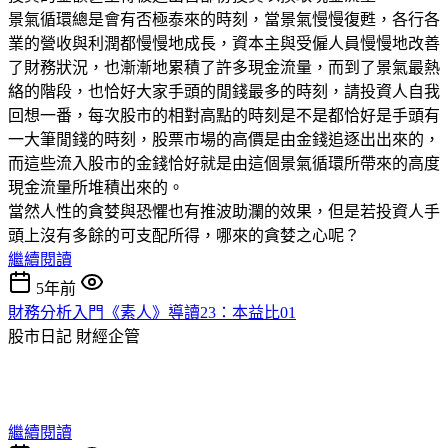
景氣循環總是會有否極泰來的時刻，當景氣慢慢復甦，各行各
業的營收與利潤都慢慢地成長，資本主與受僱人員慢慢地改善
了財務狀況，也漸漸地累積了許多現金流量，而到了景氣最熱
絡的階段，也恰好大家手頭的閒錢最多的時刻，請投資人自我
回想一番，每次股市的相對高點的時刻是不是都恰好是手頭有
一大筆閒錢的時刻，股票市場的高價是由金錢追逐出出來的，
而這些流入股市的金錢恰好就是由這個景氣循環所帶來的高度
現金流量所堆積出來的。
當然人性的貪婪與恐懼也有推波助瀾的效果，但是若投資人手
頭上沒有多餘的可支配所得，哪來的貪婪之心呢？
繼續閱讀
5年前
財務分析入門《素人》導讀23：本益比01
股市日記
財經企管
繼續閱讀