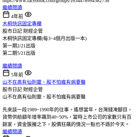
https://www.facebook.com/groups/1654478994582756
繼續閱讀
4年前
木桐快訊固定專欄
股市日記
財經企管
木桐快訊固定專欄(每3~4個月出版一本)
第一期2/21出版
第二期5/21出版
繼續閱讀
5年前
山不在高有仙則靈、股不怕瘋有病要醫
股市日記
財經企管
山不在高有仙則靈、股不怕瘋有病要醫
先來談一段1989~1990年的往事，遙想當年，台灣錢淹腳目，
貨幣供給額年增率飆到40~50%，當時上市公司的家數只有百
餘家，資金簇擁之下，股價狂飆的情況一點也不遜於今天。
繼續閱讀