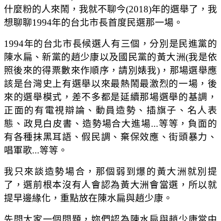
什麼粉的人來鬧，我就不聊今(2018)年的選舉了，我
想聊聊1994年的台北市長首度民選那一場。
1994年的台北市長候選人有三個，分別是民進黨的
陳水扁、新黨的趙少康以及國民黨的黃大洲(我是依
照後來的得票數來作順序，請別婊我)，那場選舉應
該是台灣史上有選舉以來最熱鬧最激烈的一場，後
來的選舉模式，差不多都是延續那場選舉的基調，
正面的有電視辯論、動員造勢、插旗子、名人表
態、政見白皮書、造勢場合大進場...等等，負面的
有各種抹黑耳語、假民調、棄保效應、街頭暴力、
唱軍歌...等等。
我只來談造勢場合，那個弱到爆的黃大洲就別提
了，選前根本沒有人會認為黃大洲會當選，所以就
提早邊緣化，重點放在陳水扁與趙少康。
先問大家一個問題，妳們認為陳水扁與趙少康當中