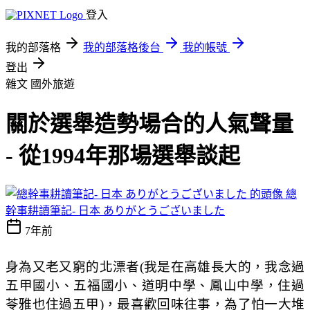
登入
我的部落格
我的部落格後台
我的帳號
登出
雜文
國外旅遊
關於選舉造勢場合的人氣聲量
- 從1994年那場選舉談起
總
幹事耕讀筆記- 日本 ありがとうございました
7年前
身為又老又窮的北漂者(我是在高雄長大的，我念過
五甲國小、五福國小、道明中學、鳳山中學，住過
苓雅也住過五甲)，最喜歡回味往事，為了怕一大堆