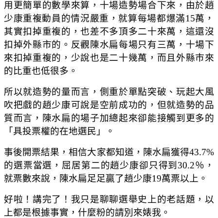
用更簡單的數學來算，十場造勢場合下來，由於趙
少康重複動員的情況嚴重，就算每場都爆滿15萬，
其實扣掉重複的，也差不多頂多二十來萬，這還沒
扣掉外縣市的。反觀陳水扁每場只有三萬，十場下
來扣掉重複的，少說也是二十幾萬，而且外縣市來
的比重也低很多。
所以就造勢的量而言，側重於單點突破、玩起大風
吹把戲的趙少康可說是空前成功的，但就造勢的品
質而言，陳水扁的場子加總起來卻能接觸到更多的
「具投票權的在地選民」。
事後開票結果，相信大家都知道，陳水扁獲得43.7%
的選票當選，屈居第二的趙少康卻只得到30.2％，
就票數來說，陳水扁足足贏了趙少康19萬票以上。
好啦！講完了！我只是聊聊選舉史上的老話題，以
上都是根據事實，什麼粉的請別來婊我。