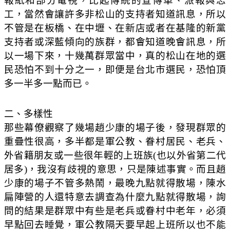
報紙和部分電視，比起傳統的宣傳車、派報與志
工，當然會讓許多非松山的支持者知道訊息，所以
不管是在板橋、在中壢、在新店或者在基隆的新黨
支持者或深藍傾向的族群，都會知道晚會訊息，所
以一場下來，十幾萬群眾當中，真的松山在地的選
民恐怕不到十分之一，即便是台北市選民，恐怕頂
多一半多一點而已。
二、多樣性
那些幕僚觀察了幾場趙少康的場子後，發現群眾的
重疊性很高，多半都是軍公教、眷村居民、老兵、
外省籍朋友或一些很年輕的上班族(也以外省第二代
居多)，我沒有歧視的意思，只是陳述事實。而且趙
少康的場子不管多熱鬧，最晚九點就得散場，陳水
扁陣營的人還特意去調查為什麼九點就得散場，詢
問的結果是群眾中有些是老兵或眷村中老年，必須
早點回去睡覺，軍公教隔天要早起上班所以也不能