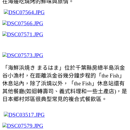
在海邊吃燒烤的鮮味與旅情。
「海鮮浜焼き
まるはま」位於千葉縣房總半島浜金
谷小漁村，在距離浜金谷幾分鐘步程的「
the Fish
」
休息站內，除了浜燒以外，「
the Fish
」休息站還有
其他餐廳
(
如迴轉壽司、義式料理和一些土產店
)
，是
日本鄉村郊區很典型常見的複合式餐飲區。