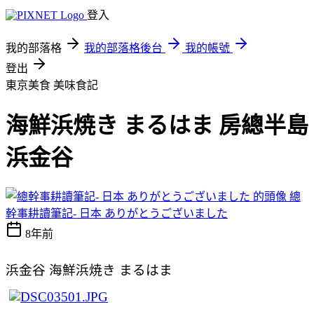
登入
我的部落格
我的部落格後台
我的帳號
登出
東京美食
美味食記
海鮮浜焼き まるはま 房總半島
浜金谷
總
幹事耕讀筆記- 日本 ありがとうございました
8年前
浜金谷
海鮮浜焼き
まるはま