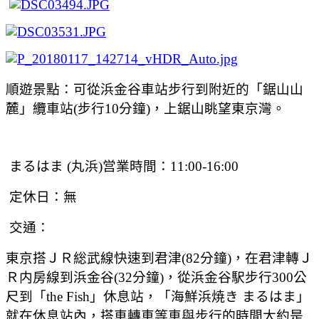
順遊景點：可從浜金谷車站步行到附近的「鋸山山
麓」纜車站
(
步行
10
分鐘
)
，上鋸山眺望東京灣。
まるはま
(
丸浜
)
営業時間：
11:00-16:00
定休日：無
交通：
東京搭ＪＲ総武線快速到君津
(82
分鐘
)
，在君津轉Ｊ
Ｒ内房線到浜金谷(32分鐘)，從
浜金谷駅步行
300
公
尺
到「
the Fish
」休息站，「海鮮浜焼き
まるはま」
就在休息站內，搭車轉車等車與步行的時間大約是