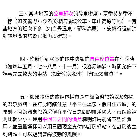
三、某些地區的
公車班次
的發車密度，夏季與冬季不
一樣（如安曇野ちひろ美術館循環公車、車山高原等地），有
些地方的班次不多（如白骨溫泉、蓼科高原），安排行程前請
到該地區的旅遊官網再度確認。
四、從新宿到松本的
JR
中央線的
自由席位置
在旺季時
（如每年五月、七～八月、十一月）很容易爆滿，時間允許下
請事先去較大的車站（如新宿與松本）持
PASS
畫位子。
五、如果投宿的旅館包括市區星級商務旅館以及郊區
的溫泉旅館，在訂房時請注意「平日住溫泉、假日住市區」的
原則，因為溫泉旅館房價在平假日之間的價差頗大，市區旅館
則比較少小，運用
平假日之間的價差
聰明訂房能省下些許費
用，並盡量選擇可以用日圓現金支付的訂房網站，在訂房後立
刻結匯，可以避開會綠波動的風險。