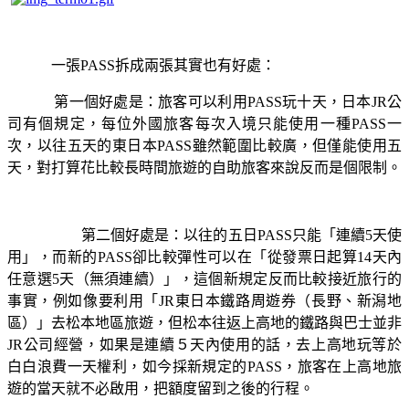
一張
PASS
拆成兩張其實也有好處：
第一個好處是：旅客可以利用
PASS
玩十天，日本
JR
公
司有個規定，每位外國旅客每次入境只能使用一種
PASS
一
次，以往五天的東日本
PASS
雖然範圍比較廣，但僅能使用五
天，對打算花比較長時間旅遊的自助旅客來說反而是個限制。
第二個好處是：以往的五日
PASS
只能「連續
5
天使
用」，而新的
PASS
卻比較彈性可以在「從發票日起算
14
天內
任意選
5
天（無須連續）」，這個新規定反而比較接近旅行的
事實，例如像要利用「
JR
東日本鐵路周遊券（長野、新潟地
區）」去松本地區旅遊，但松本往返上高地的鐵路與巴士並非
JR
公司經營，如果是連續５天內使用的話，去上高地玩等於
白白浪費一天權利，如今採新規定的
PAS
S
，旅客在上高地旅
遊的當天就不必啟用，把額度留到之後的行程。