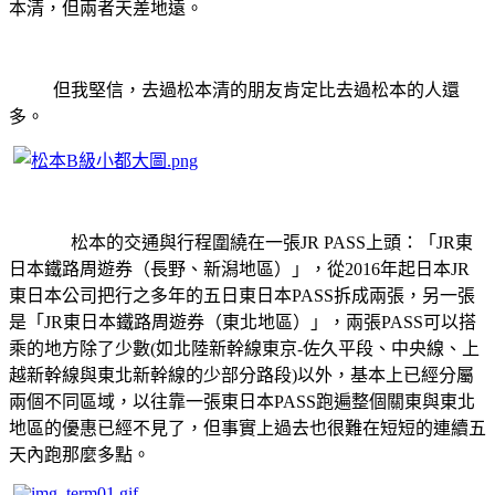
本清，但兩者天差地遠。
但我堅信，去過松本清的朋友肯定比去過松本的人還
多。
松本的交通與行程圍繞在一張
JR PASS
上頭：「
JR
東
日本鐵路周遊券（長野、新潟地區）」，從
2016
年起日本
JR
東日本公司把行之多年的五日東日本
PASS
拆成兩張，另一張
是「
JR
東日本鐵路周遊券（東北地區）」，兩張
PASS
可以搭
乘的地方除了少數
(
如北陸新幹線東京
-
佐久平段、中央線、上
越新幹線與東北新幹線的少部分路段
)
以外，基本上已經分屬
兩個不同區域，以往靠一張東日本
PASS
跑遍整個關東與東北
地區的優惠已經不見了，但事實上過去也很難在短短的連續五
天內跑那麼多點。