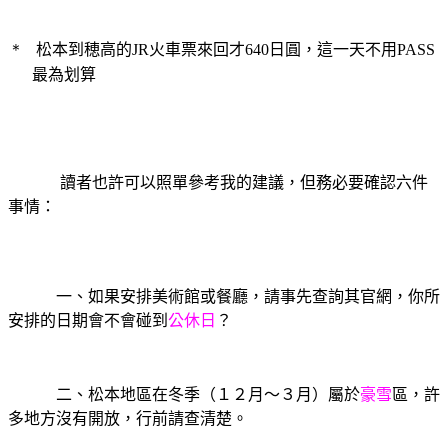
＊
松本到穂高的
JR
火車票來回才
640
日圓，這一天不用
PASS
最為划算
讀者也許可以照單參考我的建議，但務必要確認六件
事情：
一、如果安排美術館或餐廳，請事先查詢其官網，你所
安排的日期會不會碰到
公休日
？
二、松本地區在冬季（１２月～３月）屬於
豪雪
區，許
多地方沒有開放，行前請查清楚。