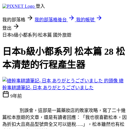
登入
我的部落格
我的部落格後台
我的帳號
登出
日本b級小都系列/松本篇
國外旅遊
日本b級小都系列 松本篇 28 松
本清楚的行程產生器
總
幹事耕讀筆記- 日本 ありがとうございました
9年前
別誤會，這部是一篇藥妝店的敗家攻略，寫了二十幾
篇松本旅遊的文章，還是有讀者回應：「我也很喜歡松本，因
為折扣大且商品型號齊全又可以退稅
…..
」，松本雖然也有松