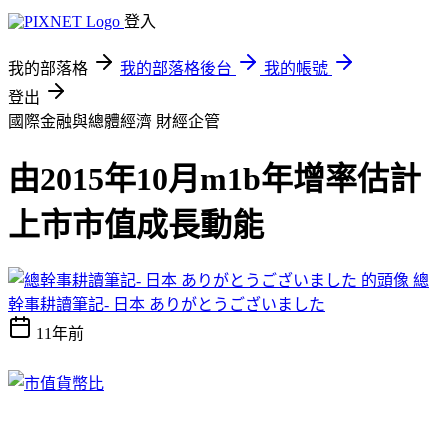
登入
我的部落格
我的部落格後台
我的帳號
登出
國際金融與總體經濟
財經企管
由2015年10月m1b年增率估計
上市市值成長動能
總
幹事耕讀筆記- 日本 ありがとうございました
11年前