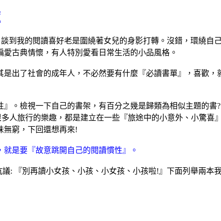
度
談到我的閱讀喜好老是圍繞著女兒的身影打轉。沒錯，環繞自
偏愛古典情懷，有人特別愛看日常生活的小品風格。
是出了社會的成年人，不必然要有什麼『必讀書單』，喜歡，就
。檢視一下自己的書架，有百分之幾是歸類為相似主題的書? 
想很多人旅行的樂趣，都是建立在一些『旅途中的小意外、小驚喜
無窮，下回還想再來!
，就是要『故意跳開自己的閱讀慣性』。
議: 『別再讀小女孩、小孩、小女孩、小孩啦!』下面列舉兩本我