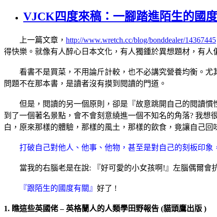
VJCK四度來稿：一腳踏進陌生的國
上一篇文章，
http://www.wretch.cc/blog/bonddealer/14367445
得快樂。就像有人醉心日本文化，有人獨鍾於異想題材，有人
看書不是買菜，不用論斤計較，也不必講究營養均衡。尤其
問題不在那本書，是讀者沒有摸到閱讀的門道。
但是，閱讀的另一個原則，卻是『故意跳開自己的閱讀慣性』
到了一個著名景點，會不會刻意繞進一個不知名的角落? 我
白，原來那樣的體驗，那樣的風土，那樣的飲食，竟讓自己回味
打破自己對他人、他事、他物，甚至是對自己的刻板印象
當我的右腦老是在說: 『好可愛的小女孩啊!』左腦偶爾會抗
『跟陌生的國度有關』
好了 !
1. 瞧這些英國佬 – 英格蘭人的人類學田野報告 (貓頭鷹出版 )