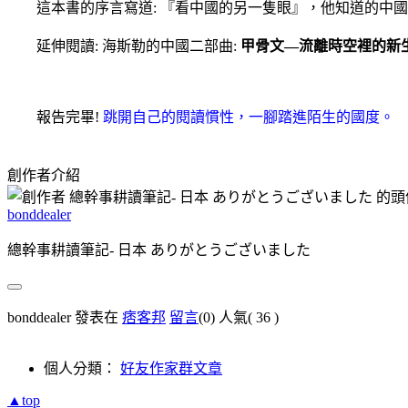
這本書的序言寫道: 『看中國的另一隻眼』，他知道的中國
延伸閱讀: 海斯勒的中國二部曲:
甲骨文—流離時空裡的新生中
報告完畢!
跳開自己的閱讀慣性，一腳踏進陌生的國度。
創作者介紹
bonddealer
總幹事耕讀筆記- 日本 ありがとうございました
bonddealer 發表在
痞客邦
留言
(0)
人氣(
36
)
個人分類：
好友作家群文章
▲top