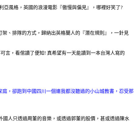
多利亞風格，英國的浪漫電影『傲慢與偏見』，哪裡好笑了?
架、排隊的方式，歸納出英格蘭人的『潛在規則』，一針見
可言，看倌讀了便知! 真希望有一天能讀到一本台灣人寫的
家庭，卻跑到中國四川一個連我都沒聽過的小山城教書，忍受那
天，外國人只透過周董的音樂，或透過郭董的股價，甚或透過陳水