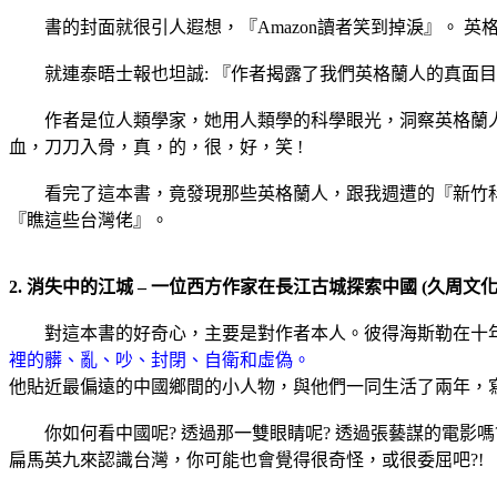
書的封面就很引人遐想，『Amazon讀者笑到掉淚』。 英
就連泰晤士報也坦誠: 『作者揭露了我們英格蘭人的真面目
作者是位人類學家，她用人類學的科學眼光，洞察英格蘭人
血，刀刀入骨，真，的，很，好，笑 !
看完了這本書，竟發現那些英格蘭人，跟我週遭的『新竹科學園
『瞧這些台灣佬』。
2. 消失中的江城 – 一位西方作家在長江古城探索中國 (久周文化
對這本書的好奇心，主要是對作者本人。彼得海斯勒在十年
裡的髒、亂、吵、封閉、自衛和虛偽。
他貼近最偏遠的中國鄉間的小人物，與他們一同生活了兩年，
你如何看中國呢? 透過那一雙眼睛呢? 透過張藝謀的電影嗎?
扁馬英九來認識台灣，你可能也會覺得很奇怪，或很委屈吧?!