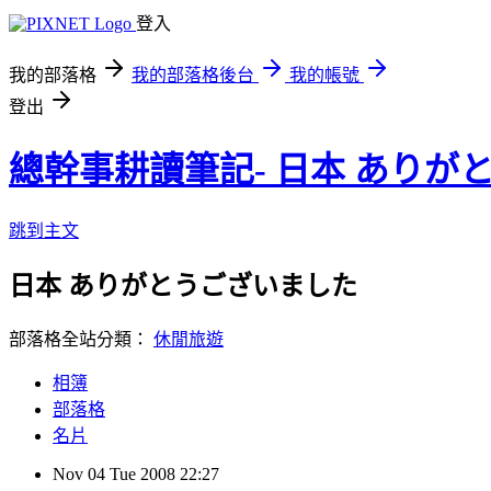
登入
我的部落格
我的部落格後台
我的帳號
登出
總幹事耕讀筆記- 日本 ありが
跳到主文
日本 ありがとうございました
部落格全站分類：
休閒旅遊
相簿
部落格
名片
Nov
04
Tue
2008
22:27