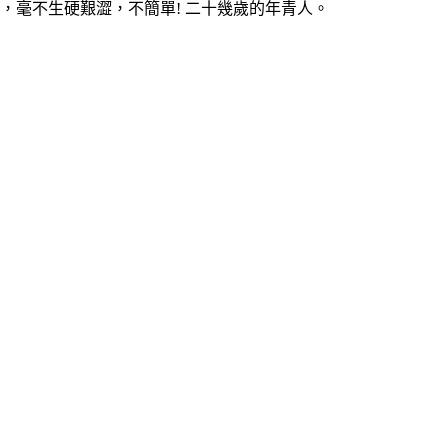
毫不生硬艱澀，不簡單! 二十幾歲的年青人。