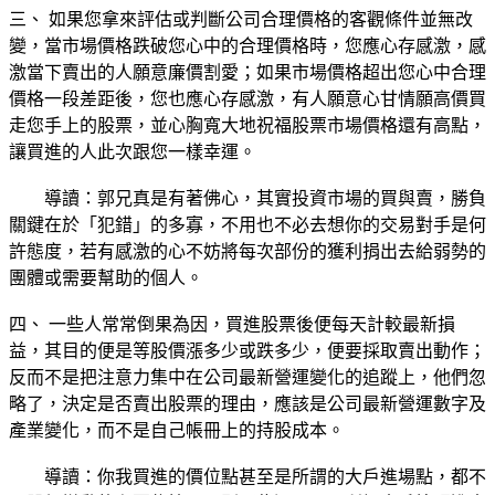
三、 如果您拿來評估或判斷公司合理價格的客觀條件並無改
變，當市場價格跌破您心中的合理價格時，您應心存感激，感
激當下賣出的人願意廉價割愛；如果市場價格超出您心中合理
價格一段差距後，您也應心存感激，有人願意心甘情願高價買
走您手上的股票，並心胸寬大地祝福股票市場價格還有高點，
讓買進的人此次跟您一樣幸運。
導讀：郭兄真是有著佛心，其實投資市場的買與賣，勝負
關鍵在於「犯錯」的多寡，不用也不必去想你的交易對手是何
許態度，若有感激的心不妨將每次部份的獲利捐出去給弱勢的
團體或需要幫助的個人。
四、 一些人常常倒果為因，買進股票後便每天計較最新損
益，其目的便是等股價漲多少或跌多少，便要採取賣出動作；
反而不是把注意力集中在公司最新營運變化的追蹤上，他們忽
略了，決定是否賣出股票的理由，應該是公司最新營運數字及
產業變化，而不是自己帳冊上的持股成本。
導讀：你我買進的價位點甚至是所謂的大戶進場點，都不