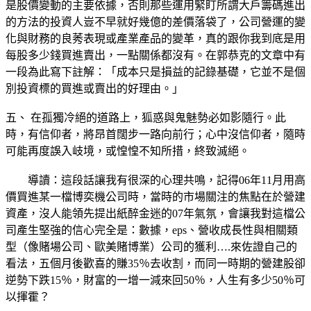
是股價變動的主要依據，否則那些運用緊盯所謂大戶籌碼進出
的方法的投資人豈不早就好幾億的差價落袋了，公司營運的變
化與財務的良莠表現或產業產品的變革，真的跟你我到底是用
每股多少錢買進賣出，一點關係都沒有。在郭恭克的文章中有
一段為此寫下註解：「成本只是損益的記錄基礎，它並不是個
別投資標的買進或賣出的好理由。」
五、 在孤獨冷絕的道路上，狐惑與鬼魅勢必如影隨行。此
時，有信仰者，將昂首闊步一路向前行；心中沒信仰者，隨時
可能再度誤入岐境，或惶惶不知所措，終致滅絕。
導讀：這段話讓我有很深的心理共鳴，記得06年11月用高
價買進某一檔博奕機公司時，當時的市場關注的焦點在於營建
資產，沒人能領先提出紙醉金迷的07年氣氛，會讓我對這檔公
司產生堅強的信心完全是：數據，eps、營收成長性與相關類
型（像賭場公司、歐美賭博業）公司的獲利….來佐證自己的
看法，五個月後歡喜的賺35％去收割，而同一時期的營建股卻
逆勢下跌15％，財富的一增一減來回50％，人生有多少50％可
以揮霍？