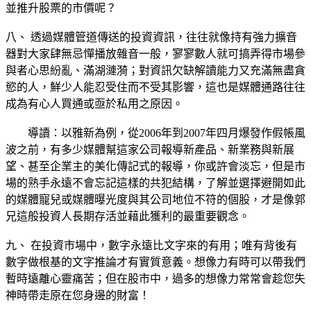
並推升股票的市價呢？
八、 透過媒體管道傳送的投資資訊，往往就像持有強力擴音
器對大家肆無忌憚播放雜音一般，寥寥數人就可搞弄得市場參
與者心思紛亂、滿湖漣漪；對資訊欠缺解讀能力又充滿無盡貪
慾的人，鮮少人能忍受住而不受其影響，這也是媒體通路往往
成為有心人買通或亟於私用之原因。
導讀：以雅新為例，從2006年到2007年四月爆發作假帳風
波之前，有多少媒體幫這家公司報導新產品、新業務與新展
望、甚至企業主的美化傳記式的報導，你或許會淡忘，但是市
場的熟手永遠不會忘記這樣的共犯結構，了解並選擇避開如此
的媒體寵兒或媒體曝光度與其公司地位不符的個股，才是像郭
兄這般投資人長期存活並藉此獲利的最重要觀念。
九、 在投資市場中，數字永遠比文字來的有用；唯有背後有
數字做根基的文字推論才有實質意義。想像力有時可以帶我們
暫時遠離心靈痛苦；但在股市中，過多的想像力常常會趁您失
神時帶走原在您身邊的財富！