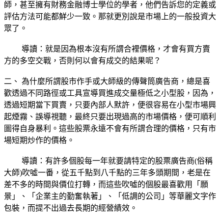
師，甚至擁有財務金融博士學位的學者，他們告訴您的定義或
評估方法可能都鮮少一致。那就更別說是市場上的一般投資大
眾了。
導讀：就是因為根本沒有所謂合裡價格，才會有買方賣
方的多空交戰，否則何以會有成交的結果呢？
二、 為什麼所謂股市作手或大師級的傳聲筒廣告商，總是喜
歡透過不同路徑或工具宣導買進成交量極低之小型股，因為，
透過短期當下買賣，只要內部人默許，便很容易在小型市場興
起煙霧、誤導視聽，最終只要出現過高的市場價格，便可順利
圖得自身暴利。這些股票永遠不會有所謂合理的價格，只有市
場短期炒作的價格。
導讀：有許多個股每一年就要請特定的股票廣告商(俗稱
大師)吹噓一番，從五千點到八千點的三年多頭期間，老是在
差不多的時間與價位打轉，而這些吹噓的個股最喜歡用「願
景」、「企業主的勤奮執著」、「低調的公司」等華麗文字作
包裝，而提不出過去長期的經營績效。