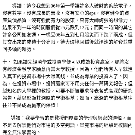
導讀：這令我想到06年第一季讓許多人破財的系統電子，
沒有數字，沒有成長的營收，沒有安心的eps，沒有健全的資
產負債品質，沒有強而有力的股東，只有大師誇張的想像力，
結果不到一年的時間股價從25元跌到12元；而同一時間的其它
許多公司如友通，一樣受06年五到七月股災而下跌了兩成，但
其交出來的成積十分亮眼，待大環境回穩後就迅速的解套並重
回多頭的趨勢。
十、 如果讀完經濟學或投資學便可以成為投資贏家，那將沒
有經濟金融學家願意再當大學教授，因為，他們所有人早就進
入真正的投資市場中大賺其錢，並成為專業的投資人了。因
為，在投資市場中，投資贏家可不用交任何一篇研究報告；但
越知名的大學裡的教授，可要不斷被要求發表各式高深的研究
報告，藉以彰顯其深厚的學術根基；然而，高深的學術根基往
往並不是成為贏家的保證！
導讀：我要學習的是教授們厚實的學理與綿密的邏輯，而
不是去解讀他們對市場的多空判讀，畢竟市場的經驗是校園內
完全無法學習的。