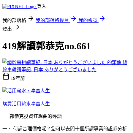
登入
我的部落格
我的部落格後台
我的帳號
登出
419解讀郭恭克no.661
總
幹事耕讀筆記- 日本 ありがとうございました
19年前
購買活用薪水享富人生
郭恭克投資狂想曲的導讀
一、 何謂合理價格呢？您可以去問十個所謂專業的證券分析