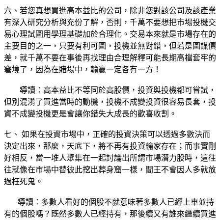
六、若您真想買進高本益比的公司，除非您對該公司及該產業
有深入研究分析與充份了解，否則，千萬不要想把市場投機交
易心理試圖用學理基礎加於合理化。交易本來就是市場存在的
主要目的之一，只要有利可圖，投機並無對錯，但若是圖謀價
差，就千萬不要在事後再找理由合理解釋可能長期高檔套牢的
窘境了，因為在賭場中，輸贏一定各有一方！
導讀：高本益比不等同於高股價，投資與投機都可嘗試，
但別混淆了買進當時的動機，投機不成變投資很容易長套，投
資不成變投機更是會讓你錯失大成長的歡喜收割。
七、 如果在投資市場中，正確的投資決策可以透過多數決而
決定出來，那麼，天底下，將不再有投資輸家存在；而事實剛
好相反，當一堆人聚集在一起討論出所謂市場潛力股時，這往
往就像在市場中替彼此挖出葬身窟一樣，閻王不會因人多就放
過枉死鬼。
導讀：多數人看好的個股不就意味著多數人已經上車並持
有的個股嗎？既然多數人已經持有，那後續又有誰來繼續買進