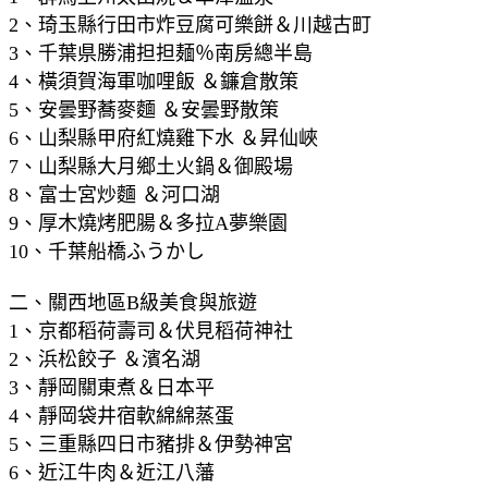
2、琦玉縣行田市炸豆腐可樂餅＆川越古町
3、千葉県勝浦担担麺％南房總半島
4、橫須賀海軍咖哩飯 ＆鐮倉散策
5、安曇野蕎麥麵 ＆安曇野散策
6、山梨縣甲府紅燒雞下水 ＆昇仙峽
7、山梨縣大月鄉土火鍋＆御殿場
8、富士宮炒麵 ＆河口湖
9、厚木燒烤肥腸＆多拉A夢樂園
10、千葉船橋ふうかし
二、關西地區B級美食與旅遊
1、京都稻荷壽司＆伏見稻荷神社
2、浜松餃子 ＆濱名湖
3、靜岡關東煮＆日本平
4、靜岡袋井宿軟綿綿蒸蛋
5、三重縣四日市豬排＆伊勢神宮
6、近江牛肉＆近江八藩