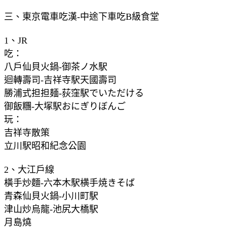
三、東京電車吃漢-中途下車吃B級食堂
1、JR
吃：
八戶仙貝火鍋-御茶ノ水駅
迴轉壽司-吉祥寺駅天國壽司
勝浦式担担麺-荻窪駅でいただける
御飯糰-大塚駅おにぎりぼんご
玩：
吉祥寺散策
立川駅昭和紀念公園
2、大江戶線
橫手炒麵-六本木駅横手焼きそば
青森仙貝火鍋-小川町駅
津山炒烏龍-池尻大橋駅
月島燒