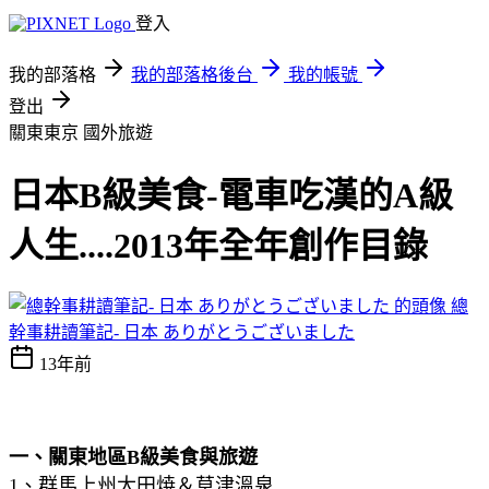
登入
我的部落格
我的部落格後台
我的帳號
登出
關東東京
國外旅遊
日本B級美食-電車吃漢的A級
人生....2013年全年創作目錄
總
幹事耕讀筆記- 日本 ありがとうございました
13年前
一、關東地區B級美食與旅遊
1、群馬上州太田焼＆草津溫泉