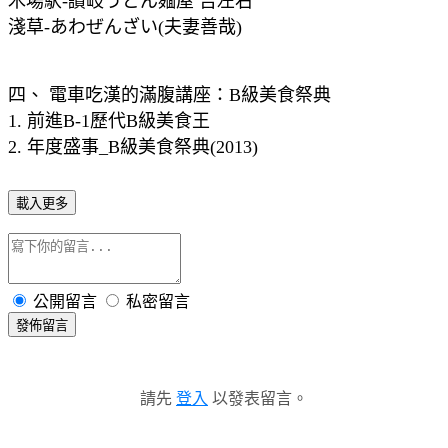
木場駅-讃岐うどん麺屋 吉左右
淺草-あわぜんざい(夫妻善哉)
四、 電車吃漢的滿腹講座：B級美食祭典
1. 前進B-1歷代B級美食王
2. 年度盛事_B級美食祭典(2013)
載入更多
公開留言
私密留言
發佈留言
請先
登入
以發表留言。