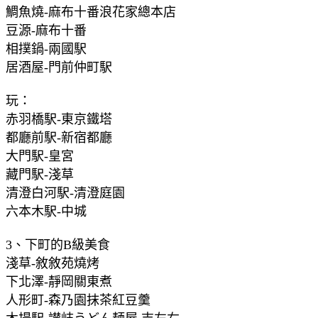
鯛魚燒-麻布十番浪花家總本店
豆源-麻布十番
相撲鍋-兩國駅
居酒屋-門前仲町駅
玩：
赤羽橋駅-東京鐵塔
都廳前駅-新宿都廳
大門駅-皇宮
藏門駅-淺草
清澄白河駅-清澄庭園
六本木駅-中城
3、下町的B級美食
淺草-敘敘苑燒烤
下北澤-靜岡關東煮
人形町-森乃園抹茶紅豆羹