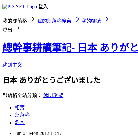
登入
我的部落格
我的部落格後台
我的帳號
登出
總幹事耕讀筆記- 日本 ありが
跳到主文
日本 ありがとうございました
部落格全站分類：
休閒旅遊
相簿
部落格
名片
Jun
04
Mon
2012
11:45