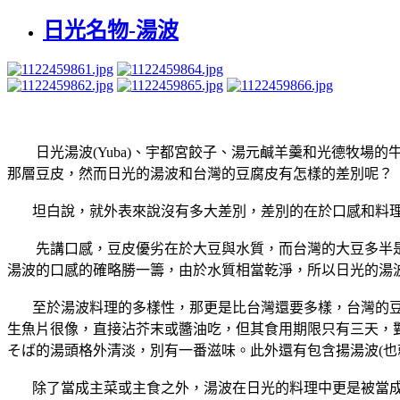
日光名物-湯波
日光湯波(Yuba)、宇都宮餃子、湯元鹹羊羹和光德牧
那層豆皮，然而日光的湯波和台灣的豆腐皮有怎樣的差別呢？
坦白說，就外表來說沒有多大差別，差別的在於口感和料
先講口感，豆皮優劣在於大豆與水質，而台灣的大豆多半是
湯波的口感的確略勝一籌，由於水質相當乾淨，所以日光的湯
至於湯波料理的多樣性，那更是比台灣還要多樣，台灣的豆皮
生魚片很像，直接沾芥末或醬油吃，但其食用期限只有三天，
そば的湯頭格外清淡，別有一番滋味。此外還有包含揚湯波(也就
除了當成主菜或主食之外，湯波在日光的料理中更是被當成