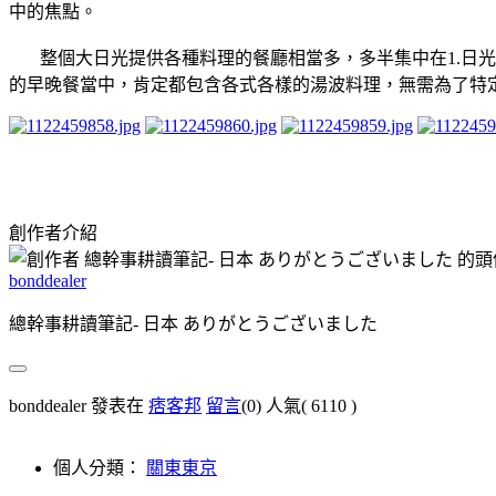
中的焦點。
整個大日光提供各種料理的餐廳相當多，多半集中在1.日光車站
的早晚餐當中，肯定都包含各式各樣的湯波料理，無需為了特
創作者介紹
bonddealer
總幹事耕讀筆記- 日本 ありがとうございました
bonddealer 發表在
痞客邦
留言
(0)
人氣(
6110
)
個人分類：
關東東京