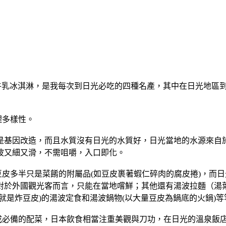
場的牛乳冰淇淋，是我每次到日光必吃的四種名產，其中在日光地
理多樣性。
基因改造，而且水質沒有日光的水質好，日光當地的水源來自於
波又細又滑，不需咀嚼，入口即化。
多半只是菜餚的附屬品(如豆皮裹著蝦仁碎肉的腐皮捲)，而日光
對於外國觀光客而言，只能在當地嚐鮮；其他還有湯波拉麵（湯
是炸豆皮)的湯波定食和湯波鍋物(以大量豆皮為鍋底的火鍋)等
必備的配菜，日本飲食相當注重美觀與刀功，在日光的溫泉飯店