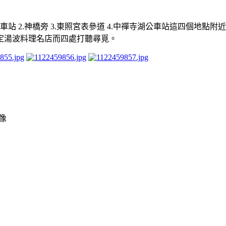
 2.神橋旁 3.東照宮表參道 4.中禪寺湖公車站這四個地點
定湯波料理名店而四處打聽尋覓。