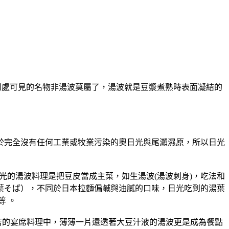
區到處可見的名物非湯波莫屬了，湯波就是豆漿煮熟時表面凝結的
完全沒有任何工業或牧業污染的奧日光與尾瀨濕原，所以日光
的湯波料理是把豆皮當成主菜，如生湯波(湯波刺身)，吃法和
葉そば），不同於日本拉麵偏鹹與油膩的口味，日光吃到的湯葉
等 。
的宴席料理中，薄薄一片還透著大豆汁液的湯波更是成為餐點