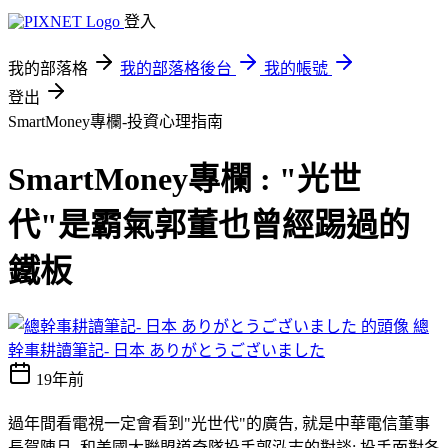
登入
我的部落格
我的部落格後台
我的帳號
登出
SmartMoney專欄-投資心理指南
SmartMoney專欄 : "光世
代"是霸氣郭董也曾經踢過的
鐵板
總
幹事耕讀筆記- 日本 ありがとうございました
19年前
過年間看電視一定會看到"光世代"的廣告, 就是中華電信董事
長賀陳旦, 和美國大聯盟道奇隊投手郭泓志的對談; 投手面對各