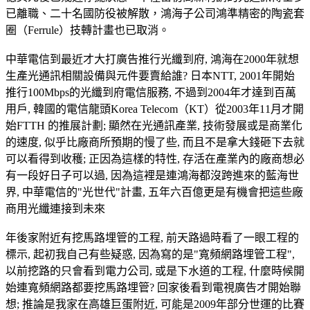
已離職、二十名國防役被解散，鴻海子公司鴻準精密的陶瓷套
圈（Ferrule）技轉計畫也已取消。
中華電信到最近才大打廣告推行光纖到府, 鴻海在2000年就想
生產光通訊相關設備與元件要賣給誰? 日本NTT, 2001年開始
推行100Mbps的光纖到府電信服務, 不過到2004年才達到百萬
用戶, 韓國的電信龍頭Korea Telecom（KT）從2003年11月才開
始FTTH 的推展計劃; 顯然在光通訊產業, 技術發展或是商業化
的速度, 似乎比廠商所預期的慢了些, 而且不是拿大錢砸下去就
可以看得到收穫; 正因為這樣的特性, 存活在產業內的廠商想必
有一段好日子可以過, 因為這裡是連鴻海都沒跨進來的藍海世
界, 中華電信的"光世代"計畫, 五年六百億更是有機會把這些廠
商用光纖連接到未來
年後家附近有挖馬路埋管的工程, 前天路過時看了一眼工程的
標示, 起初我自己有些疑惑, 因為寫的是"寬頻網路埋管工程",
以前挖路的只會看到電力公司, 或是下水道的工程, 什麼時候開
始連寬頻網路都要挖馬路埋管? 回家後看到電視廣告才開始聯
想; 推論是我家在高雄巨蛋附近, 可能是2009年部分世運的比賽