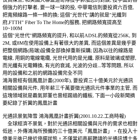
個強力的打擊者, 要一球一球的投, 中華電信則要投資六百億,
把寬頻線路一條一條的換; 這個"光世代"講的就是"光纖到
府,FTTH" Fiber To The Home的服務, 把網路頻寬提高至
10~100M
這個"光世代"網路頻寬的提升, 和以前ADSL的頻寬從256K, 到
2M, 或8M在使用設備上有著很大的差異, 而這個差異是幾乎要
把整個網路(局端)設備全部換掉重新採購; 因為以往的線路是
電線, 用銅的電線電纜, 光世代用的是光纖, 原料是玻璃或塑膠,
而光纖有光電轉換, 有光的衰減, 光波的分歧...等等問題, 所以
用的設備和之前的網路設備完全不同
鴻海曾經有個鳳凰計畫(2000年), 要投資三十億美元於光通訊
相關設備與元件, 用年薪三千萬要徵光通訊元件事業的主管, 而
這塊領域就是霸氣郭董也曾經踢過的鐵板, 下面一小段新聞摘
要紀錄了折翼的鳳凰計畫
光通訊景氣降雪 鴻海鳳凰計畫折翼(2001.10.22.工商時報)
全球經濟不景氣，對於光通訊相關設備與元件的需求也相對
低迷，外傳鴻海所預備的三十億美元「鳳凰計畫」，在投入十
億美元後已幾近停擺狀態。不僅當初高薪聘請的光通訊博士多