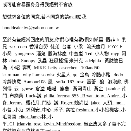
或可能會暴露身分得我絕對不會放
想徵求各位的同意,若不同意的請mail給我,
bonddealer.tw@yahoo.com.tw
至於有些經常回應的朋友,你們心裡有數(例如懶雲..悟非..k..豹
兄..zax..coco..香港台勞..徒弟..台客..小梁.. 流天歲月..JOYCE..
小喬...yungcross..酒鬼..股海拂塵..中島嵐..Ted..小人物..myp..阿
林..dodo..Snoopy..臥蟲..狂風搖擺 米米克..adelphia...黃臉婆已
滿...小昭..壽司..MIKE..betty..caserchen...100and50..
learnman...why I am so wise 火星人..qq..金鳥..冷酷小豬...dodo..
冷靜快意..Aamour108..風...sofia..167..rose..蕾蕾...狼...泡泡龍..佛
列得..云.. goose..倉溢..喵喵...旗魚...黃河青山..黃金..jasmine..南
門..布納桑..Luck-誠..philia..foreman555 ..Bryan..tony.. Andre...小
麥..Jeremy...櫻花月..門徒..誠..Roger..魏尚世..jakee..大頭...moi..
小曹..小范..求利安..中心..禾子..索拉 freshman..小小投機客..小
毛哥哥..elitor..James林..小
平..CJ..jclanvin..rose..kevin..Mindfreedom..吳正皮太多了寫不完
當然還有那位林平之budason..