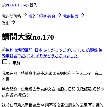
登入
我的部落格
我的部落格後台
我的帳號
登出
請問大家no.170
總
幹事耕讀筆記- 日本 ありがとうございました
20年前
我現在除了持續寫小說外,未來兩三週還有一個大工程---第二
本書
將會節錄一些我過去發表的文章,如股市日記,失敗經驗,短篇小
說與書評與遊記..
我將在每篇文章後會放3-6則不等之各位朋友的回應,有爭議的