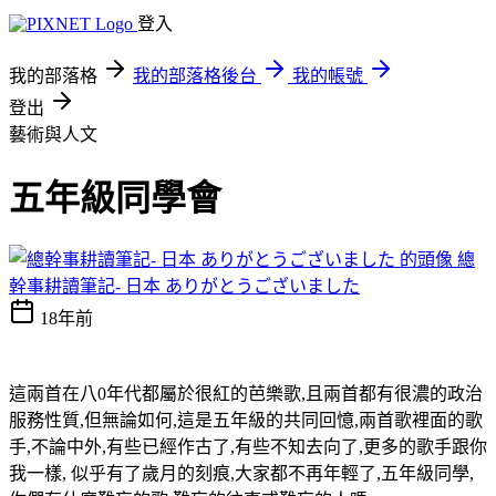
登入
我的部落格
我的部落格後台
我的帳號
登出
藝術與人文
五年級同學會
總
幹事耕讀筆記- 日本 ありがとうございました
18年前
這兩首在八0年代都屬於很紅的芭樂歌,且兩首都有很濃的政治
服務性質,但無論如何,這是五年級的共同回憶,兩首歌裡面的歌
手,不論中外,有些已經作古了,有些不知去向了,更多的歌手跟你
我一樣, 似乎有了歲月的刻痕,大家都不再年輕了,五年級同學,