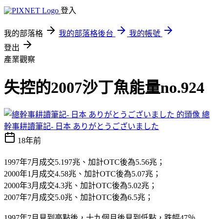
登入
我的部落格
我的部落格後台
我的帳號
登出
產業觀察
失控的2007沙丁魚能量no.924
總
幹事耕讀筆記- 日本 ありがとうございました
18年前
1997年7月成交5.197兆、加計OTC後為5.56兆；
2000年1月成交4.58兆、加計OTC後為5.07兆；
2000年3月成交4.3兆、加計OTC後為5.02兆；
2007年7月成交5.0兆、加計OTC後為6.5兆；
1997年7月見到高點後，十九個月後見到低點，跌幅47％