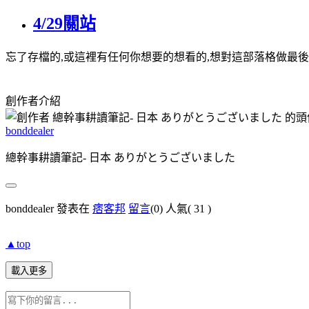
4/29關站
忘了存檔的,或這裡有任何你想要的想看的,想對這部落格做最後弔唁者
創作者介紹
bonddealer
總幹事耕讀筆記- 日本 ありがとうございました
bonddealer 發表在
痞客邦
留言
(0)
人氣(
31
)
▲top
載入更多