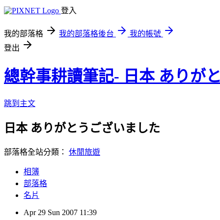
登入
我的部落格
我的部落格後台
我的帳號
登出
總幹事耕讀筆記- 日本 ありが
跳到主文
日本 ありがとうございました
部落格全站分類：
休閒旅遊
相簿
部落格
名片
Apr
29
Sun
2007
11:39