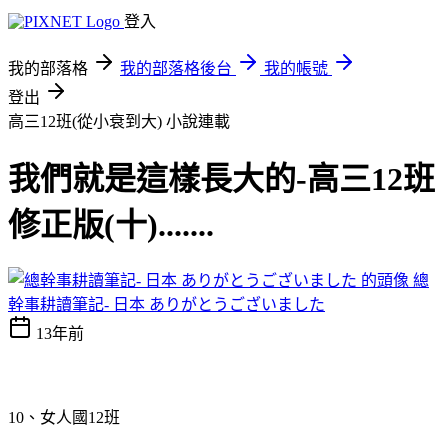
登入
我的部落格
我的部落格後台
我的帳號
登出
高三12班(從小衰到大)
小說連載
我們就是這樣長大的-高三12班
修正版(十).......
總
幹事耕讀筆記- 日本 ありがとうございました
13年前
10、女人國12班