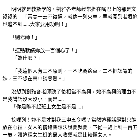
明明就是教數學的，劉雅各老師經常掛在嘴巴上的卻是文
謅謅的：「青春一去不復返，就像一列火車，早就開到老遠追
也追不到......大家要用功啊！」
「劉老師！」
「這點就請妳放一百個心了！」
「為什麼？」
「我這個人有三不原則，一不吃窩邊草，二不把認識的
妹，三不想在高中談戀愛。」
沒想到劉雅各老師聽了後相當不高興，她不高興的理由不
是我講話沒大沒小，而是.....
「你是瞧不起班上女生是不是....」
挖哩列！妳不是才對我三申五令嗎？當然這種話絕對只能
放在心裡，女人的情緒與想法說變就變，下從一歲上到一百五
十歲，讀這種女生班的最大收獲就是比較懂女人。