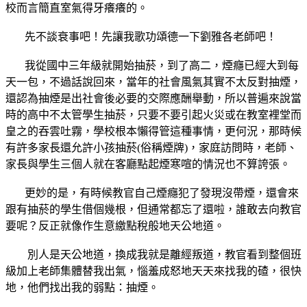
校而言簡直室氣得牙癢癢的。
先不談衰事吧！先讓我歌功頌德一下劉雅各老師吧！
我從國中三年級就開始抽菸，到了高二，煙癮已經大到每
天一包，不過話說回來，當年的社會風氣其實不太反對抽煙，
還認為抽煙是出社會後必要的交際應酬舉動，所以普遍來說當
時的高中不太管學生抽菸，只要不要引起火災或在教室裡堂而
皇之的吞雲吐霧，學校根本懶得管這種事情，更何況，那時候
有許多家長還允許小孩抽菸(俗稱煙牌)，家庭訪問時，老師、
家長與學生三個人就在客廳點起煙寒喧的情況也不算誇張。
更妙的是，有時候教官自己煙癮犯了發現沒帶煙，還會來
跟有抽菸的學生借個幾根，但通常都忘了還啦，誰敢去向教官
要呢？反正就像作生意繳點稅般地天公地道。
別人是天公地道，換成我就是離經叛道，教官看到整個班
級加上老師集體替我出氣，惱羞成怒地天天來找我的碴，很快
地，他們找出我的弱點：抽煙。