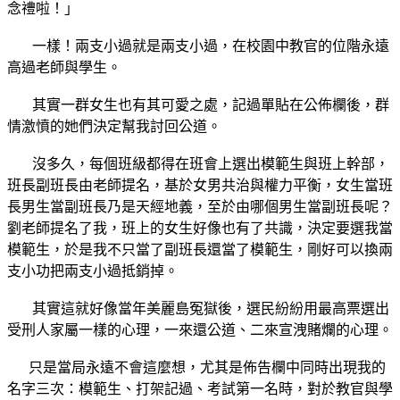
念禮啦！」
一樣！兩支小過就是兩支小過，在校園中教官的位階永遠
高過老師與學生。
其實一群女生也有其可愛之處，記過單貼在公佈欄後，群
情激憤的她們決定幫我討回公道。
沒多久，每個班級都得在班會上選出模範生與班上幹部，
班長副班長由老師提名，基於女男共治與權力平衡，女生當班
長男生當副班長乃是天經地義，至於由哪個男生當副班長呢？
劉老師提名了我，班上的女生好像也有了共識，決定要選我當
模範生，於是我不只當了副班長還當了模範生，剛好可以換兩
支小功把兩支小過抵銷掉。
其實這就好像當年美麗島冤獄後，選民紛紛用最高票選出
受刑人家屬一樣的心理，一來還公道、二來宣洩賭爛的心理。
只是當局永遠不會這麼想，尤其是佈告欄中同時出現我的
名字三次：模範生、打架記過、考試第一名時，對於教官與學