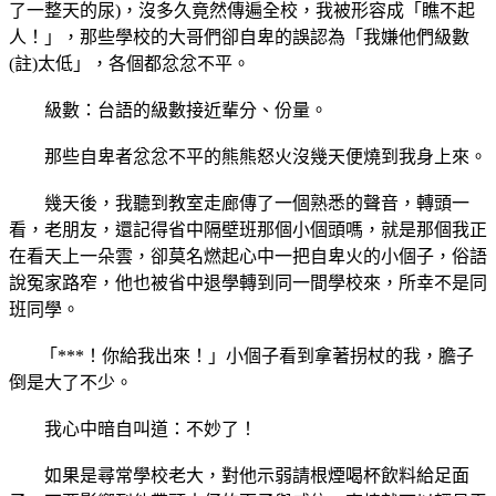
了一整天的尿)，沒多久竟然傳遍全校，我被形容成「瞧不起
人！」，那些學校的大哥們卻自卑的誤認為「我嫌他們級數
(註)太低」，各個都忿忿不平。
級數：台語的級數接近輩分、份量。
那些自卑者忿忿不平的熊熊怒火沒幾天便燒到我身上來。
幾天後，我聽到教室走廊傳了一個熟悉的聲音，轉頭一
看，老朋友，還記得省中隔壁班那個小個頭嗎，就是那個我正
在看天上一朵雲，卻莫名燃起心中一把自卑火的小個子，俗語
說冤家路窄，他也被省中退學轉到同一間學校來，所幸不是同
班同學。
「***！你給我出來！」小個子看到拿著拐杖的我，膽子
倒是大了不少。
我心中暗自叫道：不妙了！
如果是尋常學校老大，對他示弱請根煙喝杯飲料給足面