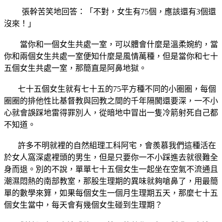
張幹苦笑地回答：「不對，女生有75個，應該還有3個還
沒來！」
當你和一個女生共處一室，可以體會什麼是溫柔婉約，當
你和兩個女生共處一室便知什麼是風情萬種，但是當你和七十
五個女生共處一室，那簡直是阿鼻地獄。
七十五個女生就有七十五的75平方種不同的小圈圈，每個
圈圈的排他性比基督教與回教之間的千年隔閡還要深，一不小
心就會誤踩地雷得罪別人，從暗地中冒出一隻冷箭射死自己都
不知道。
許多不明就裡的自然組理工科阿宅，會羨慕我們這種活在
於女人窩深處裡頭的男生，但是只要你一不小踩進去就很難全
身而退。別的不說，單單七十五個女生一起坐在空氣不流通且
潮濕悶熱的南部教室，那股生理期的異味就夠嗆鼻了，用最簡
單的數學來算，如果每個女生一個月生理期五天，那麼七十五
個女生當中，每天會有幾個女生碰到生理期？