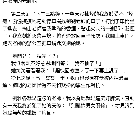
這麼棒的老師呢！
第二天到了下午三點鐘，一整天沒抽煙的我終於受不了煙
癮，偷偷摸摸地跑到停車場找到劉老師的車子，打開了車門坐
了進去，掏出老師替我準備的香煙，點起火柴的一剎那，我懂
了，我立刻將火柴弄熄，將香煙放回車子原處，我關上車門，
跑去老師的辦公室把車鑰匙交還給她。
她問著：「抽完了？」
我低著頭不好意思地回答：「我不抽了！」
她笑笑著看著我：「趕快回教室，等一下要上課了！」
從此之後，高三整整一年，我再也沒有在學校內抽過香
煙。聰明的老師懂得不去和叛逆的學生作對抗。
劉雅各就是這樣的老師，我以為她就是這麼好脾氣，直到
有一天我終於犯了她的天條：「別亂搞男女關係」，才見識到
她殺無赦的鐵娘子脾氣。