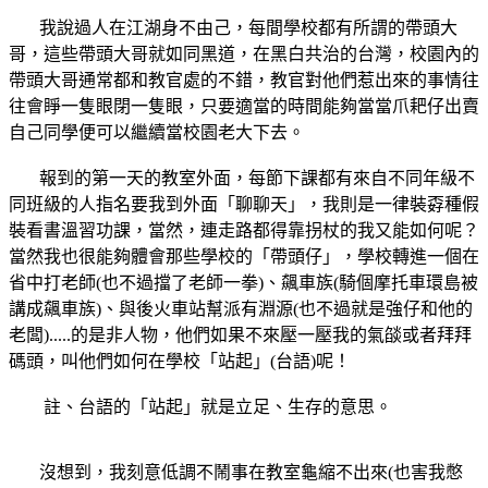
我說過人在江湖身不由己，每間學校都有所謂的帶頭大
哥，這些帶頭大哥就如同黑道，在黑白共治的台灣，校園內的
帶頭大哥通常都和教官處的不錯，教官對他們惹出來的事情往
往會睜一隻眼閉一隻眼，只要適當的時間能夠當當爪耙仔出賣
自己同學便可以繼續當校園老大下去。
報到的第一天的教室外面，每節下課都有來自不同年級不
同班級的人指名要我到外面「聊聊天」，我則是一律裝孬種假
裝看書溫習功課，當然，連走路都得靠拐杖的我又能如何呢？
當然我也很能夠體會那些學校的「帶頭仔」，學校轉進一個在
省中打老師(也不過擋了老師一拳)、飆車族(騎個摩托車環島被
講成飆車族)、與後火車站幫派有淵源(也不過就是強仔和他的
老闆).....的是非人物，他們如果不來壓一壓我的氣燄或者拜拜
碼頭，叫他們如何在學校「站起」(台語)呢！
註、台語的「站起」就是立足、生存的意思。
沒想到，我刻意低調不鬧事在教室龜縮不出來(也害我憋