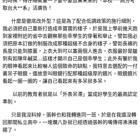
的時候，得仔細衡量一下要不要放棄未來的「本校***高分考
取台大**系」活廣告！
什麼是徹底改外型？這是為了配合低調政策的施行細則，
我必須把自己重新打造成乖寶寶的樣子，於是我上學前幾天跑
到家裡附近的省中去觀察那些乖學生的穿著和舉止，譬如我必
須把原本訂做的制服改成那種超級不合身的樣子，譬如長褲的
長度只能到膝蓋，上衣大到可以塞兩個人進去，衣服最好是皺
到有如陳年鹹菜....這樣才顯示自己是個乖學生；此外有鑒於我
的眼神看起來比較嚇人這個致命的缺點，我特意去選配的一付
書呆子眼鏡，還故意叫眼鏡行配那種超級厚的鏡片，眼鏡鏡片
看起一圈一圈的，讓自己看起來有多呆就多呆。
以前的教育者就是以「外表呆滯」當成好學生的最高認定
準則。
只是我沒料掉，張幹也和我轉進同一班，於是在我還沒轉
回那間私立高中，一堆爛八卦就已經透過張幹的嘴傳得沸沸揚
揚了。