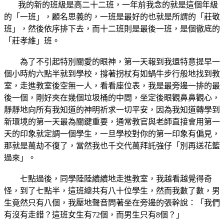
我的新的班級是高二十二班，一年前我念的就是這個年級
的「一班」，顧名思義的，一班是最好的也就是所謂的「莊敬
班」，然後依序排下去，而十二班則是最後一班，是個徹底的
「莊孝維」班。
為了不引起特別關愛的眼神，第一天報到我還特意提早一
個小時約六點半就到學校，撐著拐杖有如蝸牛步行般地找到教
室，走進教室後空無一人，看看座位表，我是最旁邊一排的最
後一個，剛好夾在幾個垃圾桶的中間，坐定後眼觀鼻鼻觀心，
靜靜地向所有我知道的神明祈求一切平安，因為我知道轉學到
新環境的第一天最為關鍵重要，通常教官與老師直接會用第一
天的印象就定調一個學生，一旦學校對你的第一印象有偏見，
那就是萬劫不復了，當然我也千交代萬拜託強仔「別再送花籃
過來」。
七點過後，同學陸陸續續地走進教室，我越看越覺得奇
怪，到了七點半，這班總共有八十位學生，然而我數了數，男
生竟然只有八個，我壓地聲音問著坐在旁邊的張幹說：「我們
有沒有走錯？這班女生有72個，而男生只有8個？」