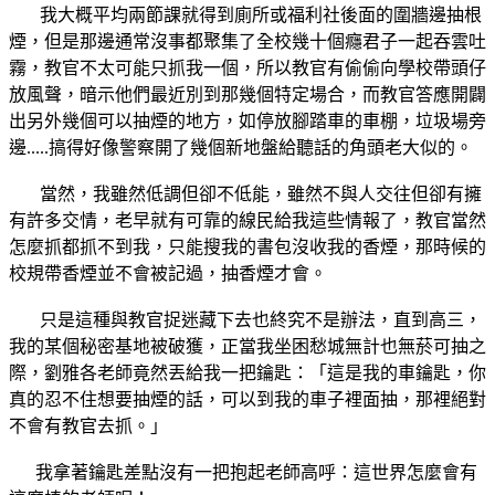
我大概平均兩節課就得到廁所或福利社後面的圍牆邊抽根
煙，但是那邊通常沒事都聚集了全校幾十個癮君子一起吞雲吐
霧，教官不太可能只抓我一個，所以教官有偷偷向學校帶頭仔
放風聲，暗示他們最近別到那幾個特定場合，而教官答應開闢
出另外幾個可以抽煙的地方，如停放腳踏車的車棚，垃圾場旁
邊.....搞得好像警察開了幾個新地盤給聽話的角頭老大似的。
當然，我雖然低調但卻不低能，雖然不與人交往但卻有擁
有許多交情，老早就有可靠的線民給我這些情報了，教官當然
怎麼抓都抓不到我，只能搜我的書包沒收我的香煙，那時候的
校規帶香煙並不會被記過，抽香煙才會。
只是這種與教官捉迷藏下去也終究不是辦法，直到高三，
我的某個秘密基地被破獲，正當我坐困愁城無計也無菸可抽之
際，劉雅各老師竟然丟給我一把鑰匙：「這是我的車鑰匙，你
真的忍不住想要抽煙的話，可以到我的車子裡面抽，那裡絕對
不會有教官去抓。」
我拿著鑰匙差點沒有一把抱起老師高呼：這世界怎麼會有