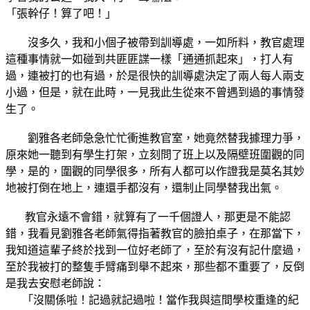
「張幹仔！算了吧！」
沒多久，我和小個子被帶到訓導處，一如所料，教官處理
這種事情就一如碰到共匪匪諜一樣「通通抓起來」，打人有
過，連被打的也有過，於是很快的訓導處決定了兩人每人兩支
小過，但是，就在此時，一見我此生從來不曾遇到過的事情發
生了。
劉雅各老師急急忙忙衝進教官室，她竟然替我據理力爭，
原來她一聽到有學生打架，立刻問了班上以及隔壁班圍觀的同
學，是的，圍觀的同學很多，所有人都可以作證我是莫名其妙
地被打倒在地上，連還手都沒有，還制止同學替我出氣。
教官永遠不會錯，就算有了一千個證人，那更是不能認
錯，我看見劉雅各老師氣得指著教官的臉拍桌子，在那當下，
我知道這輩子終於找到一位好老師了，至於有沒有記什麼過，
至於我被打的整隻手臂痛到舉不起來，那些都不重要了，反倒
是我去安慰老師說：
「沒關係啦！記過就記過啦！當作我與這間學校重逢的紀