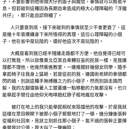
子，不要影響到他帶頭大仔的面子與威信，事情就可以輕易平
息。但若碰到這種因為長期自卑造成的極大心理障礙的「浮攏
共仔」，那只能自認倒楣了。
人只要衰到底，接下來碰到的事情就至少不會更衰了，這
是幾十年衰運纏身下來所悟得的真理，這位心理障礙的小個
子，他在省中是玩陰的，還好他這次不是玩陰的。
大概是看到我已經半殘連走路都不方便，他自覺得已經可
以打敗我，所以就像東北亞某自卑轉狂妄的民族一樣，見我連
理都不理他，他竟然衝進教室，一連推開好幾個女同學，隨手
拿起椅子往我身上猛砸，若是從前的我，連國術老師的拳頭都
閃的過，別說這種手無縛雞之力的小個子，然而別說走路閃
躲，我的左腳還裝著人工膝蓋連一點移動的力氣都沒有，也只
能舉起手臂任由他仰天咆哮臉紅脖子粗地瘋狂攻擊。
被打在地上的我只能舉起柺杖來阻擋他的攻擊，於是我就
這樣在眾目睽睽下被那小個子狠狠地打了一頓，幾分鐘後張幹
從福利社回來，見狀立刻抓住那小個子，氣不過的張幹正要揮
拳替我討公道，我大叫了一聲嚇阻：