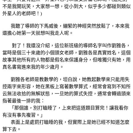
不是我開玩笑，大家想一想，從小到大，似乎多少都碰到類似
外星人的老師吧！)
我聽了導師的下馬威後，繃緊的神經突然放鬆了，本來我
還擔心她第一天就想叫我走人呢。
對了！我還沒介紹，這位新班級的導師名字叫作劉雅各，
當時是個三十來歲的小個頭女老師，劉雅各是真實姓名，這個
故事其他所有的人物都是假名來保護身分，但唯獨只有她，用
真名書寫進來我的年少歲月。
劉雅各老師是教數學的，坦白說，她教起數學來只能用失
控兩字來形容，她在黑板上寫著數學算式，經常會寫到不知所
云無法收拾的無解狀態，一旦她的算式失控，通常會轉過頭來
指著最後一排的我：
「那個誰，別打瞌睡了，上來把這道題目算完！讓我看你
有沒有事先複習。」
表面上是處罰打瞌睡的我，但實際上是她已經不知道怎麼
算下去。