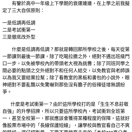
有鑒於高中一年級上下學期的衰運連連，在上學之前我擬
定了三大自保原則：
一是低調再低調
二是考試衝第一
三是徹底改外型
什麼是低調再低調？那就是轉回那所學校之後，每天從第
一節課到最後一節課，除了吃喝拉撒之外，絕對不邁出班級門
口一步，以免被學校內的帶頭老大視為挑釁；除了同班同學之
間必要的點頭之交外絕對不和任何人結交，以免教官與老師誤
以為我又要結黨拉幫；除了看教室的黑板和書包的小說外，眼
神絕對不要亂飄以免驚嚇到那些沒有膽子的俗辣徒增無謂紛
爭。
什麼是考試衝第一？由於這所學校打的是「生生不息莊敬
自強」的升學招牌，所以只要這所學校內，考試衝到全班第
一，甚至全校第一，那就應該會獲得某種程度的保障，這就好
像股票市場中的「長線保護短線」，讓學校與教官看自己不爽