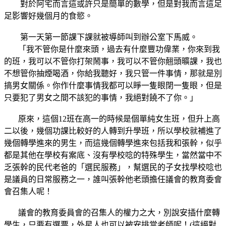
對於阿宅而言這或許只是簡單的數學，但是對我而言這足
足影響好幾個月的食慾。
第一天第一節課下課就被導師叫到辦公室下馬威。
「我不管你是什麼來頭，過去有什麼豐功偉業，你來到我
的班，我可以不管你打架鬧事，我可以不管你翹頭曠課，我也
不想管你抽煙喝酒，你給我聽好，我只管一件事情，那就是別
搞男女關係。你作什麼事情我都可以睜一隻眼閉一隻眼，但是
只要犯了男女之間不該犯的事情，我絕對饒不了你。」
原來，這個12班在高一的時候是個單純女生班，但升上高
二以後，幾個功課比較好的人轉到升學班，所以學校就補進了
幾個轉學進來的男生，而這幾個轉學進來包括我和張幹，似乎
都是其他在學校有案底、沒有學校唸的特殊學生，當然當中不
乏張幹的民代老爸的「選民服務」，幫選民的子女找學校唸也
是議員的日常服務之一，誰叫張幹他老頭擔任議會的教育委會
會召集人呢！
議會的教育委員會的召集人的權力之大，別說安插什麼轉
學生，只要有選票，外星人也可以被安排當老師呢！(這絕對