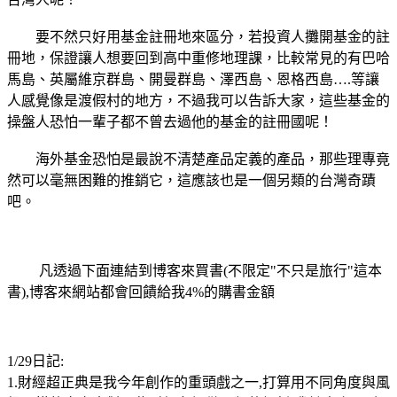
要不然只好用基金註冊地來區分，若投資人攤開基金的註
冊地，保證讓人想要回到高中重修地理課，比較常見的有巴哈
馬島、英屬維京群島、開曼群島、澤西島、恩格西島….等讓
人感覺像是渡假村的地方，不過我可以告訴大家，這些基金的
操盤人恐怕一輩子都不曾去過他的基金的註冊國呢！
海外基金恐怕是最說不清楚產品定義的產品，那些理專竟
然可以毫無困難的推銷它，這應該也是一個另類的台灣奇蹟
吧。
凡透過下面連結到博客來買書(不限定"不只是旅行"這本
書),博客來網站都會回饋給我4%的購書金額
1/29日記:
1.財經超正典是我今年創作的重頭戲之一,打算用不同角度與風