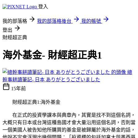
登入
我的部落格
我的部落格後台
我的帳號
登出
財經超正典
海外基金- 財經超正典1
總
幹事耕讀筆記- 日本 ありがとうございました
15年前
財經超正典1:海外基金
在正式的投資學課本與典章內，其實是找不到這個名詞，
大概只有日本或台灣這種島國才會大量沿用這個名詞，否則當
一個美國人被告知他所購買的基金是被歸屬於海外基金的話，
他說不定會浮現出幾個問題：「投資標的包括加拿大與墨西哥