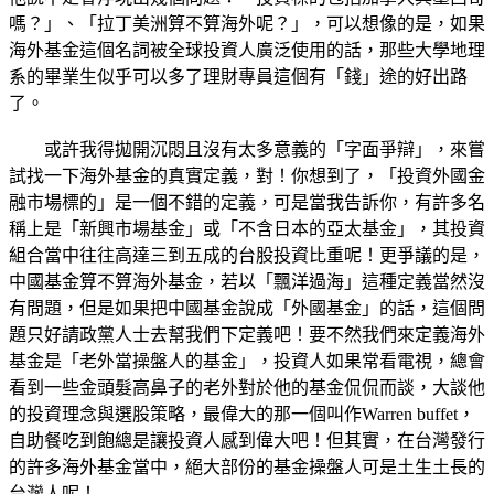
嗎？」、「拉丁美洲算不算海外呢？」，可以想像的是，如果
海外基金這個名詞被全球投資人廣泛使用的話，那些大學地理
系的畢業生似乎可以多了理財專員這個有「錢」途的好出路
了。
或許我得拋開沉悶且沒有太多意義的「字面爭辯」，來嘗
試找一下海外基金的真實定義，對！你想到了，「投資外國金
融市場標的」是一個不錯的定義，可是當我告訴你，有許多名
稱上是「新興市場基金」或「不含日本的亞太基金」，其投資
組合當中往往高達三到五成的台股投資比重呢！更爭議的是，
中國基金算不算海外基金，若以「飄洋過海」這種定義當然沒
有問題，但是如果把中國基金說成「外國基金」的話，這個問
題只好請政黨人士去幫我們下定義吧！要不然我們來定義海外
基金是「老外當操盤人的基金」，投資人如果常看電視，總會
看到一些金頭髮高鼻子的老外對於他的基金侃侃而談，大談他
的投資理念與選股策略，最偉大的那一個叫作Warren buffet，
自助餐吃到飽總是讓投資人感到偉大吧！但其實，在台灣發行
的許多海外基金當中，絕大部份的基金操盤人可是土生土長的
台灣人呢！