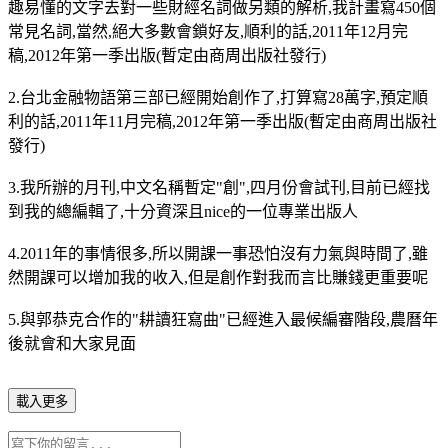
趣易懂的文字去對一些財經名詞做另類的解析,我計畫寫450個
常見名詞,當然,絕大多數會鎖好友,順利的話,2011年12月完
稿,2012年第一季出版(暫定由商周出版社發行)
2.台北金融物語第三部已經開始創作了,打算寫28萬字,預定順
利的話,2011年11月完稿,2012年第一季出版(暫定由商周出版社
發行)
3.我所辦的月刊,中文名稱暫定"創",四月份會試刊,目前已經找
到我的總編輯了,十分資深且nice的一位專業出版人
4.2011年的事情很多,所以開課一事恐怕沒有力氣與時間了,雖
然開課可以增加我的收入,但是創作對我而言比賺錢更重要呢
5.與郭恭克合作的"耕讀狂寫曲"已經進入最候編審階段,農曆年
後就會和大家見面
載入更多