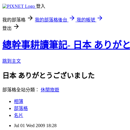
登入
我的部落格
我的部落格後台
我的帳號
登出
總幹事耕讀筆記- 日本 ありが
跳到主文
日本 ありがとうございました
部落格全站分類：
休閒旅遊
相簿
部落格
名片
Jul
01
Wed
2009
18:28