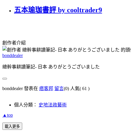
五本瑜珈書評 by cooltrader9
創作者介紹
bonddealer
總幹事耕讀筆記- 日本 ありがとうございました
bonddealer 發表在
痞客邦
留言
(0)
人氣(
61
)
個人分類：
史地法政藝術
▲top
載入更多