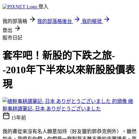
登入
我的部落格
我的部落格後台
我的帳號
登出
股市日記
套牢吧！新股的下跌之旅-
-2010年下半來以來新股股價表
現
總
幹事耕讀筆記- 日本 ありがとうございました
15年前
我的書從來沒有名人願意加持（好友獵豹郭恭克例外），雖然
如此，我還有你們，你們是一群對我不離不棄的忠實讀者，我