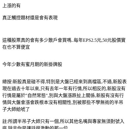
上漲的有
真正觸控題材還是會有表現
這種股票真的會有多少散戶會買嗎..每年EPS2.5元,50元股價實
在也不算便宜
今年少數有蜜月期的新掛牌股
總按:新股真是碰不得,特別是大盤已經來到高檔區,不過,新股表
現在過去十年以來,只有去年一年有行情,所以相反的,新股沒有
行情是屬於"自然常態",別與大盤漲跌扯上關係,新股有沒有行
情與大盤會漲會跌根本沒有相關性,別被那些不學無術的半吊
子大師給唬了
註:所謂半吊子大師只有一個,所以其他名嘴與專家無須對號入
座,除非你是講話很激動的那一位