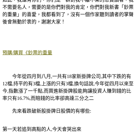
不需要名人，需要的是你們對我的肯定，你們對我新書「鈔票
的重量」的喜愛，我都看到了，沒有一個作家聽到讀者的掌聲
後會無動於衷的，謝謝大家！
預購/購買《鈔票的重量
今年從四月到八月,一共有18家新掛牌公司,其中下跌的有
12檔,持平的有3檔,上漲的只有3檔,換句話說,今年從四月以來至
今,指數漲了一千點,而買進新掛牌股能夠讓投資人賺到錢的比
率只有16.7%,而賠錢的比率卻高達三分之二
先來看跌破新股掛牌日股價的有哪些:
第一天若追到高點的人,今天會哭出來