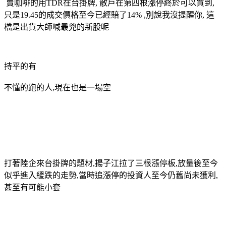
賣咖啡的用TDR在台掛牌, 散戶在第四根漲停終於可以買到,
只是19.45的成交價格至今已經賠了14% ,別說我沒提醒你, 這
檔是出貨大師喊最兇的新股呢
持平的有
不懂的跑的人,現在也是一場空
打著陸企來台掛牌的題材,揚子江拉了三根漲停板,放量後至今
似乎進入緩跌的走勢,當時追漲停的投資人至今仍舊尚未獲利,
甚至有可能小套