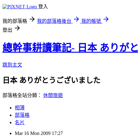
登入
我的部落格
我的部落格後台
我的帳號
登出
總幹事耕讀筆記- 日本 ありが
跳到主文
日本 ありがとうございました
部落格全站分類：
休閒旅遊
相簿
部落格
名片
Mar
16
Mon
2009
17:27