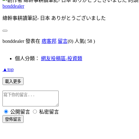
bonddealer
總幹事耕讀筆記- 日本 ありがとうございました
bonddealer 發表在
痞客邦
留言
(0)
人氣(
58
)
個人分類：
網友投稿區-投資類
▲top
載入更多
公開留言
私密留言
發佈留言