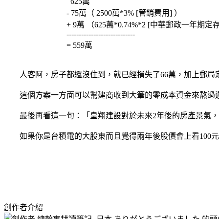
625萬
- 75萬（ 2500萬*3% [管銷費用] ）
+ 9萬 （625萬*0.74%*2 [中華郵政一年期定存
----------------------------
= 559萬
人客阿，房子都還沒住到，就已經損失了66萬，加上郵局定存的
這個方案一方面可以幫建商收到大筆的零成本資金來熬過週
最後再看這一句：「皇翔建設對於未來2年後的房產景氣，
如果你是台積電的大股東而且覺得兩年後股價會上看100元，
創作者介紹