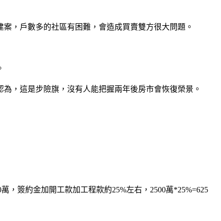
建案，戶數多的社區有困難，會造成買賣雙方很大問題。
。
為，這是步險旗，沒有人能把握兩年後房市會恢復榮景。
約金加開工款加工程款約25%左右，2500萬*25%=625