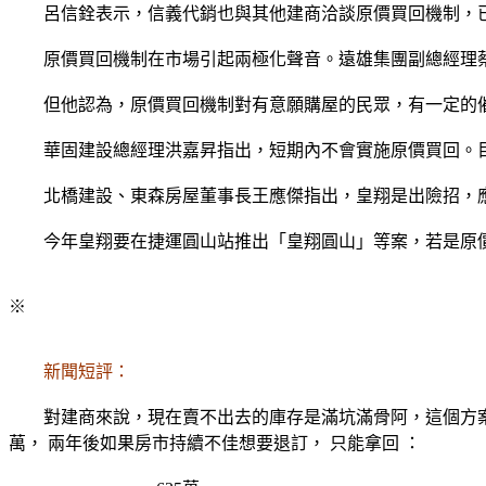
呂信銓表示，信義代銷也與其他建商洽談原價買回機制，已
原價買回機制在市場引起兩極化聲音。遠雄集團副總經理蔡
但他認為，原價買回機制對有意願購屋的民眾，有一定的
華固建設總經理洪嘉昇指出，短期內不會實施原價買回。目
北橋建設、東森房屋董事長王應傑指出，皇翔是出險招，應
今年皇翔要在捷運圓山站推出「皇翔圓山」等案，若是原價
※
新聞短評：
對建商來說，現在賣不出去的庫存是滿坑滿骨阿，這個方案表面上給
萬， 兩年後如果房市持續不佳想要退訂， 只能拿回 ：