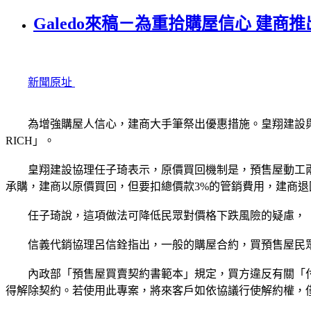
Galedo來稿－為重拾購屋信心 建商
新聞原址
為增強購屋人信心，建商大手筆祭出優惠措施。皇翔建設與信
RICH」。
皇翔建設協理任子琦表示，原價買回機制是，預售屋動工兩
承購，建商以原價買回，但要扣總價款3%的管銷費用，建商
任子琦說，這項做法可降低民眾對價格下跌風險的疑慮，「
信義代銷協理呂信銓指出，一般的購屋合約，買預售屋民眾
內政部「預售屋買賣契約書範本」規定，買方違反有關「付款
得解除契約。若使用此專案，將來客戶如依協議行使解約權，