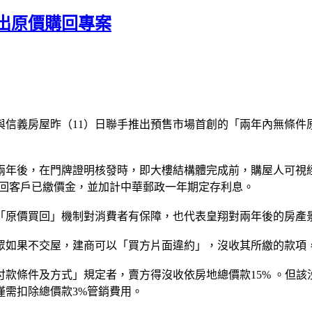
推出原價購回專案
義房屋昨（11）日聯手推出預售市場首創的「兩年內無條件
年後，在門牌證明核發時，即大樓結構體完成前，購屋人可視經
退回客戶已繳價金，並加計中華郵政一年期定存利息。
原價買回」機制對消費者有保障，也代表皇翔對兩年後的房產
如果不交屋，建商可以「買方片面違約」，沒收其所繳的款項，
條件及方式」規定者，賣方得沒收依房地總價款15% 。但該
僅需扣除總價款3%管銷費用。