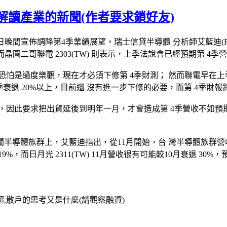
解讀產業的新聞(作者要求鎖好友)
1)日晚間宣佈調降第4季業績展望，瑞士信貸半導體 分析師艾藍迪(Ra
；而晶圓二哥聯電 2303(TW) 則表示，上季法說會已經預期第 
是過度樂觀，現在才必須下修第 4季財測； 然而聯電早在上季
 3季衰退 20%以上，目前還 沒有進一步下修的必要，而第 4季財報
此要求把出貨延後到明年一月，才會造成第 4季營收不如預期的
半導體族群上，艾藍迪指出，從11月開始，台 灣半導體族群營
9%，而日月光 2311(TW) 11月營收很有可能較10月衰退 30%，預
,散戶的思考又是什麼(請觀察融資)