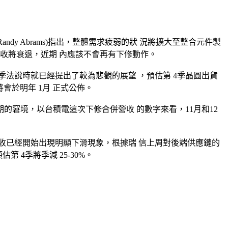
ndy Abrams)指出，整體需求疲弱的狀 況將擴大至整合元件製
4季營收將衰退，近期 內應該不會再有下修動作。
法說時就已經提出了較為悲觀的展望 ，預估第 4季晶圓出貨
將會於明年 1月 正式公佈。
窘境，以台積電這次下修合併營收 的數字來看，11月和12
收已經開始出現明顯下滑現象，根據瑞 信上周對後端供應鏈的
估第 4季將季減 25-30%。