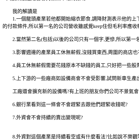
我的解讀是
1.一個龍頭產業若他都開始縮衣節食,調降財測表示他的上下
的付款條件,所以第一名的公司營收雖感覺keep住但毛利率應
2.當然第二名(包括)以後的公司只有一個字,更慘,所以第一名
3.影響週邊的產業員工休無薪假,沒錢買東西,周圍的商店也
4.員工休無薪假需要花錢原本不缺錢的員工,只好把一些股票
5.上下游的一些廠商如設備商會不會受影響,試問新車生產出
工廠還會擴充新的設備嗎?有上班的朋友你們公司不景氣會
6.銀行業看到這一條會不會趕緊去跟他們趕緊收錢呢?
7.外資會不會持續的賣出變現呢?
8.外資對這個產業是持續看空或有什麼看法?比如說不樂觀等