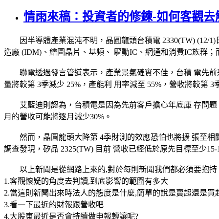
情雨來稿：投資者的修鍊-如何客觀去
因半導體產業混沌不明，晶圓龍頭台積電 2330(TW) (12/
造廠 (IDM)、繪圖晶片、基頻、 驅動IC、網通和消費IC族群
聯電透過發言管道表示，產業景氣確實不佳，台積 電先前恐怕
量將較第 3季減少 25%，產能利 用率減至 55%，營收將較第
艾藍迪則認為，台積電是因為先前客戶擔心年底庫 存問題，因
月的營收可能將逐月減少30%。
然而，晶圓龍頭大降第 4季財測的效應恐怕也將擴 張至相關
調查發現，矽品 2325(TW) 目前 營收已經低於原先目標至少15-1
以上新聞是從網路上來的,對於每則新聞我們都必須要抱持
1.客觀懷疑的角度去判讀,到底影響的範圍有多大
2.當這則新聞出來時法人的態度是什麼,簡單的說是賣超還是買超
3.看一下最近的財報跟營收吧
4.大股東最近是否會持續做申報轉讓呢?