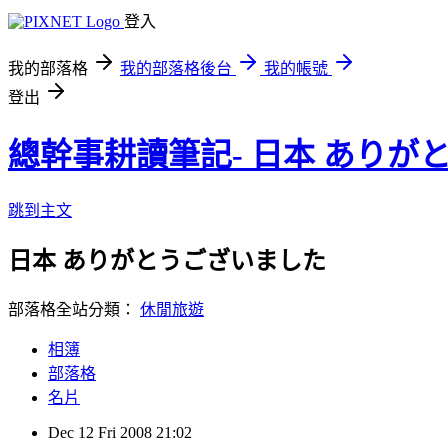
登入
我的部落格
我的部落格後台
我的帳號
登出
總幹事耕讀筆記- 日本 ありが
跳到主文
日本 ありがとうございました
部落格全站分類：
休閒旅遊
相簿
部落格
名片
Dec
12
Fri
2008
21:02