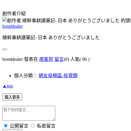
創作者介紹
bonddealer
總幹事耕讀筆記- 日本 ありがとうございました
bonddealer 發表在
痞客邦
留言
(0)
人氣(
96
)
個人分類：
網友投稿區-投資類
▲top
載入更多
公開留言
私密留言