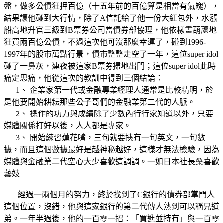
盤，做多公債狂押百億（十五年前的百億算是相當有氣魄），
結果讓他碰到大行情，除了A信託給了他一份大紅包外，水漲
船高地升官三級到B票券公司當債券部協理，他依樣畫葫蘆地
狂買兩百億公債，不過這次他可沒那麼幸運了，碰到1996-
1997年的股市萬點行景，債市整整走空了一年，這位super idol
碰了一鼻灰，連夜被這家B票券掃地出門；這位super idol此時
痛定思痛，他從這次的教訓中得到三個結論：
1、 企業家第一代或金融專業經理人通常是比較精明，於
是他要開始耕耘那些公子哥們的金融業第二代的人脈。
2、 操作的功力與成績除了少數內行行家知道以外，只要
媒體關係打好以後，人人都是專家。
3、 開始練習蓮花嘴，三句就要挾有一句英文，一句數
據，而且這個數據最好是越神秘越好，這樣才無法檢驗，因為
媒體與金融業二代空心大少喜歡這調調。一如日本社長桑喜歡
藝妓
經過一兩個月的努力，終於找到了C銀行的債券部掌門人
這個位置，沒錯，他與這家銀行的第二代傳人熟到可以稱兄道
弟。一年半過後，他的一百零一招：「買進並持有」與一百零