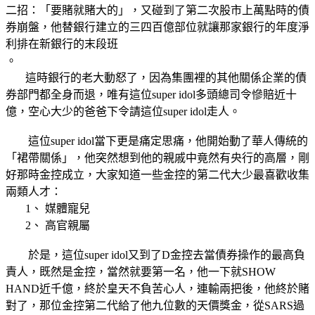
二招：「要賭就賭大的」，又碰到了第二次股市上萬點時的債
券崩盤，他替銀行建立的三四百億部位就讓那家銀行的年度淨
利排在新銀行的末段班
。
這時銀行的老大動怒了，因為集團裡的其他關係企業的債
券部門都全身而退，唯有這位super idol多頭總司令慘賠近十
億，空心大少的爸爸下令請這位super idol走人。
這位super idol當下更是痛定思痛，他開始動了華人傳統的
「裙帶關係」，他突然想到他的親戚中竟然有央行的高層，剛
好那時金控成立，大家知道一些金控的第二代大少最喜歡收集
兩類人才：
1、 媒體寵兒
2、 高官親屬
於是，這位super idol又到了D金控去當債券操作的最高負
責人，既然是金控，當然就要第一名，他一下就SHOW
HAND近千億，終於皇天不負苦心人，連輸兩把後，他終於賭
對了，那位金控第二代給了他九位數的天價獎金，從SARS過