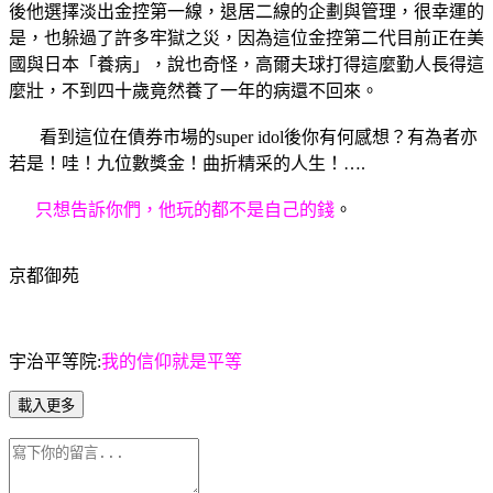
後他選擇淡出金控第一線，退居二線的企劃與管理，很幸運的
是，也躲過了許多牢獄之災，因為這位金控第二代目前正在美
國與日本「養病」，說也奇怪，高爾夫球打得這麼勤人長得這
麼壯，不到四十歲竟然養了一年的病還不回來。
看到這位在債券市場的super idol後你有何感想？有為者亦
若是！哇！九位數獎金！曲折精采的人生！….
只想告訴你們，他玩的都不是自己的錢
。
京都御苑
宇治平等院:
我的信仰就是平等
載入更多