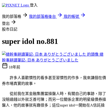
登入
我的部落格
我的部落格後台
我的帳號
登出
股市日記
super idol no.881
總
幹事耕讀筆記- 日本 ありがとうございました
18年前
許多人喜歡慣性的看多甚至習慣性的作多，我來講個在債
券市場真實的故事。
從前我在某金融集團當操盤人時，有關自己的事跡，除了
沒賠過錢以外就乏善可陳；而另一位關係企業的明星級債券操
盤人，他的故事就有趣很多；這位super idol一開始在A信託操