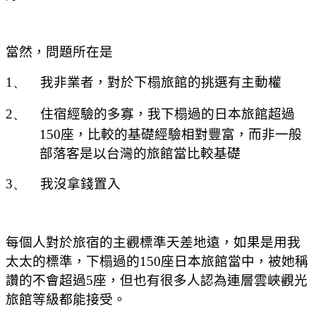
當然
，
問題所在是
1、
我非業者
，
對於下榻旅館的挑選有主動權
2、
住宿經驗的多寡
，
我下榻過的日本旅館超過
150
座
，
比較的基礎經驗相對豐富
，
而非一般
部落客是以台灣的旅館當比較基礎
3、
我沒拿錢置入
每個人對於旅宿的主觀標準天差地遠
，
如果是用我
太太的標準
，
下榻過的
150
座日本旅館當中
，
被她稱
讚的不會超過
5
座
，
但也有很多人
認為連層雲峽觀光
旅館等級都能接受。