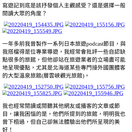
寫遊記到底是該抒發個人主觀感受
？
還是選擇一般
閱讀大眾的角度
？
一年多前我曾製作一系列日本旅遊
podcast
節目
，
與
我搭檔得是位專業導遊
，
我經常會批評一些自認缺
點很多的旅館
，
但他卻站在旅遊業者的立場盡可能
地呈現優點
，
尤其是北海道某些專門接外國團體客
的大型溫泉旅館
(
層雲峽觀光旅館
)
。
我也經常閱讀或閱聽其他網友或播客的文章或節
目
，
讓我困惱的是
，他們所提到的旅館，明明我也
曾下榻過，但自己卻無法體驗出他們所呈現的美
好！