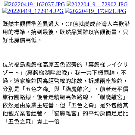
既然主觀標準差異過大
，
CP
值就變成台灣人喜歡沿
用的標準
，
搞到最後
，
既然品質難以客觀衡量
，
只
好比房價高低
。
位於福島縣磐梯高原五色沼旁的
「
裏磐梯
レイクリ
ゾート
」(
裏磐梯湖畔旅晚
)
，我一共下榻兩趟，不
過，這家旅館因為經營權的緣故，拆成兩座旅館，
分別是「五色之森」與「貓魔離宮」，前者走平價
旅行團路線，後者走精緻高架路線，「貓魔離宮」
依然是由原業主經營，但「五色之森」是外包給其
他觀光業者經營。「貓魔離宮」的平均房價足足比
「五色之森」貴上一倍