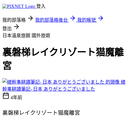
登入
我的部落格
我的部落格後台
我的帳號
登出
日本溫泉旅館
國外旅遊
裏磐梯レイクリゾート猫魔離
宮
總
幹事耕讀筆記- 日本 ありがとうございました
4年前
裏磐梯レイクリゾート
猫魔離宮