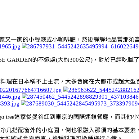
家又一家的小餐廳或小咖啡廳，然後靜靜地品嘗那須
SE GARDEN
的不遠處
(
大約
300
公尺
)
，對於已經吃膩
式料理在日本稱不上主流，大多會開在大都市或超大型
o tree
這家從曼谷紅到東京的國際連鎖餐廳，而其他小
窗净几搭配窗外的小庭園，倒也很融入那須的基本要素
大堆歐式食物而言，換種料理可換種旅行心情。