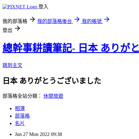
登入
我的部落格
我的部落格後台
我的帳號
登出
總幹事耕讀筆記- 日本 ありが
跳到主文
日本 ありがとうございました
部落格全站分類：
休閒旅遊
相簿
部落格
名片
Jun
27
Mon
2022
09:38