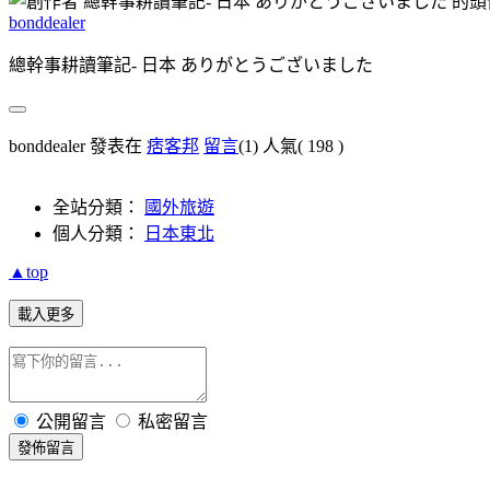
bonddealer
總幹事耕讀筆記- 日本 ありがとうございました
bonddealer 發表在
痞客邦
留言
(1)
人氣(
198
)
全站分類：
國外旅遊
個人分類：
日本東北
▲top
載入更多
公開留言
私密留言
發佈留言