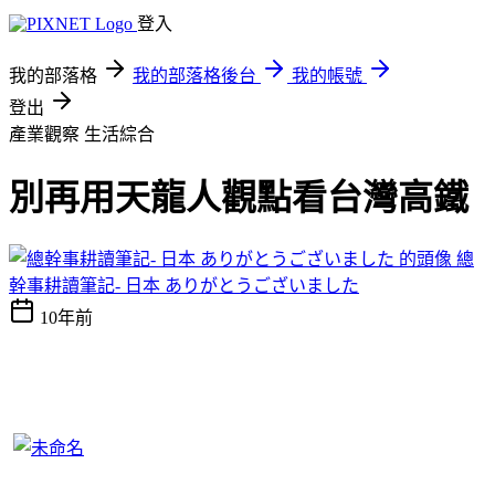
登入
我的部落格
我的部落格後台
我的帳號
登出
產業觀察
生活綜合
別再用天龍人觀點看台灣高鐵
總
幹事耕讀筆記- 日本 ありがとうございました
10年前