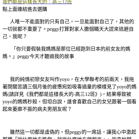
我們都是這樣長大的：高三12班
點上面連結進去選購
人唯一不能面對的只有自己，一旦能面對自己了，其他的
一切就都不重要了。
peggy
打算對家人撒個瞞天大謊來逃避自
己，我呢？
「你只要假裝我媽媽是那位已經跑到日本的前女友的媽
媽。」
peggy
今天才聽過我的故事
我的純情初戀女友叫作
yoyo
，在大學聯考的前兩天，我拖
著閉關苦讀三個月後的疲憊宛如吸毒過量的模樣見了
yoyo
的媽
媽
(
請詳見《我們都是這樣長大的
-
高三
12
班》
)
，結果導致被
yoyo
的媽媽秒殺，但坦白說，誰會喜歡自己的女兒跟著一個看
起來萎靡不振的病夫男朋友呢？
雖然這一切都是虛偽的，但
peggy
的一席話，讓我心中激起