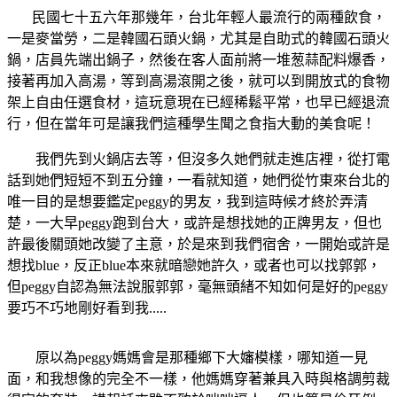
民國七十五六年那幾年，台北年輕人最流行的兩種飲食，
一是麥當勞，二是韓國石頭火鍋，尤其是自助式的韓國石頭火
鍋，店員先端出鍋子，然後在客人面前將一堆葱蒜配料爆香，
接著再加入高湯，等到高湯滾開之後，就可以到開放式的食物
架上自由任選食材，這玩意現在已經稀鬆平常，也早已經退流
行，但在當年可是讓我們這種學生聞之食指大動的美食呢！
我們先到火鍋店去等，但沒多久她們就走進店裡，從打電
話到她們短短不到五分鐘，一看就知道，她們從竹東來台北的
唯一目的是想要鑑定
peggy
的男友，我到這時候才終於弄清
楚，一大早
peggy
跑到台大，或許是想找她的正牌男友，但也
許最後關頭她改變了主意，於是來到我們宿舍，一開始或許是
想找
blue
，反正
blue
本來就暗戀她許久，或者也可以找郭郭，
但
peggy
自認為無法說服郭郭，毫無頭緒不知如何是好的
peggy
要巧不巧地剛好看到我
.....
原以為
peggy
媽媽會是那種鄉下大嬸模樣，哪知道一見
面，和我想像的完全不一樣，他媽媽穿著兼具入時與格調剪裁