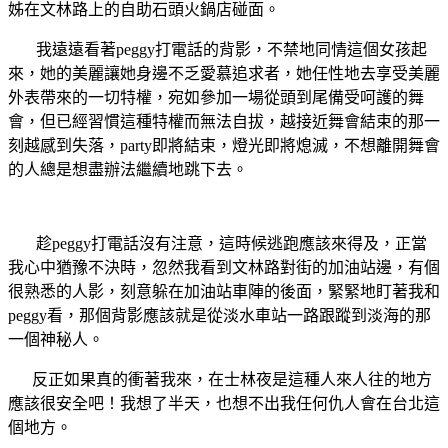
姊在文林路上的自助石頭火鍋店碰面。
我遠遠看著
peggy
打電話的背影，不禁地同情這個女孩起
來，她的美麗讓她身邊不乏愛慕追求者，她任性地去享受美麗
外表帶來的一切特權，宛如參加一場從頭到尾備受呵護的舞
會，但已經習慣這種特權而無法自拔，越接近舞會結束的那一
刻越感到失落，
party
即將結束，燈光即將熄滅，不想離開舞會
的人總是想盡辦法繼續地跳下去。
趁
peggy
打電話沒有注意，這時候逃跑應該來得及，正當
我心中猶豫不決時，忽然我看到文林路對街的加油站邊，有個
很熟悉的人影，刻意躲在加油站車陣的後面，緊緊地盯著我和
peggy
看，那個背影應該就是從淡水車站一路跟蹤到淡海的那
一個神秘人。
反正如果真的衝著我來，在士林夜是這種人來人往的地方
應該很安全吧！我想了半天，也想不出我任何仇人會在台北這
個地方。