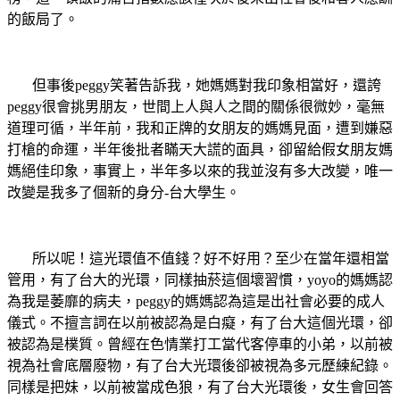
的飯局了。
但事後
peggy
笑著告訴我，她媽媽對我印象相當好，還誇
peggy
很會挑男朋友，世間上人與人之間的關係很微妙，毫無
道理可循，半年前，我和正牌的女朋友的媽媽見面，遭到嫌惡
打槍的命運，半年後批者瞞天大謊的面具，卻留給假女朋友媽
媽絕佳印象，事實上，半年多以來的我並沒有多大改變，唯一
改變是我多了個新的身分
-
台大學生。
所以呢！這光環值不值錢？好不好用？至少在當年還相當
管用，有了台大的光環，同樣抽菸這個壞習慣，
yoyo
的媽媽認
為我是萎靡的病夫，
peggy
的媽媽認為這是出社會必要的成人
儀式。不擅言詞在以前被認為是白癡，有了台大這個光環，卻
被認為是樸質。曾經在色情業打工當代客停車的小弟，以前被
視為社會底層廢物，有了台大光環後卻被視為多元歷練紀錄。
同樣是把妹，以前被當成色狼，有了台大光環後，女生會回答