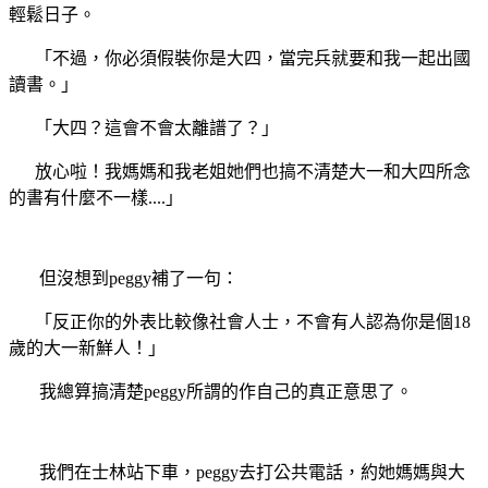
輕鬆日子。
「不過，你必須假裝你是大四，當完兵就要和我一起出國
讀書。」
「大四？這會不會太離譜了？」
放心啦！我媽媽和我老姐她們也搞不清楚大一和大四所念
的書有什麼不一樣
....
」
但沒想到
peggy
補了一句：
「反正你的外表比較像社會人士，不會有人認為你是個
18
歲的大一新鮮人！」
我總算搞清楚
peggy
所謂的作自己的真正意思了。
我們在士林站下車，
peggy
去打公共電話，約她媽媽與大