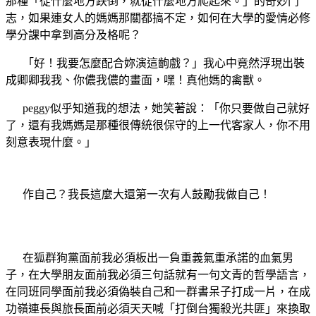
那種「從什麼地方跌倒，就從什麼地方爬起來。」的奇妙鬥
志，如果連女人的媽媽那關都搞不定，如何在大學的愛情必修
學分課中拿到高分及格呢？
「好！我要怎麼配合妳演這齣戲？」我心中竟然浮現出裝
成卿卿我我、你儂我儂的畫面，嘿！真他媽的禽獸。
peggy
似乎知道我的想法，她笑著說：「你只要做自己就好
了，還有我媽媽是那種很傳統很保守的上一代客家人，你不用
刻意表現什麼。」
作自己？我長這麼大還第一次有人鼓勵我做自己！
在狐群狗黨面前我必須板出一負重義氣重承諾的血氣男
子，在大學朋友面前我必須三句話就有一句文青的哲學語言，
在同班同學面前我必須偽裝自己和一群書呆子打成一片，在成
功嶺連長與旅長面前必須天天喊「打倒台獨殺光共匪」來換取