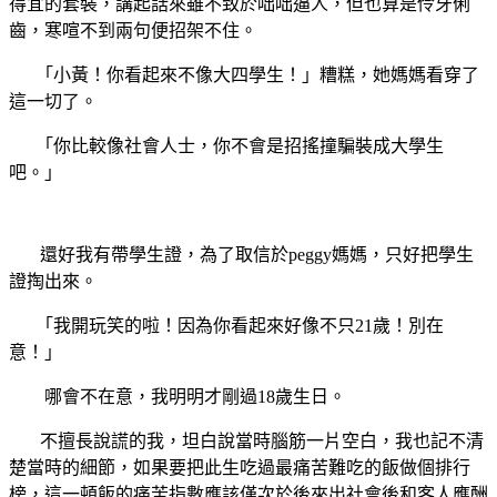
得宜的套裝，講起話來雖不致於咄咄逼人，但也算是伶牙俐
齒，寒喧不到兩句便招架不住。
「小黃！你看起來不像大四學生！」糟糕，她媽媽看穿了
這一切了。
「你比較像社會人士，你不會是招搖撞騙裝成大學生
吧。」
還好我有帶學生證，為了取信於
peggy
媽媽，只好把學生
證掏出來。
「我開玩笑的啦！因為你看起來好像不只
21
歲！別在
意！」
哪會不在意，我明明才剛過
18
歲生日。
不擅長說謊的我，坦白說當時腦筋一片空白，我也記不清
楚當時的細節，如果要把此生吃過最痛苦難吃的飯做個排行
榜，這一頓飯的痛苦指數應該僅次於後來出社會後和客人應酬