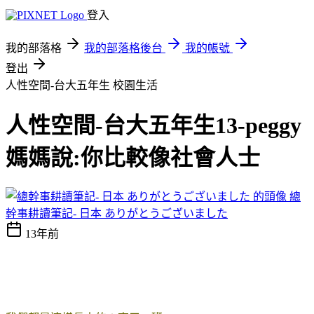
登入
我的部落格
我的部落格後台
我的帳號
登出
人性空間-台大五年生
校園生活
人性空間-台大五年生13-peggy
媽媽說:你比較像社會人士
總
幹事耕讀筆記- 日本 ありがとうございました
13年前