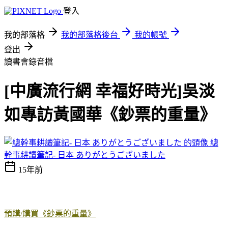
登入
我的部落格
我的部落格後台
我的帳號
登出
讀書會錄音檔
[中廣流行網 幸福好時光]吳淡
如專訪黃國華《鈔票的重量》
總
幹事耕讀筆記- 日本 ありがとうございました
15年前
預購/購買《鈔票的重量》