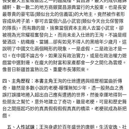
長安最大五星級飯店之一的臨風樓、寶昌源，最大的成衣廠錦
繡軒、數一數二的地方商銀寶昌源典當行的大股東，也是長安
最尊貴的豪宅區
(
類似台北的信義區
)
的大地主，竟然被作者形
容成紈袴子弟，寧可去當個六品小武官
(
類似今天台北保警隊
的隊長
)
，而有趣的是，捨棄當個資本主商人去當小武官，卻
被視為光宗耀祖奮發向上，而尚未歨入仕途的
王洵，不論是經
營酒店、紡織廠、當鋪
....
卻有如見不得人的黑暗年少歲月，這
說明了中國文化兩個畸形的現象，一是虛假，二是政治才是一
切。在中國不論古今，如果沒有政治實力，或是在政治權力遊
戲當中選對邊，在龐大的財富和家產都會一夕之間化為雲煙。
像昔日新疆首富
熱比亞、重慶市長薄熙來。
四、主角歷程：本書主角王
洵的仕途遭遇與經歷相當曲折傳
奇，雖然是多數小說的老梗
-
矇懂無
知少年，憑一股熱血之勇
誤打誤撞地捲入超出自己應有遭遇的世界，然後幸運地得到一
些朋友之幫忙，意外地建立了奇功，雖是老梗，可是和歷史舞
台之間搭起巧妙的真真假假假假真真的橋梁，老梗就成為新把
戲。
五、人性試鍊：王
洵身處於百年盛世的唐朝，生活安逸、社