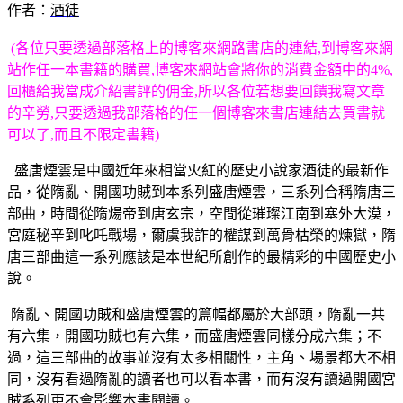
作者：
酒徒
(各位只要透過部落格上的博客來網路書店的連結,到博客來網
站作任一本書籍的購買,博客來網站會將你的消費金額中的4%,
回櫃給我當成介紹書評的佣金,所以各位若想要回饋我寫文章
的辛勞,只要透過我部落格的任一個博客來書店連結去買書就
可以了,而且不限定書籍)
盛唐煙雲是中國近年來相當火紅的歷史小說家酒徒的最新作
品，從隋亂、開國功賊到本系列盛唐煙雲，三系列合稱
隋唐三
部曲，時間從隋煬帝到唐玄宗，空間從璀璨江南到塞外大漠，
宮庭秘辛到叱吒戰場，爾虞我詐的權謀到萬骨枯榮的煉獄，隋
唐三部曲這一系列應該是本世紀所創作的最精彩的中國歷史小
說。
隋亂、開國功賊和盛唐煙雲的篇幅都屬於大部頭，隋亂一共
有六集，開國功賊也有六集，而盛唐煙雲同樣分成六集；不
過，這三部曲的故事並沒有太多相關性，主角、場景都大不相
同，沒有看過隋亂的讀者也可以看本書，而有沒有讀過開國宮
賊系列更不會影響本書閱讀。