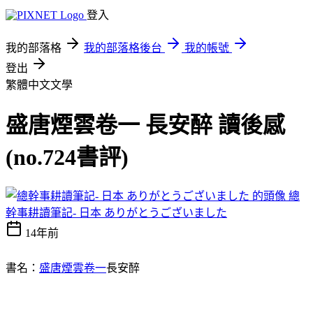
登入
我的部落格
我的部落格後台
我的帳號
登出
繁體中文文學
盛唐煙雲卷一 長安醉 讀後感
(no.724書評)
總
幹事耕讀筆記- 日本 ありがとうございました
14年前
書名：
盛唐煙雲卷一
長安醉