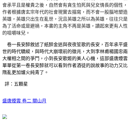
會承平且是權貴之後，自然會有貪生怕死與兒女情長的個性，
作者根據唐玄宗年代的社會現實去描寫，而不會一股腦地塑造
英雄，英雄只出生在亂世，況且英雄之所以為英雄，往往只是
為了活命或是避禍，本書的主角不再是英雄，讀起來更有人性
的咀嚼味兒。
卷一長安醉敘述了紙醉金迷與夜夜笙歌的長安，百年承平盛
世的時代驕縱，與時代大崩壞前的徵兆，大到李林甫楊國忠兩
大權相之間的爭鬥，小到長安歌姬的美人心機，這部盛唐煙雲
單單從第一卷長安醉就可以看到作者酒徒的說故事的功力又比
隋亂更加爐火純青了。
評：五顆星
盛唐煙雲 卷二 關山月