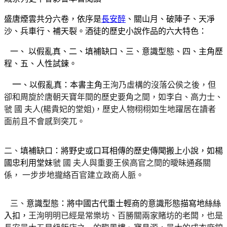
盛唐煙雲共分六卷，依序是
長安醉
、關山月、破陣子、天凈
沙、兵車行、補天裂。酒徒的歷史小說作品的六大特色：
一、
以假亂真、二、填補缺口、三、意識型態、四、主角歷
程、五、人性試鍊。
一
、以假亂真：本書主角
王洵乃虛構的沒落公侯之後，但
卻和周旋於唐朝天寶年間的歷史要角之間，如李白、高力士、
虢 國 夫人
(
楊貴妃的堂姐
)
，歷史人物栩栩如生地躍居在讀者
面前且不會感到突兀。
二、
填補缺口：將野史或口耳相傳的歷史傳聞搬上小說，如楊
國忠利用堂妹
虢 國 夫人與重要王侯高官之間的曖昧通姦關
係，
一步步地攏絡百官建立政商人脈。
三、
意識型態：將中國古代重士輕商的意識形態描寫地絲絲
入扣，
王洵明明已經是常樂坊、百勝關兩家賭坊的老闆，也是