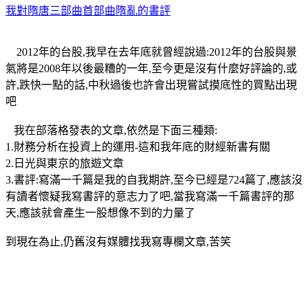
我對隋唐三部曲首部曲隋亂的書評
2012年的台股,我早在去年底就曾經說過:2012年的台股與景
氣將是2008年以後最糟的一年,至今更是沒有什麼好評論的,或
許,跌快一點的話,中秋過後也許會出現嘗試摸底性的買點出現
吧
我在部落格發表的文章,依然是下面三種類:
1.財務分析在投資上的運用-這和我年底的財經新書有關
2.日光與東京的旅遊文章
3.書評:寫滿一千篇是我的自我期許,至今已經是724篇了,應該沒
有讀者懷疑我寫書評的意志力了吧,當我寫滿一千篇書評的那
天,應該就會產生一股想像不到的力量了
到現在為止,仍舊沒有媒體找我寫專欄文章,苦笑