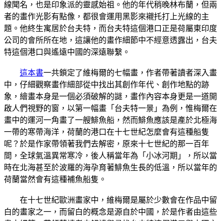
線聞名，也是印象派的靈感始祖。他的年代稍晚林布蘭，但兩
者的畫作光影有點像，都很會運用黑影來襯托打上光線的主
題。他終生寓居於台夫特，而台夫特這個港口正是荷屬東印度
公司的會所所在地，這讓他的畫作細節中不經意透露出，台夫
特這個港口與遙遠中國的深遠聯繫。
這本書
一共鎖定了維梅爾的七幅畫，作者帶著讀者深入畫
中，仔細觀察畫作細部從中找出其創作年代、創作地點的跡
象，繪畫本身是一個必須破解的謎，畫作內容本身更是一道開
啟人們視野的窗，以第一幅畫「台夫特一景」為例，惟梅爾在
畫中的運河一角畫了一艘鯡魚船，然而鯡魚應該是產於北極海
一帶的寒帶海洋，荷蘭的港口在十七世紀怎麼會有這種船隻
呢？於是作家帶領著我們去解密，原來十七世紀的那一百年
間，全球氣溫異常寒冷，後人稱當年為「小冰河期」，所以當
時在北海甚至於波羅的海孕育著鯡魚生長的低溫，所以當年的
荷蘭當然會有這種補魚船隻。
在十七世紀歐洲畫家中，維梅爾是屬於少數會在作品中留
白的畫家之一，而留白的概念是源自於中國，於是作者由這些