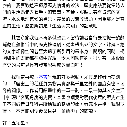
濟的，我喜歡這種還原歷史情境的說法，歷史應該要從當時人
們的生活點滴去著手，如瓷器、茶葉、服裝…甚至貨幣的交
流、水文地理氣候的異常、農業的興衰等議題，因為那才是真
正的生活，歷史應該是「生活與文明」的記載吧！
其它章節我就不再多做贅述，留待讀者自行去挖掘一齣齣
隱藏在藝術當中的歷史推理劇，從畫帶出來的文字，綿延不絕
的文字想像空間甚至大過了所引用的畫本身，閱讀的同時，栩
栩如生的畫面都在腦中浮現，令人回味無窮，很少有一本攸關
歷史的書可以具有豐富層次感的畫面吧！
我相當喜歡
這本書
呈現的許多觀點，尤其是作者所提到
的：「歷史上的種種貿易物其實都與千里之外的國度有密不可
分的關係」；作者用繪畫中的一筆一劃、一景一物與人文生活
中推理出客觀角度的史實，本書也讓我對明代後葉的歷史產生
了不同於昔日教科書所給我的刻板印象，看完本書後，我很期
待下一本有關明朝後葉巨著「金瓶梅」的閱讀。
評：五顆星。