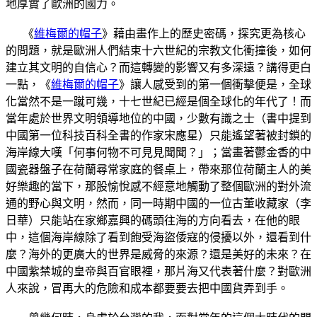
地厚實了歐洲的國力。
《
維梅爾的帽子
》藉由畫作上的歷史密碼，探究更為核心
的問題，就是歐洲人們結束十六世紀的宗教文化衝撞後，如何
建立其文明的自信心？而這轉變的影響又有多深遠？講得更白
一點，《
維梅爾的帽子
》讓人感受到的第一個衝擊便是，全球
化當然不是一蹴可幾，十七世紀已經是個全球化的年代了！而
當年處於世界文明領導地位的中國，少數有識之士（書中提到
中國第一位科技百科全書的作家宋應星）只能遙望著被封鎖的
海岸線大嘆「何事何物不可見見聞聞？」；當畫著鬱金香的中
國瓷器盤子在荷蘭尋常家庭的餐桌上，帶來那位荷蘭主人的美
好樂趣的當下，那股愉悅感不經意地觸動了整個歐洲的對外流
通的野心與文明，然而，同一時期中國的一位古董收藏家（李
日華）只能站在家鄉嘉興的碼頭往海的方向看去，在他的眼
中，這個海岸線除了看到飽受海盜倭寇的侵擾以外，還看到什
麼？海外的更廣大的世界是威脅的來源？還是美好的未來？在
中國紫禁城的皇帝與百官眼裡，那片海又代表著什麼？對歐洲
人來說，冒再大的危險和成本都要要去把中國貨弄到手。