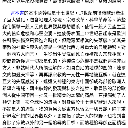
時都可以拿來投機買賣，最後泡沫破滅，重創了當時的經濟。
這本書
的基本骨幹就是十七世紀，17世紀前後時歐洲產生
了巨大變化，包含地理大發現、宗教改革、科學革命等。這些
變化衝擊一般人民的世界觀與思想體系，使得一般人民產生巨
大的信仰危機和心靈空洞。這使得表面上17世紀看起來是歐洲
在科學技術突飛猛進之時代，但隱藏著相當的失落感。尤其是
宗教的神聖性喪失的確是一個近代西方最重大的典範轉移。對
一個西方人而言，一生從出生受洗到死亡葬禮都與宗教相繫，
瞬間告訴你這一切都是假的，這種信心危機不是我們這種非西
方人、非該時代人所能理解的，如哥白尼的地球的圓的、達爾
文的物競天擇等，再再讓宗教的一元性一再地被瓦解，就在這
巨大的失落感當下，遙遠又神秘的東方中國卻成為部份歐洲人
希望之寄託，藉由航線的發現與科技之進步，敢冒險的部份歐
洲人從中國帶回一批又一批精美的炫耀的商品，直接觸動了人
類史上第一次全球性的流動，對身處於十七世紀歐洲人來說，
不論是人的流動、物的貿易與從東方見習之一切典範，除了重
新界定他們的世界觀以外，更開拓了歐洲人的視野，也找到自
身除了宗教以外的另一個追尋的目標，而這種追尋卻正面積極