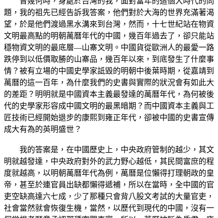
曾幾何時，身處於台灣的我，面對當年的這個大時代的問
題，我的祖先已經告訴我答案，他們對於大海的世界充滿著渴
望，於是他們渡過黑水溝來到台灣，然而，十七世紀站在物資
文明最高點的明朝萬曆年代的中國，幾百年過去了，卻只能站
穩物資文明的最底層—山寨文明。中國貨從歐洲人的最愛一路
跌停到以低價取勝的山寨品，幾百年以來，到底發生了什麼事
情？被有立場的中國史學家詆毀的明朝中後葉時期，從嘉靖到
萬曆的這一百年，為什麼我們的史書與實際的狀況會有如此大
的差距？明明就是中國資本主義最發達的萬曆年代，為何被後
代的史學家形容成中國文明的最黑暗期？而中國資本主義與工
匠技術已經開始退步的康熙到雍正年代，卻被中國的史書宣傳
成大有為的英明盛世？
我的答案是，在中國歷史上，中央政府管制的越少，其文
明就越發達，中央政府對外的武力野心越低，其民間富庶的程
度就越高，以明朝萬曆年代為例，萬曆是位懶得打理朝政的皇
帝，甚至於連官員出缺都懶得遞補，所以在當時，全中國的官
吏空缺高達六七成，少了那種只會背八股文考試的大量官吏，
社會當然就會恢復生機，當然，以歷代到現代的中國，沒有一