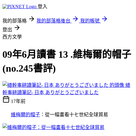
登入
我的部落格
我的部落格後台
我的帳號
登出
西方文學
09年6月讀書 13 .維梅爾的帽子
(no.245書評)
總
幹事耕讀筆記- 日本 ありがとうございました
17年前
維梅爾的帽子
：從一幅畫看十七世紀全球貿易