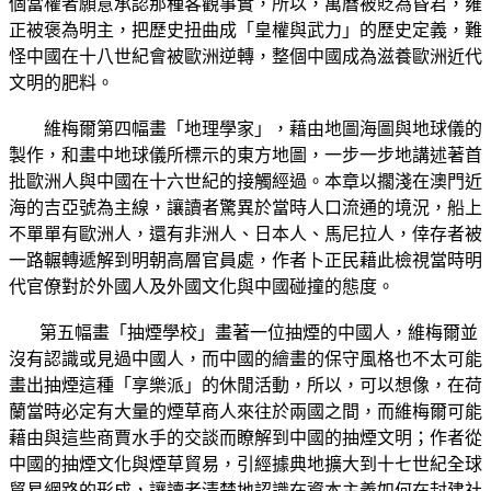
個當權者願意承認那種客觀事實，所以，萬曆被貶為昏君，雍
正被褒為明主，把歷史扭曲成「皇權與武力」的歷史定義，難
怪中國在十八世紀會被歐洲逆轉，整個中國成為滋養歐洲近代
文明的肥料。
維梅爾第四幅畫「地理學家」，藉由地圖海圖與地球儀的
製作，和畫中地球儀所標示的東方地圖，一步一步地講述著首
批歐洲人與中國在十六世紀的接觸經過。本章以擱淺在澳門近
海的吉亞號為主線，讓讀者驚異於當時人口流通的境況，船上
不單單有歐洲人，還有非洲人、日本人、馬尼拉人，倖存者被
一路輾轉遞解到明朝高層官員處，作者卜正民藉此檢視當時明
代官僚對於外國人及外國文化與中國碰撞的態度。
第五幅畫「抽煙學校」畫著一位抽煙的中國人，維梅爾並
沒有認識或見過中國人，而中國的繪畫的保守風格也不太可能
畫出抽煙這種「享樂派」的休閒活動，所以，可以想像，在荷
蘭當時必定有大量的煙草商人來往於兩國之間，而維梅爾可能
藉由與這些商賈水手的交談而瞭解到中國的抽煙文明；作者從
中國的抽煙文化與煙草貿易，引經據典地擴大到十七世紀全球
貿易網路的形成，讓讀者清楚地認識在資本主義如何在封建社