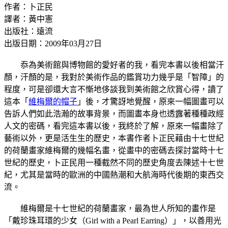
作者：卜正民
譯者：黃中憲
出版社：遠流
出版日期：2009年03月27日
忝為美術館與博物館的愛好者的我，看完本書以後相當汗
顏，汗顏的是，我對於美術作品的鑑賞功力幾乎是「智障」的
程度，可是卻還大言不慚地侈談我到美術館之欣賞心得，讀了
這本「
維梅爾的帽子
」後，才驚訝地覺醒，原來一幅圖畫可以
告訴人們如此浩瀚的故事背景，而圖畫本身也透露著種種政經
人文的密碼，看完這本書以後，我終於了解，原來一幅畫除了
藝術以外，更是活生生的歷史，本書作者卜正民藉由十七世紀
的荷蘭畫家維梅爾的幾幅名畫，從畫中的密碼去探討當時十七
世紀的歷史，卜正民用一種截然不同的歷史角度去陳述十七世
紀，尤其是當時的歐洲的中國熱潮和大航海時代後期的東西交
流。
維梅爾是十七世紀的荷蘭畫家，最為世人所知的畫作是
「戴珍珠耳環的少女（Girl with a Pearl Earring）」，以善用光