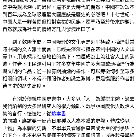
會中尖銳地深根的過程，這不是大時代的偶然，中國在短短不
到百年成為全球吸煙最大國應該是歷史的必然吧！十七世紀，
中國人是一群苦悶但相對富裕的民族，煙草乃至於後來的鴉片
自然就成為社會的情緒寄託與發洩出口了。
到了乾隆年間，中國吸煙的文化更是近乎極致，抽煙對當
時中國的文人雅士而言，已經是深深根植在帝制中國的人文規
範中，用來標示社會地位的高下，抽煙成為上流社會人士的消
遣，作者卜正民還引用了許多當年中國許多有關歌頌抽煙行為
與文明的作品；從一幅有關抽煙的畫作，可以旁徵博引至眾多
相關的領域，不得不佩服作者知識之淵博，更是懾服於作者對
待歷史的歷史高度。
有別於傳統中國史書中，大多以「人」為編撰主體，過去
我們讀到的大多是研究人的權力傾軋、戰爭版圖變化與政治人
物的言行，慢慢地，從
這本書
的閱讀，應該要一反昔日那種以人為本體的史觀，轉成從以
「物」為本體的史觀，不單單只看哪個皇帝或大臣的鬥爭與上
台下台，也不必只看哪個王朝擴張了哪個版圖，或許我是學經