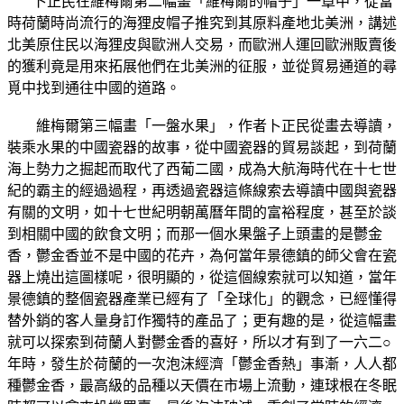
卜正民在維梅爾第二幅畫「維梅爾的帽子」一章中，從當
時荷蘭時尚流行的海狸皮帽子推究到其原料產地北美洲，講述
北美原住民以海狸皮與歐洲人交易，而歐洲人運回歐洲販賣後
的獲利竟是用來拓展他們在北美洲的征服，並從貿易通道的尋
覓中找到通往中國的道路。
維梅爾第三幅畫「一盤水果」，作者卜正民從畫去導讀，
裝乘水果的中國瓷器的故事，從中國瓷器的貿易談起，到荷蘭
海上勢力之掘起而取代了西葡二國，成為大航海時代在十七世
紀的霸主的經過過程，再透過瓷器這條線索去導讀中國與瓷器
有關的文明，如十七世紀明朝萬曆年間的富裕程度，甚至於談
到相關中國的飲食文明；而那一個水果盤子上頭畫的是鬱金
香，鬱金香並不是中國的花卉，為何當年景德鎮的師父會在瓷
器上燒出這圖樣呢，很明顯的，從這個線索就可以知道，當年
景德鎮的整個瓷器產業已經有了「全球化」的觀念，已經懂得
替外銷的客人量身訂作獨特的產品了；更有趣的是，從這幅畫
就可以探索到荷蘭人對鬱金香的喜好，所以才有到了一六二○
年時，發生於荷蘭的一次泡沫經濟「鬱金香熱」事漸，人人都
種鬱金香，最高級的品種以天價在市場上流動，連球根在冬眠