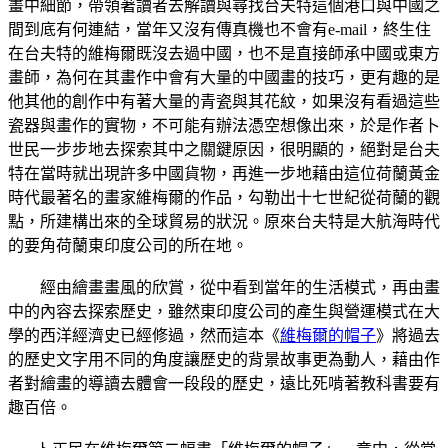
畫中細節，帶領著讀者去解讀與尋找台夫特這個港口與中國之
間到底有何連結，當年又沒有傳真機也不會有e-mail，終生住
在台夫特的維梅爾既沒去過中國，也不是直接師承中國或東方
畫師，為何在其畫作中會有大量的中國畫的技巧，更有趣的是
他其他的創作中有著大量的青瓷與其花紋，如果沒有看過這些
瓷器與畫作的實物，不可能有辦法憑空想像出來，於是作者卜
世民一步步地去探索其中之關鍵原因，很明顯的，絕對是台夫
特在當時就出現許多中國貨物，再進一步地藉由這位荷蘭黃金
時代最著名的畫家維梅爾的作品，勾勒出十七世紀從荷蘭的觀
點，所建構出來的全球貿易的狀況。原來台夫特是大航海時代
的要角荷蘭東印度公司的所在地。
經由繪畫畫風的欣賞，從中看到當年的生活模式，再由畫
中的內容去探索歷史，雖然東印度公司的產生與營運模式在大
學的西洋經濟史已經修過，然而這本《
維梅爾的帽子
》將過去
的歷史文字用不同的角度讓歷史的背景故事更為動人，藉由作
者對繪畫的導讀去體會一段段的歷史，遠比死啃著教科書要有
趣百倍。