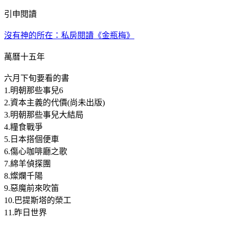
引申閱讀
沒有神的所在：私房閱讀《金瓶梅》
萬曆十五年
六月下旬要看的書
1.明朝那些事兒6
2.資本主義的代價(尚未出版)
3.明朝那些事兒大結局
4.糧食戰爭
5.日本搭個便車
6.傷心咖啡廳之歌
7.綿羊偵探團
8.燦爛千陽
9.惡魔前來吹笛
10.巴提斯塔的榮工
11.昨日世界