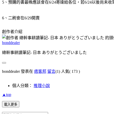
5、預購的書最晚應該會在6/24寄達給各位，若6/24以後尚未
6、二刷會在6/29開賣
創作者介紹
bonddealer
總幹事耕讀筆記- 日本 ありがとうございました
bonddealer 發表在
痞客邦
留言
(1)
人氣(
173
)
個人分類：
推理小說
▲top
載入更多