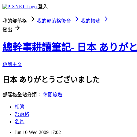
登入
我的部落格
我的部落格後台
我的帳號
登出
總幹事耕讀筆記- 日本 ありが
跳到主文
日本 ありがとうございました
部落格全站分類：
休閒旅遊
相簿
部落格
名片
Jun
10
Wed
2009
17:02