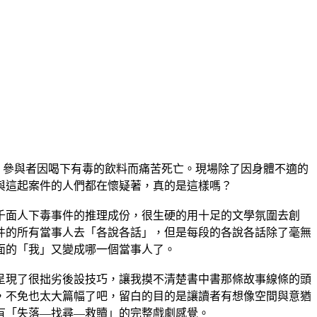
參與者因喝下有毒的飲料而痛苦死亡。現場除了因身體不適的
與這起案件的人們都在懷疑著，真的是這樣嗎？
面人下毒事件的推理成份，很生硬的用十足的文學氛圍去創
件的所有當事人去「各說各話」，但是每段的各說各話除了毫無
面的「我」又變成哪一個當事人了。
現了很拙劣後設技巧，讓我摸不清楚書中書那條故事線條的頭
，不免也太大篇幅了吧，留白的目的是讓讀者有想像空間與意猶
有「失落—找尋—救贖」的完整戲劇感覺。