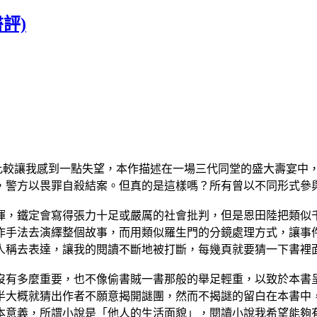
書評)
較讓我感到一點失望，本作描述在一場三代同堂的盛大壽宴中，
，警方以畏罪自殺結案。但真的是這樣嗎？所有曾以不同形式參
，鐵定會寫得張力十足或嚴厲的社會批判，但是恩田陸把類似千
作手法去演繹整個故事，而用類似羅生門的分鏡處理方式，讓事
人稱去表達，讓我的閱讀不斷地被打斷，每幾頁就要猜一下書裡
有多麼重要，也不像偷書賊一書那般的舉足輕重，以致於本書呈
半大概就猜出作者不願意揭開謎團，然而不揭謎的留白在本書中
本意義，所謂小說是「他人的生活面貌」，閱讀小說我希望能夠