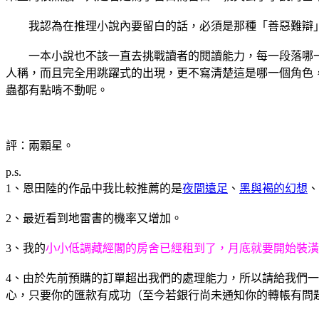
我認為在推理小說內要留白的話，必須是那種「善惡難辯」
一本小說也不該一直去挑戰讀者的閱讀能力，每一段落哪一
人稱，而且完全用跳躍式的出現，更不寫清楚這是哪一個角色
蟲都有點啃不動呢。
評：兩顆星。
p.s.
1、恩田陸的作品中我比較推薦的是
夜間遠足
、
黑與褐的幻想
、
2、最近看到地雷書的機率又增加。
3、我的
小小低調藏經閣的房舍已經租到了，月底就要開始裝潢
4、由於先前預購的訂單超出我們的處理能力，所以請給我們一點
心，只要你的匯款有成功（至今若銀行尚未通知你的轉帳有問