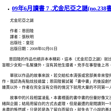
09年6月讀書 7 .尤金尼亞之謎(no.238
尤金尼亞之謎
作者：恩田陸
譯者：張秋明
出版社：皇冠
出版日期：2008年02月01日
恩田陸的作品也絕非本本精彩，這本（尤金尼亞之謎）就比
盲眼少女和一名幫傭外，沒有其他生還者。兇手在事發後上吊
單就以作品的故事來說，若交給松本清張或宮部美幸來發揮
作，我認為有點炫技過當；恩田陸嘗試著「書中書」的後設創
連貫以外，作者在完全沒有交待的情況下就用大量的不同第一
故事中的片段相當凌亂，本書裡面的書中書的份量好像又沒
緒與企圖；結局用留白的方式去處理，但是最遭的是閱讀到一
未盡的悵然感，只是若是為了留白而留白，就失去了小說的基