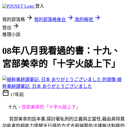
登入
我的部落格
我的部落格後台
我的帳號
登出
推理小說
08年八月我看過的書：十九、
宮部美幸的「十字火燄上下」
總
幹事耕讀筆記- 日本 ありがとうございました
17年前
十九、
宮部美幸的「
十字火燄上下」
宮部美幸的這本書,探討著私刑的正義與正當性,藉由具特異
功能者的超能力用替天行道的方式去殺掉那些法律無法制裁的