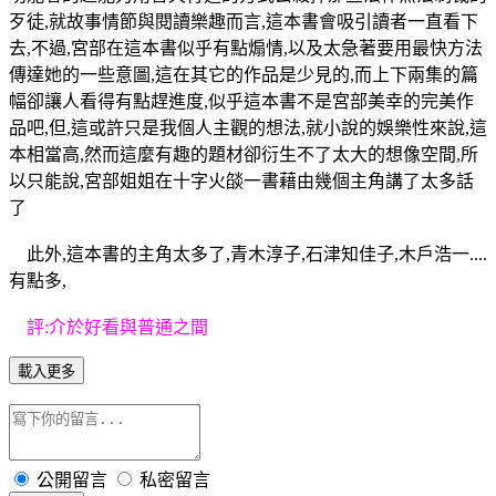
歹徒,就故事情節與閱讀樂趣而言,這本書會吸引讀者一直看下
去,不過,宮部在這本書似乎有點煽情,以及太急著要用最快方法
傳達她的一些意圖,這在其它的作品是少見的,而上下兩集的篇
幅卻讓人看得有點趕進度,似乎這本書不是宮部美幸的完美作
品吧,但,這或許只是我個人主觀的想法,就小說的娛樂性來說,這
本相當高,然而這麼有趣的題材卻衍生不了太大的想像空間,所
以只能說,宮部姐姐在十字火燄一書藉由幾個主角講了太多話
了
此外,這本書的主角太多了,青木淳子,石津知佳子,木戶浩一....
有點多,
評:介於好看與普通之間
載入更多
公開留言
私密留言