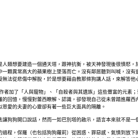
人類想要建造一個通天塔，跟神抗衡，被天神發現後很憤怒，於
中一顆異常高大的蘋果樹上墜落而亡。沒有鄰居聽到叫喊，沒有
授無法從悲傷中解脫，於是想要藉由教那條狗講人話，來解答他
型，但作者加了「人與寵物」、「自殺者與其遺族」這些豐富的元
羅的回憶，慢慢對蕾西瞭解、認識，卻發現自己從未曾踏進蘿西
似恩愛的夫妻的心靈卻有著一些巨大面具的隔離。
讓狗狗開口說話，然而一如巴別塔的啟示，語言本來就不是一個
過程，保羅（也包括狗狗蘿莉）從困惑、罪惡感、氣憤到放下的