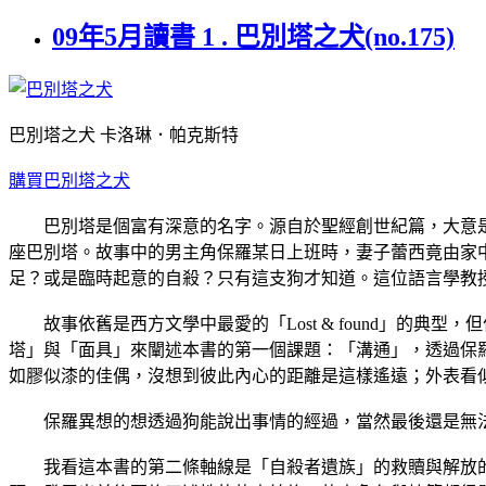
09年5月讀書 1 . 巴別塔之犬(no.175)
巴別塔之犬 卡洛琳．帕克斯特
購買巴別塔之犬
巴別塔是個富有深意的名字。源自於聖經創世紀篇，大意是
座巴別塔。故事中的男主角保羅某日上班時，妻子蕾西竟由家
足？或是臨時起意的自殺？只有這支狗才知道。這位語言學教
故事依舊是西方文學中最愛的「Lost & found」的典
塔」與「面具」來闡述本書的第一個課題：「溝通」，透過保
如膠似漆的佳偶，沒想到彼此內心的距離是這樣遙遠；外表看
保羅異想的想透過狗能說出事情的經過，當然最後還是無法
我看這本書的第二條軸線是「自殺者遺族」的救贖與解放的