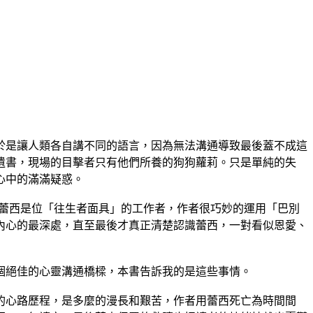
是讓人類各自講不同的語言，因為無法溝通導致最後蓋不成這
遺書，現場的目擊者只有他們所養的狗狗蘿莉。只是單純的失
心中的滿滿疑惑。
素；蕾西是位「往生者面具」的工作者，作者很巧妙的運用「巴別
內心的最深處，直至最後才真正清楚認識蕾西，一對看似恩愛、
絕佳的心靈溝通橋樑，本書告訴我的是這些事情。
心路歷程，是多麼的漫長和艱苦，作者用蕾西死亡為時間間