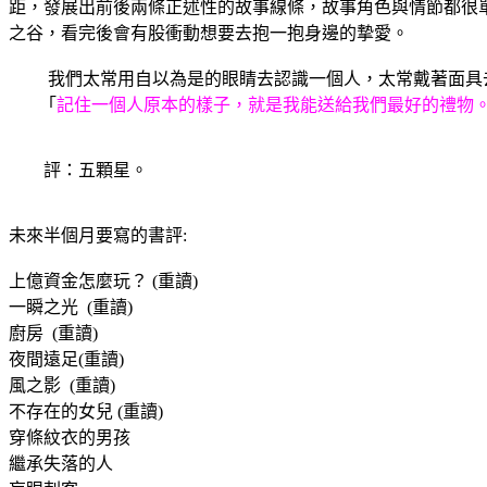
距，發展出前後兩條正述性的故事線條，故事角色與情節都很
之谷，看完後會有股衝動想要去抱一抱身邊的摯愛。
我們太常用自以為是的眼睛去認識一個人，太常戴著面具去
「
記住一個人原本的樣子，就是我能送給我們最好的禮物
評：五顆星。
未來半個月要寫的書評:
上億資金怎麼玩？ (重讀)
一瞬之光 (重讀)
廚房 (重讀)
夜間遠足(重讀)
風之影 (重讀)
不存在的女兒 (重讀)
穿條紋衣的男孩
繼承失落的人