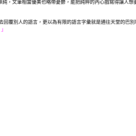
單純，文筆相當優美也略帶憂鬱，能把純粹的內心戲寫得讓人想
回覆別人的語言，更以為有限的語言字彙就是通往天堂的巴別
。」