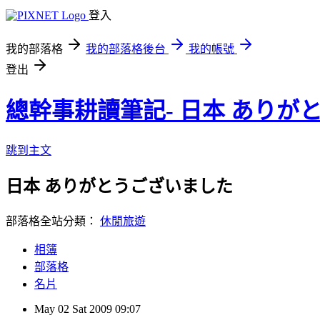
登入
我的部落格
我的部落格後台
我的帳號
登出
總幹事耕讀筆記- 日本 ありが
跳到主文
日本 ありがとうございました
部落格全站分類：
休閒旅遊
相簿
部落格
名片
May
02
Sat
2009
09:07