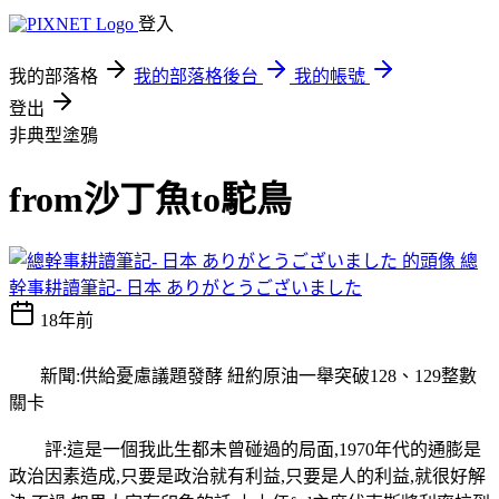
登入
我的部落格
我的部落格後台
我的帳號
登出
非典型塗鴉
from沙丁魚to駝鳥
總
幹事耕讀筆記- 日本 ありがとうございました
18年前
新聞:供給憂慮議題發酵 紐約原油一舉突破128、129整數
關卡
評:這是一個我此生都未曾碰過的局面,1970年代的通膨是
政治因素造成,只要是政治就有利益,只要是人的利益,就很好解