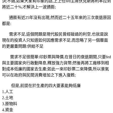
決;不過,如果大家有印象的話,上上任fed主席伏克斯將利率拉到
將近二十%,才解決上一波通膨;
通膨有近25年沒有出現,然而近二十五年來的三次衰退原因
都是:
需求不足,這個問題是現代股民曾經碰過的利空,也就是說
現在的投資人只知道如何因應需求不足,而忽略了另一個層面
的更嚴重問題:供給不足
需求不足很簡單:印鈔票與降價,在昔日的衰退期間,只要fed
與主要國家央行啟動降息,釋放強力貨幣;然後再將工廠移到相
對成本低廉的國家去生產;如此一來印鈔票二來降價,所以景氣
可以在政府與民間消費增加之下進入復甦;
但是,前提在於生產的四大要素能夠低廉
1.人工
2.土地
3.原物料
4.資金