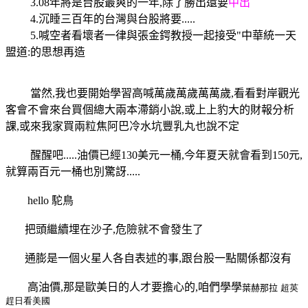
3.08年將是台股最爽的一年,除了勝出還要
中出
4.沉睡三百年的台灣與台股將要.....
5.喊空者看壞者一律與張金鍔教授一起接受"中華統一天
盟道:的思想再造
當然,我也要開始學習高喊萬歲萬歲萬萬歲,看看對岸觀光
客會不會來台買個總大兩本滯銷小說,或上上豹大的財報分析
課,或來我家買兩粒焦阿巴冷水坑豐乳丸也說不定
醒醒吧.....油價已經130美元一桶,今年夏天就會看到150元,
就算兩百元一桶也別驚訝.....
hello 駝鳥
把頭繼續埋在沙子,危險就不會發生了
通膨是一個火星人各自表述的事,跟台股一點關係都沒有
高油價,那是歐美日的人才要擔心的,咱們學學
葉赫那拉
超英
趕日看美國