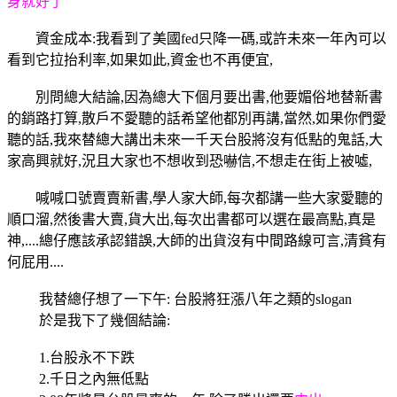
身就好了
資金成本:我看到了美國fed只降一碼,或許未來一年內可以
看到它拉抬利率,如果如此,資金也不再便宜,
別問總大結論,因為總大下個月要出書,他要媚俗地替新書
的銷路打算,散戶不愛聽的話希望他都別再講,當然,如果你們愛
聽的話,我來替總大講出未來一千天台股將沒有低點的鬼話,大
家高興就好,況且大家也不想收到恐嚇信,不想走在街上被噓,
喊喊口號賣賣新書,學人家大師,每次都講一些大家愛聽的
順口溜,然後書大賣,貨大出,每次出書都可以選在最高點,真是
神,....總仔應該承認錯誤,大師的出貨沒有中間路線可言,清貧有
何屁用....
我替總仔想了一下午: 台股將狂漲八年之類的slogan
於是我下了幾個結論:
1.台股永不下跌
2.千日之內無低點