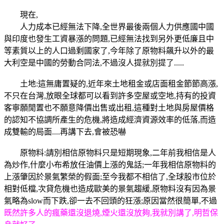
現在,
人力成本已經無法下降,全世界最後兩個人力供應國中國
與印度也發生工資暴漲的問題,已經無法找到另外更低廉且中
等素質以上的人口過剩國家了,今年除了原物料飆升以外的最
大利空是中國的勞動合同法,不過沒人提就別提了.....
土地:這無庸置疑的,近年來土地租金或店面租金節節高漲,
不只在台灣,放眼全球都可以看到許多空屋或空地,持有的投資
客寧願閒置也不願意降價出售或出租,這種對土地與房屋價格
的認知不協調所產生的危機,將造成經濟資源效率的低落,而造
成雙輸的局面....再講下去,會被恐嚇
原物料:請別相信原物料只是短期現象,二年前我相信是人
為炒作,什麼小布希放任油價上漲的鬼話;一年我相信原物料的
上漲肇因於景氣繁榮的假面;至今我都不相信了,全球股市位於
相對低檔,次貸危機也造成歐美的景氣趨緩,原物料沒有因為景
氣略為slow而下跌,卻一去不回頭的狂漲;原因當然很簡單,不過
既然許多人的瘋藥還沒退燒,煙火還沒放夠,我就別講了,明哲保