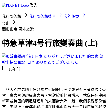
登入
我的部落格
我的部落格後台
我的帳號
登出
關東東京
國外旅遊
特急草津4号行旅變奏曲 (上)
總
幹事耕讀筆記- 日本 ありがとうございました
15年前
冬天的群馬縣上信越國立公園的万座溫泉只有三種氣候：豪
雪、豪大雪與超級豪大雪，雪對於咱們台灣人，就像住在中國
新疆或美國的明尼蘇達州的人面對大海一般，我們很難想像當
有一天早上，老婆小孩把還在睡夢中與台大十三姬瞎混的我挖