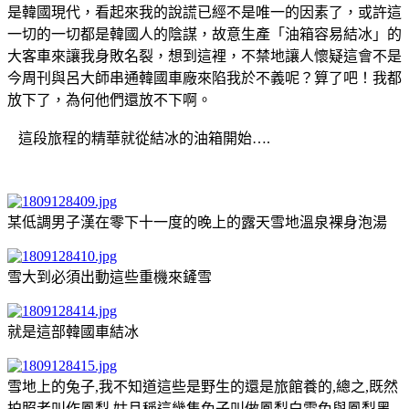
是韓國現代，看起來我的說謊已經不是唯一的因素了，或許這
一切的一切都是韓國人的陰謀，故意生產「油箱容易結冰」的
大客車來讓我身敗名裂，想到這裡，不禁地讓人懷疑這會不是
今周刊與呂大師串通韓國車廠來陷我於不義呢？算了吧！我都
放下了，為何他們還放不下啊。
這段旅程的精華就從結冰的油箱開始….
某低調男子漢在零下十一度的晚上的露天雪地溫泉裸身泡湯
雪大到必須出動這些重機來鏟雪
就是這部韓國車結冰
雪地上的兔子,我不知道這些是野生的還是旅館養的,總之,既然
拍照者叫作鳳梨,姑且稱這幾隻兔子叫做鳳梨白雪兔與鳳梨黑