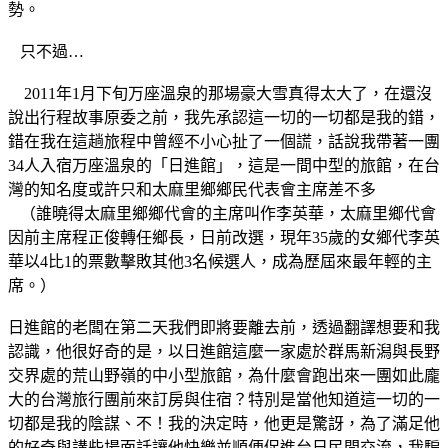
勢。
只不過…
2011年1月下旬万座溫泉的那場豪大雪真得太大了，在還沒
說出行程故事原委之前，我先承認這一切的一切都是我的錯，
錯在我在這趟旅程中曾經不小心扯了一個謊，話說我帶著一團
34人入宿万座溫泉的「日進館」，這是一間中型的旅館，在台
灣的知名度或許只和太麻里鄉鄉民代表會主席差不多
（誰曉得太麻里鄉鄉代會的主席叫作李英華，太麻里鄉代會
因前主席程正俊轉任鄉長，日前改選，現年35歲的女鄉代李英
華以4比1的票數擊敗其他3名候選人，成為歷屆來最年輕的主
席。）
日進館的老闆在第二天我們即將要離去前，透過翻譯想要和我
認識，他很好奇的是，以日進館這麼一家處於群馬新潟與長野
交界處的荒山野嶺的中小型旅館，為什麼會跑出來一團如此龐
大的台灣旅行團前來訂房與住宿？特別是當他知道這一切的一
切都是我的陰謀、不！我的決定時，他更是驚訝，為了滿足他
的好奇與講些場面話讓他快樂並順便促進台日民間交流，我騙