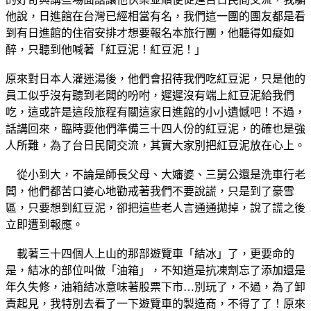
他說，日進館在台灣已經相當有名，我們這一團的團友都是看
到有日進館的住宿安排才想要報名本旅行團，他聽得如癡如
醉，只聽到他喊著「紅豆泥！紅豆泥！」
原來對日本人灌迷湯後，他們會招待我們吃紅豆泥，只是他的
員工似乎沒有聽到老闆的吩咐，遲遲沒有端上紅豆泥給我們
吃，這或許是這段旅程有關這家日進館的小小遺憾吧！不過，
話講回來，臨時要他們準備三十四人份的紅豆泥，的確也是強
人所難，為了台日民間交流，其實大家別把紅豆泥放在心上。
從小到大，不論是師長父母、大嬸婆、三舅公還是洗車行老
闆，他們都苦口婆心地勸戒著我們不要說謊，只是到了豪雪
區，只要想到紅豆泥，卻把這些老人言通通拋掉，說了謊之後
立即遭到報應。
載著三十四個人上山的那部遊覽車「結冰」了，更要命的
是，結冰的部位叫做「油箱」，不知道是抗凍劑忘了添加還是
年久失修，油箱結冰意味著股票下市…別玩了，不過，為了卸
責起見，我特別去看了一下遊覽車的製造商，不得了了！原來