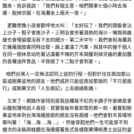
醒來，告訴我說：「我們有個主意，咱們開車七個小時去海
邊，脫掉衣服，在海灘坐上兩天一夜。」
更難想像小孩會歡呼地大叫：「太好玩了，我們的頭髮會沾
上沙子，鞋子會進沙子，三明治會夾著濕熱的海沙，嘴唇與齒
縫也會殘留還沒吞下去的細沙，第二天中午，我們會和海灘其
它幾萬個旅客同時出發，路上塞滿了汽車，與其中的幾千個人
在同一個休息站吃著沾滿著不辣的芥末與酸到掉牙齒的番茄醬
的各種油炸食品，半夜過了十二點才會到家。」
咱們台灣人一定無法認同上述的行程，但對於住在高加索山
區或剛果盆地的朋友，他們或許只能從高加索版的「不只是旅
行」或剛果文的「人生遊記」上去過過乾癮。
又來了，網路作家特別是我這種寫不紅的半調子作家總是會
尖酸刻薄地說人長短，其實我每年看到雪的那一刻，著實和剛
果盆地來到台灣海邊旅遊的朋友沒有兩樣，他們會對天長嘆地
嘶叫著：「海…海….海…」，然後穿起他們一生可能穿不到
幾次的泳裝與蛙鏡在海邊擺著各式各樣剛果傳統勇士出征的姿