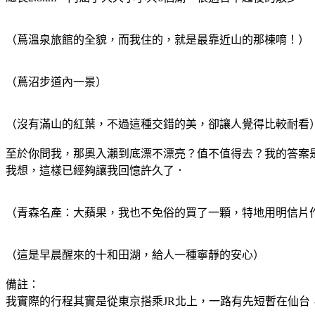
（蔦溫泉旅館的全貌，而我住的，就是最靠近山的那棟唷！）
（蔦沼步道內一景）
（沒有滿山的紅葉，不過這種交錯的美，卻讓人覺得比較耐看
至於你問我，那奧入瀨到底漂不漂亮？值不值得去？我的答案
我想，這樣已經夠讓我回憶許久了．
（青森名產：大蘋果，我也不免俗的買了一顆，特地用明信片作比例尺．我想青森人
（這是早晨醒來的十和田湖，給人一種寧靜的安心）
備註：
我實際的行程其實是從東京搭乘JR北上，一路有先短暫在仙台