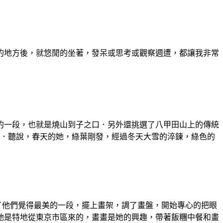
的地方後，就悠閒的坐著，發呆或思考或觀察週遭，都讓我非常
的一段，也就是燒山到子之口．另外還挑選了八甲田山上的傳統
的．聽說，春天的她，綠葉剛發，經過冬天大雪的淬鍊，綠色的
了他們覺得最美的一段，擺上畫架，調了畫盤，開始專心的把眼
她是特地從東京市區來的，畫畫是她的興趣，帶著飯糰中餐和畫