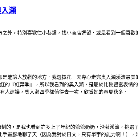
奧入瀨
方之外，特別喜歡往小巷鑽，找小商店逗留．或是看到一個喜歡
卻是能讓人放鬆的地方．我選擇花一天專心走完奧入瀨溪流最美
轉紅的『紅葉季』，所以我看到的奧入瀨，是屬於比較豐富表情
此有人建議，奧入瀨四季都值得去一次，欣賞她的春夏秋冬．
最深刻的，是我也看到許多上了年紀的爺爺奶奶，沿著溪流，挑選
比手畫腳地聊了天（因為我對於日文，只有單字的能力啊！），