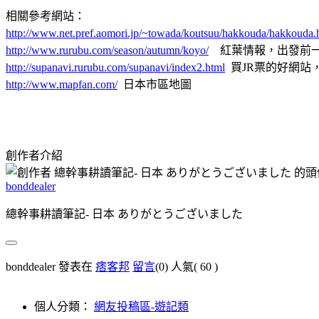
相關參考網站：
http://www.net.pref.aomori.jp/~towada/koutsuu/hakkouda/hakkouda.
http://www.rurubu.com/season/autumn/koyo/
紅葉情報，出發前
http://supanavi.rurubu.com/supanavi/index2.html
買JR票的好網站
http://www.mapfan.com/
日本市區地圖
創作者介紹
bonddealer
總幹事耕讀筆記- 日本 ありがとうございました
bonddealer 發表在
痞客邦
留言
(0)
人氣(
60
)
個人分類：
網友投稿區-遊記類