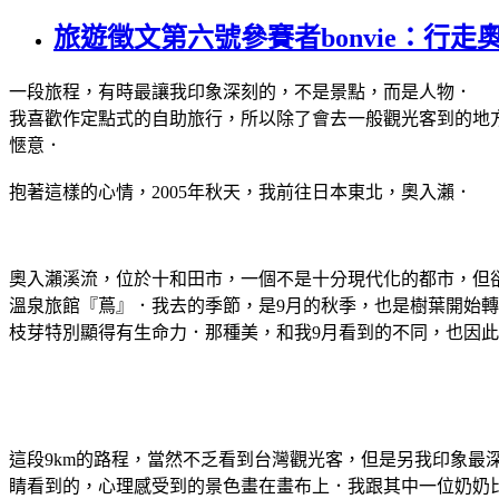
旅遊徵文第六號參賽者bonvie：行走
一段旅程，有時最讓我印象深刻的，不是景點，而是人物．
我喜歡作定點式的自助旅行，所以除了會去一般觀光客到的地
愜意．
抱著這樣的心情，2005年秋天，我前往日本東北，奧入瀨．
奧入瀨溪流，位於十和田市，一個不是十分現代化的都市，但
溫泉旅館『蔦』．我去的季節，是9月的秋季，也是樹葉開始
枝芽特別顯得有生命力．那種美，和我9月看到的不同，也因
這段9km的路程，當然不乏看到台灣觀光客，但是另我印象
睛看到的，心理感受到的景色畫在畫布上．我跟其中一位奶奶