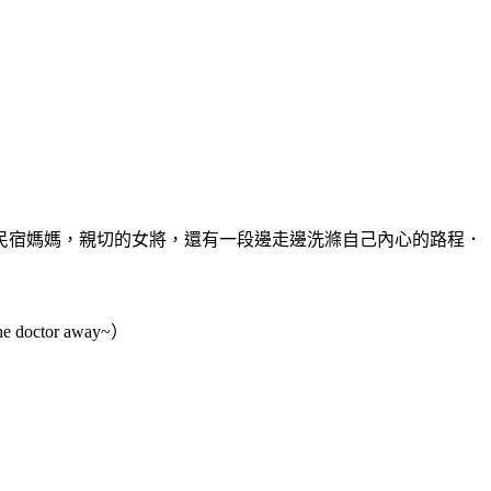
民宿媽媽，親切的女將，還有一段邊走邊洗滌自己內心的路程．
tor away~）