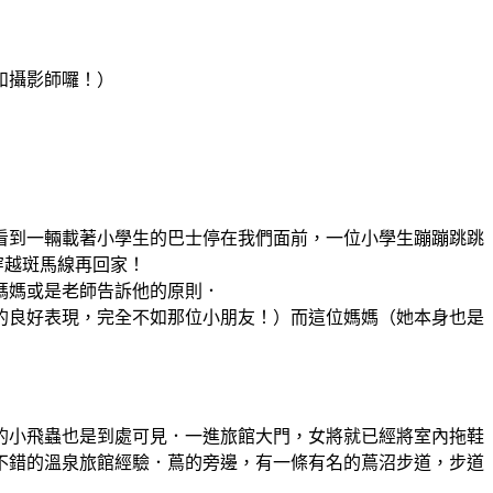
和攝影師囉！）
看到一輛載著小學生的巴士停在我們面前，一位小學生蹦蹦跳跳
穿越斑馬線再回家！
媽媽或是老師告訴他的原則．
的良好表現，完全不如那位小朋友！）而這位媽媽（她本身也是
的小飛蟲也是到處可見．一進旅館大門，女將就已經將室內拖鞋
不錯的溫泉旅館經驗．蔦的旁邊，有一條有名的蔦沼步道，步道