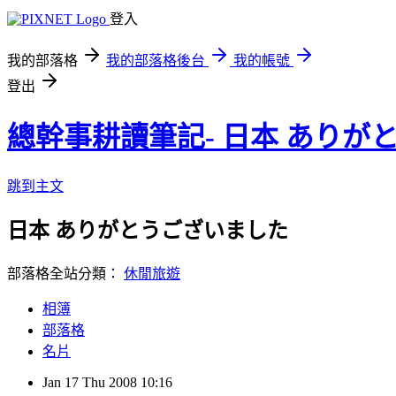
登入
我的部落格
我的部落格後台
我的帳號
登出
總幹事耕讀筆記- 日本 ありが
跳到主文
日本 ありがとうございました
部落格全站分類：
休閒旅遊
相簿
部落格
名片
Jan
17
Thu
2008
10:16