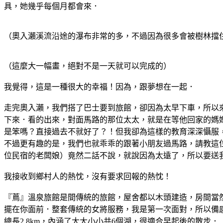
具，她幾乎每個月都會來．
（奧入瀨溪流沿途的瀑布非常的多，不過因為很多會被樹林擋
（這麼大一幅畫，絕對不是一天就可以完成的）
我覺得，這是一種很大的幸福！因為，跟夢想在一起．
走完奧入瀨，我們搭了巴士要到旅館，卻因為太早下車，所以
下來．看的出來，對面馬路的那位太太，就是在等他回家的媽媽
是笨嗎？直接過去不就好了？！但我卻為這樣的教育深深懾服
不過更有趣的是，我們也就乖乖的跟著小朋友過馬路，請教這
位民宿的老闆娘）竟然二話不說，就說因為太遠了，所以要送
我接收到鄉村人的熱忱，沒有要求回報的熱忱！
『蔦』溫泉旅館是間傳統的旅館，屋舍都以木頭建造，房間當
擺在你面前．整套傳統的女將服務，我是第一次面對，所以備
總長2.8km，內涵了大大小小共6個湖，很適合早起後的散步．