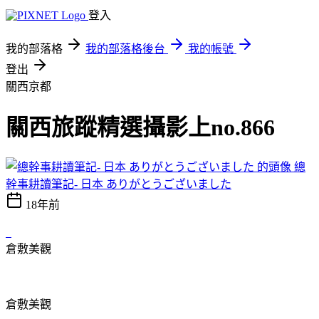
登入
我的部落格
我的部落格後台
我的帳號
登出
關西京都
關西旅蹤精選攝影上no.866
總
幹事耕讀筆記- 日本 ありがとうございました
18年前
倉敷美觀
倉敷美觀