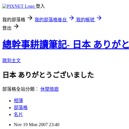
登入
我的部落格
我的部落格後台
我的帳號
登出
總幹事耕讀筆記- 日本 ありが
跳到主文
日本 ありがとうございました
部落格全站分類：
休閒旅遊
相簿
部落格
名片
Nov
19
Mon
2007
23:40