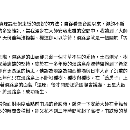
資理論框架束縛的最好的方法；自從看空台股以來，邀約不斷
的多空雜訊，當我漫步在大師安藤忠雄的空間中，我讀到了大師
？天份雖無法複製、機運卻可以等待！淡路島就是一個關於「等
之際，淡路島的山頭卻只剩一個寸草不生的禿頂，土石刨光、樹
幸安藤忠雄的堅持，終於在十多年後的淡路島命運轉盤撥到了希望
卻有更長遠的構思，他認為淡路為關西機場與日本人背了沉重的
五年他只在淡路島上不斷地種樹、種樹與種樹，在「蓋房子」上
待著淡路島的面貌「還原」後才開始起造國際會議廳、五星大飯
」，將淡路島！成功新生。
你面對兩度萬點前崩塌的台股時，體會一下安藤大師在夢舞台
多的時間去種樹，卻又花不到三年時間就起了高樓，崩跌後的基