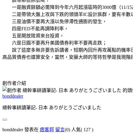
該等那些訊號呢？
一是融資餘額必需降到今年六月起漲區時的3000億（11/15為
二是帶領大盤上攻與下跌的領頭羊IC設計族群，要有半數
三是油價不要再大漲以免停滯性通膨的發生，
四是FED不能再調降利率，
五是開放陸資來台投資，
六是日圓不要再升美國債券利率不要再走跌；
說了這麼多無非要告訴讀者，短期內回升再攻萬點的機率已
高品質債券也還算安全，當然，安藤大師的等待哲學是我現階
創作者介紹
bonddealer
總幹事耕讀筆記- 日本 ありがとうございました
bonddealer 發表在
痞客邦
留言
(0)
人氣(
127
)