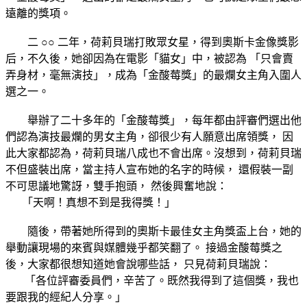
遠離的獎項。
二 ○○ 二年，荷莉貝瑞打敗眾女星，得到奧斯卡金像獎影
后，不久後，她卻因為在電影「貓女」中，被認為 「只會賣
弄身材，毫無演技」，成為「金酸莓獎」的最爛女主角入圍人
選之一。
舉辦了二十多年的「金酸莓獎」，每年都由評審們選出他
們認為演技最爛的男女主角，卻很少有人願意出席領獎， 因
此大家都認為，荷莉貝瑞八成也不會出席。沒想到，荷莉貝瑞
不但盛裝出席，當主持人宣布她的名字的時候， 還假裝一副
不可思議地驚訝，雙手抱頭， 然後興奮地說：
「天啊！真想不到是我得獎！」
隨後，帶著她所得到的奧斯卡最佳女主角獎盃上台，她的
舉動讓現場的來賓與媒體幾乎都笑翻了。 接過金酸莓獎之
後，大家都很想知道她會說哪些話， 只見荷莉貝瑞說：
「各位評審委員們，辛苦了。既然我得到了這個獎，我也
要跟我的經紀人分享。」