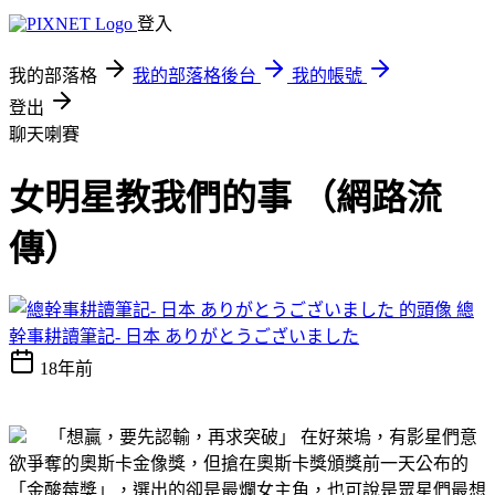
登入
我的部落格
我的部落格後台
我的帳號
登出
聊天喇賽
女明星教我們的事 （網路流
傳）
總
幹事耕讀筆記- 日本 ありがとうございました
18年前
「想贏，要先認輸，再求突破」 在好萊塢，有影星們意
欲爭奪的奧斯卡金像獎，但搶在奧斯卡獎頒獎前一天公布的
「金酸莓獎」，選出的卻是最爛女主角，也可說是眾星們最想