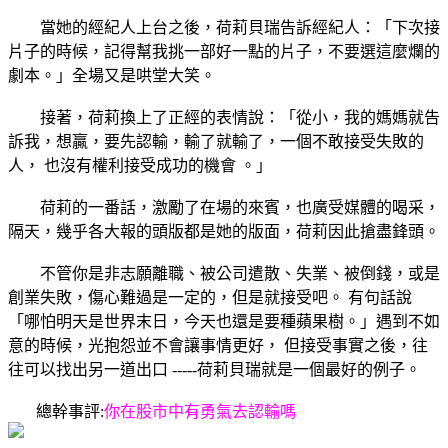
當她的經紀人上台之後，荷莉貝瑞告訴經紀人：「下次接
片子的時候，記得幫我挑一部好一點的片子，不要選這麼爛的
劇本。」全場又是哄堂大笑。
接著，荷莉換上了正經的表情說：「從小，我的媽媽就告
訴我，想贏，要先認輸，輸了就輸了，一個不敢接受失敗的
人， 也沒有權利接受成功的機會 。」
荷莉的一番話，激勵了在場的來賓，也廣受媒體的喝采，
隔天，幾乎各大報的頭版都是她的版面，荷莉因此搶盡鋒頭。
不管你是非志願離職、被公司遣散、失業、被倒錢，或是
創業失敗，傷心難過是一定的，但是就接受吧。 有句話說
「哪怕明天是世界末日，今天也還是要種蘋果樹。」遇到不如
意的時候，光抱怨並不會讓事情更好， 但接受事實之後，往
往可以找出另一道出口 -----荷莉貝瑞就是一個最好的例子。
總幹事評:
你在股市中有勇氣去認輸嗎