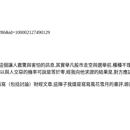
48286&id=100002127490129
讓人震驚與害怕的訊息,其實舉凡股市走空與選舉前,種種不理
所以與人交惡的機率可說是等於零,經我向他求證的結果是,對方應
寫（包括討論）財經文章,這陣子我還是寫寫風花雪月的書評,遊記