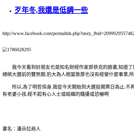
歹年冬,我還是低調一些
http://www.facebook.com/permalink.php?story_fbid=2099929557
我今天看到好朋友也是知名財經作家郭恭克的臉書,知道了這個
總統大選前的雙煞期,豹大為人相當敦厚也沒有經營什麼事業,
所以,為了明哲保身,我從今天開始到大選投開票日為止,不再
有老婆小孩,經不起有心人士或組織的騷擾或恐嚇啊
書名：潘朵拉商人