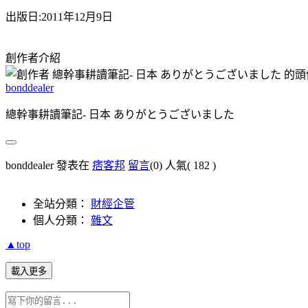
出版日:2011年12月9日
創作者介紹
bonddealer
總幹事耕讀筆記- 日本 ありがとうございました
bonddealer 發表在
痞客邦
留言
(0)
人氣(
182
)
全站分類：
財經企管
個人分類：
雜文
▲top
載入更多