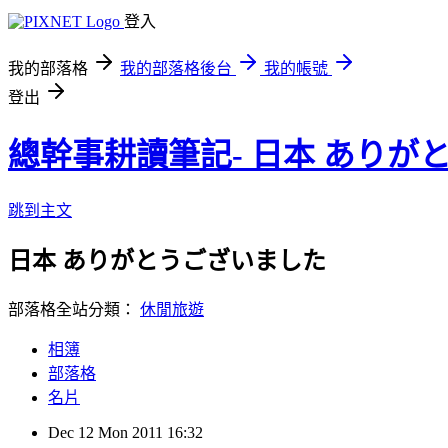
登入
我的部落格
我的部落格後台
我的帳號
登出
總幹事耕讀筆記- 日本 ありが
跳到主文
日本 ありがとうございました
部落格全站分類：
休閒旅遊
相簿
部落格
名片
Dec
12
Mon
2011
16:32