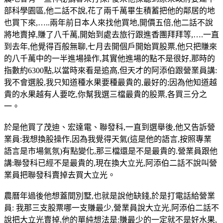
部科學園區,他二話不說,花了兩千萬畢生積蓄把他的鄰居的地
也買下來,…..兩年前日本人來找他買地,開價五倍,他二話不說
將地賣掉,賺了八千萬,開始到處去旅行跟進香團拜拜等,….一直
到去年,他覺得百般無聊,七月去開個戶開始買股票,他只把賺來
的八千萬中的一半進場操作,其實他進場的點不是很好,那時的
指數約6300點,以當時來看是追高,但天才的阿添伯跟營業員講:
我不會選股,我只知道種水果要種最貴的,最好的;因為他知道越
貴的水果越有人要吃,你幫我選三檔最貴的股票,各買三分之
一。
於是他買了茂迪、宏達電、聯發科,一直到選舉後,他又告訴營
業員:我想換股操作,因為我覺得天氣(這是他的語言,按照專業
語言是市場氣氛)有點變化,那三檔還是不是最貴的.營業員跟他
講:聯發科已經不是最貴的,現在換大立光,阿添伯二話不說叫營
業員把聯發科賣掉去買大立光。
農曆年過後他想蓋間別墅,也就是說他缺錢,於是打電話給營業
員: 我那三支股票哪一支賺最少,營業員說大立光,阿添伯二話不
說把大立光賣掉,他的單純想法是:賺最少的一定就不是好水果,