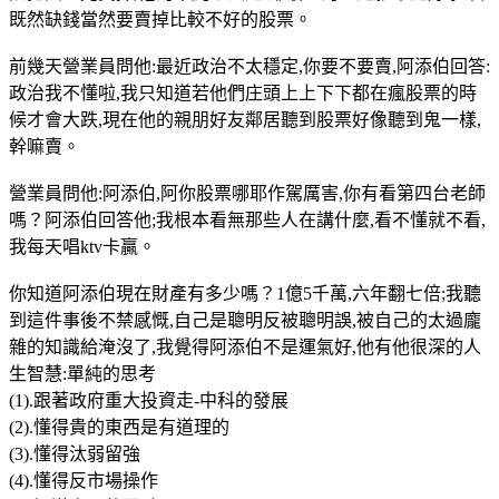
既然缺錢當然要賣掉比較不好的股票。
前幾天營業員問他:最近政治不太穩定,你要不要賣,阿添伯回答:
政治我不懂啦,我只知道若他們庄頭上上下下都在瘋股票的時
候才會大跌,現在他的親朋好友鄰居聽到股票好像聽到鬼一樣,
幹嘛賣。
營業員問他:阿添伯,阿你股票哪耶作駕厲害,你有看第四台老師
嗎？阿添伯回答他;我根本看無那些人在講什麼,看不懂就不看,
我每天唱ktv卡贏。
你知道阿添伯現在財產有多少嗎？1億5千萬,六年翻七倍;我聽
到這件事後不禁感慨,自己是聰明反被聰明誤,被自己的太過龐
雜的知識給淹沒了,我覺得阿添伯不是運氣好,他有他很深的人
生智慧:單純的思考
(1).跟著政府重大投資走-中科的發展
(2).懂得貴的東西是有道理的
(3).懂得汰弱留強
(4).懂得反市場操作