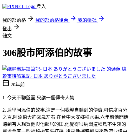
登入
我的部落格
我的部落格後台
我的帳號
登出
雜文
306股市阿添伯的故事
總
幹事耕讀筆記- 日本 ありがとうございました
20年前
1. 今天不聊盤面,只講一個傳奇人物
2. 后里阿添伯的故事,這是一個我親自聽到的傳奇,可信度百分
之百,阿添伯大約60歲左右,在台中大安鄉種水果,六年前他開始
聽到有人想買他與他鄰居的田,他覺得很納悶這種鳥不生淡的
農地會有一些神秘掮客來打探, 後來他探聽到原來政府要建中