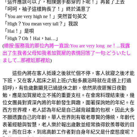
「這件應該可以了，相撲選手都穿的下呢！」再套了上去
「呵呵，袖子這樣夠長了！」終於滿意了
「You are very high ne！」突然冒句英文
「High？You mean very tall？」我說
「Hai！」是唄
「High？Oh！Hai，hai…」
(
總按:服務我的那位內將一直說:You are very long ne！...我露
出了生我者父母知我者加賀屋的表情回答了一句:どういたし
まして...那裡尬那裡尬
)
這些內將在客人抵達之後就忙個不停，客人就寢之後才能
下班，又在客人起床之前上班(六點多晨浴時就在走道上打過
招呼)，有些歲數顯見已過退休之齡，依然夙夜匪懈日夜勤
勉，應是加賀屋屹立不搖的重要支柱。在會席料理結束後，幾
位女團員對資深內將的年齡發生興趣，圍著探詢她的年紀。在
西方世界裡，老人認為年紀是自己越背越重的包袱，因此大多
不願透露自己的年齡。華人世界則有敬老尊賢的傳統，年齡代
表著經驗與智慧，老人樂於報出歲數並經常換得欽羨尊敬的目
光。而在日本，到底高齡工作者對自身年紀又是什麼態度呢？