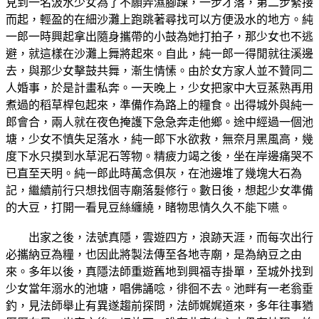
見到一名汲水少女為了不願弄濕腳踝，一步才落，第二步緊接
而起，輕盈的在細沙灘上跑跳著尋找可以方便汲水的地方。純
一郎一時興起拿出隨身攜帶的小鼓為她打拍子，那少女也不逃
避，就這樣在沙灘上舞將起來。自此，純一郎一得閒就往溪邊
去，與那少女擊鼓共舞，漸生情愫。由於女方家人並不贊同二
人婚事，於是計畫私奔。一天晚上，少女把家中大豆蒸熟再用
煮過的稻草桿包起來，準備作為路上的糧食。出得城外與純一
郎會合，兩人就在夜色掩護下急急奔走他鄉。途中經過一個池
塘，少女不慎失足落水，純一郎下水欲救，無奈月黑風高，幾
度下水只摸到水草泥石等物。精疲力竭之後，坐在岸邊痛哭不
已直至天明。純一郎此時萬念俱灰，在池邊堆了幾塊大石為
記，繼續前行只想找個寺廟落髮修行。數日後，想起少女準備
的大豆，打開一看見豆絲纏繞，睹物思情久久不能下嚥。
出家之後，法號真隱，雲遊四方，浪跡天涯，而每次出行
必攜納豆為糧，也因此將製法傳至各地寺廟，是為納豆之由
來。多年以後，真隱法師重遊舊地到興福寺掛單，至城外找到
少女當年溺水的池塘，唱佛誦唸，徘徊不去。池畔有一老翁垂
釣，見法師舉止有異遂趨前探問，法師娓娓道來，多年往事猶