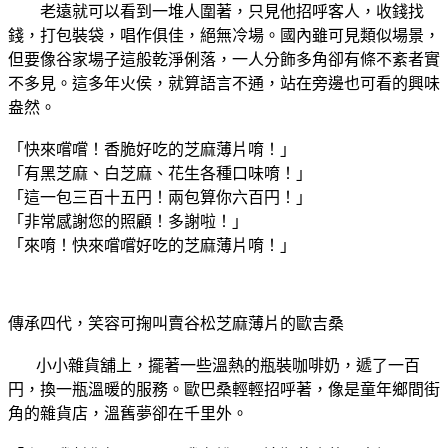
老遠就可以看到一堆人圍著，只見他招呼客人，收錢找
錢，打包裝袋，唱作俱佳，絕無冷場。國內雖可見類似場景，
但要像谷家場子這般乾淨俐落，一人分飾多角卻有條不紊者實
不多見。這多年火侯，就算語言不通，站在旁邊也可看的興味
盎然。
「快來嚐嚐！香脆好吃的芝麻薄片唷！」
「有黑芝麻、白芝麻、花生各種口味唷！」
「這一包三百十五円！兩包算你六百円！」
「非常感謝您的照顧！多謝啦！」
「來唷！快來嚐嚐好吃的芝麻薄片唷！」
傳承四代，笑容可掬叫賣谷松芝麻薄片的歐吉桑
小小雜貨舖上，擺著一些溫熱的瓶裝咖啡奶，遞了一百
円，換一瓶溫暖的服務。歐巴桑輕輕招呼著，像是童年鄉間街
角的雜貨店，溫舊夢卻在千里外。