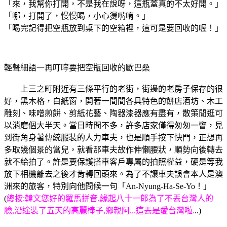
「來，我幫你打開，不是我在說呀，這瓶蓋真的不太好開。」
「哪，打開了，慢慢喝，小心燙嘴唷。」
「喝完記得把空瓶放到桌下的空箱裡，這可是要回收的喔！」
輕聲細語一再叮嚀要把空瓶回收的歐巴桑
上三之町附近有三條平行的老街，街邊的老房子保存的很
好，黑木格，白紙窗，開著一間間各具特色的餅店酒坊、木工
雕刻、味噌煎餅、剪紙花藝、陶器漆器應有盡有，散策閒逛可
以消磨個大半天。當日時間不多，許多店家僅得匆匆一瞥，見
到街角身著傳統服裝的人力車夫，也是順手按下快門，正想再
多取幾個景的當兒，就看那車夫故作伸懶腰狀，順勢向後轉去
就不給拍了。許是要保護搭車客戶專屬的拍照權益，硬是等我
放下相機離去之後才肯轉回頭來。為了不讓車夫誤會本人是澳
洲來的旅客，特別向他問候一句「An-Nyung-Ha-Se-Yo！」
(
總按:韓文您好的羅馬拼音,緣起八十一郎為了不丟台灣人的
臉,沿途裝了五天的高麗棒子,鄉親阿...這丟是愛台灣啦.
..)