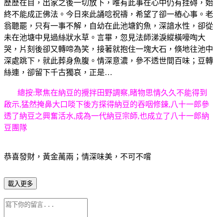
歷歷在目，出家之後一切放下，唯有此事在心中仍有挂碍，始
終不能成正佛法。今日來此誦唸祝禱，希望了卻一樁心事。老
翁聽罷，只有一事不解，自幼在此池塘釣魚，深諳水性，卻從
未在池塘中見過絲狀水草。言畢，忽見法師涕淚縱橫嚎啕大
哭，片刻後卻又轉啼為笑，接著就抱住一塊大石，倏地往池中
深處跳下，就此葬身魚腹。情深意濃，參不透世間百味；豆轉
絲連，卻留下千古獨哀，正是…
總按:聚焦在納豆的攪拌田野調察,睹物思情久久不能得到
啟示,猛然掩鼻大口啖下後方探得納豆的吞咽修鍊,八十一郎參
透了納豆之興奮活水,成為一代納豆宗師,也成立了八十一郎納
豆團隊
恭喜發財，黃金萬兩；情深味美，不可不嚐
載入更多