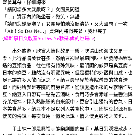
豎著耳朵，仔細聽來
「請問您多大歲數呀？」女團員問道
「…」資深內將跪坐著，微笑，無語
「請問您幾歲啦？」女團員怕她沒聽清楚，又大聲問了一次
「Ah！So-Des-Ne…」資深內將微笑著，我也笑了
(
總幹事日文教室So-Des-Ne就是:說的也是ne
)
出外旅遊，欣賞人情世故是一樂，吃遍山珍海味又是一
樂。此行品嚐美食甚多，然納豆卻是最堪回味。經發酵過程製
造的豆類食品，往往帶有特殊氣味，最明顯的該算是臭豆腐。
日本的納豆，雖然沒有明顯異味，但是獨特的外觀與口感，也
足已讓許多人敬而遠之了。納豆最早見於寺院僧眾的飲食清
單，而納所就是寺院的廚房倉庫，從該處造出來的豆就稱作納
豆。納豆入口帶有一點點苦酒味，食用時多會添加一些醬油與
芥茉攪拌，拌入熱騰騰的白米飯中，更會引出獨特的香氣。日
本美食甚多，納豆本不足以列入美食榜中，只因納豆起源有個
悽美的傳說，每次食用，憶及此說，情之悽更致物之美也…
甲士純一郎是興福寺能樂劇團的鼓手，某日到溪邊散步，