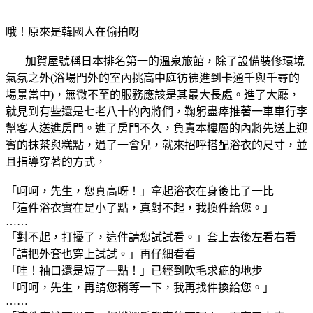
哦！原來是韓國人在偷拍呀
加賀屋號稱日本排名第一的溫泉旅館，除了設備裝修環境
氣氛之外(浴場門外的室內挑高中庭彷彿進到卡通千與千尋的
場景當中)，無微不至的服務應該是其最大長處。進了大廳，
就見到有些還是七老八十的內將們，鞠躬盡瘁推著一車車行李
幫客人送進房門。進了房門不久，負責本樓層的內將先送上迎
賓的抹茶與糕點，過了一會兒，就來招呼搭配浴衣的尺寸，並
且指導穿著的方式，
「呵呵，先生，您真高呀！」拿起浴衣在身後比了一比
「這件浴衣實在是小了點，真對不起，我換件給您。」
……
「對不起，打擾了，這件請您試試看。」套上去後左看右看
「請把外套也穿上試試。」再仔細看看
「哇！袖口還是短了一點！」已經到吹毛求疵的地步
「呵呵，先生，再請您稍等一下，我再找件換給您。」
……