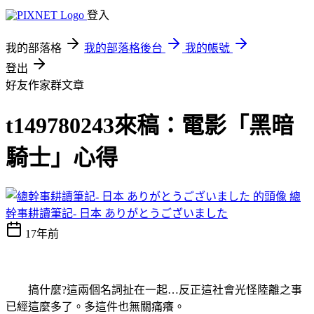
登入
我的部落格
我的部落格後台
我的帳號
登出
好友作家群文章
t149780243來稿：電影「黑暗
騎士」心得
總
幹事耕讀筆記- 日本 ありがとうございました
17年前
搞什麼?這兩個名詞扯在一起…反正這社會光怪陸離之事
已經這麼多了。多這件也無關痛癢。