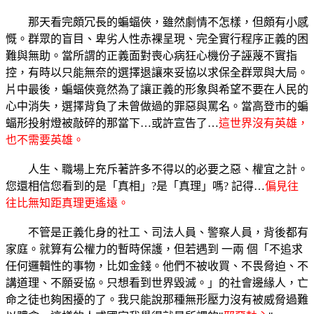
那天看完頗冗長的蝙蝠俠，雖然劇情不怎樣，但頗有小感
慨。群眾的盲目、卑劣人性赤裸呈現、完全實行程序正義的困
難與無助。當所謂的正義面對喪心病狂心機份子誣蔑不實指
控，有時以只能無奈的選擇退讓來妥協以求保全群眾與大局。
片中最後，蝙蝠俠竟然為了讓正義的形象與希望不要在人民的
心中消失，選擇背負了未曾做過的罪惡與罵名。當高登市的蝙
蝠形投射燈被敲碎的那當下…或許宣告了…
這世界沒有英雄，
也不需要英雄。
人生、職場上充斥著許多不得以的必要之惡、權宜之計。
您還相信您看到的是「真相」?是「真理」嗎? 記得…
偏見往
往比無知距真理更遙遠。
不管是正義化身的社工、司法人員、警察人員，背後都有
家庭。就算有公權力的暫時保護，但若遇到 一兩 個「不追求
任何邏輯性的事物，比如金錢。他們不被收買、不畏脅迫、不
講道理、不願妥協。只想看到世界毀滅。」的社會邊緣人，亡
命之徒也夠困擾的了。我只能說那種無形壓力沒有被威脅過難