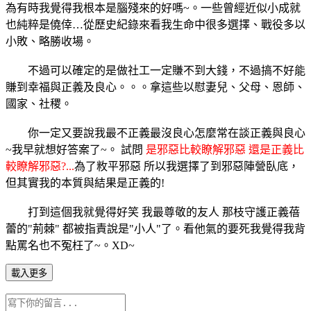
為有時我覺得我根本是腦殘來的好嗎~。一些曾經近似小成就
也純粹是僥倖…從歷史紀錄來看我生命中很多選擇、戰役多以
小敗、略勝收場。
不過可以確定的是做社工一定賺不到大錢，不過搞不好能
賺到幸福與正義及良心。。。拿這些以慰妻兒、父母、恩師、
國家、社稷。
你一定又要說我最不正義最沒良心怎麼常在談正義與良心
~我早就想好答案了~。 試問
是邪惡比較瞭解邪惡 還是正義比
較瞭解邪惡?...
為了敉平邪惡 所以我選擇了到邪惡陣營臥底，
但其實我的本質與結果是正義的!
打到這個我就覺得好笑 我最尊敬的友人 那枝守護正義蓓
蕾的"荊棘" 都被指責說是"小人"了。看他氣的要死我覺得我背
點罵名也不冤枉了~。XD~
載入更多