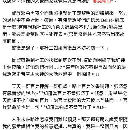
以體會。這樣的人或國家我覺得就是所謂的"
邪惡軸心
"。
或許邪惡黑夜全面壟照後就是正義黎明的即將到來，努力
的過程中不免迷罔、疲憊，有時常想我們的信念 Belief~到底
是什麼?有時想想社工的角色與蝙蝠俠不也很類似嗎?哪邊黑
暗、哪邊需要幫助就往哪裡去。(只是沒他猛地忽然冒出來那
麼帥氣…)
警徽是鴿子，那社工如果有徽章不妨考慮一下→
從警察轉到社工的抉擇到底對不對?這問題困擾了我好幾
十個夜晚。好怕選錯行阿…!!但這無解的答案很自然而然的讓
我想起史帝芬周大神的大話西遊中一個橋段。↓↓↓
某天一群官兵押解一群強盜，路上官兵吃香喝辣。強盜忽
有感而發的說:唉~早知道當官兵不當強盜了。倏忽，周星星從
天而降不小心壓到官兵，讓官兵腰際的大刀彼此互插而亡。官
兵斃命前也是一句:早知道當強盜不當官兵了。XD~
人生未來路途怎樣我們難以預見。那天還有朋友說要跟隨
我的腳步說相信我的智慧選擇…說真的，我是一整個無言，因