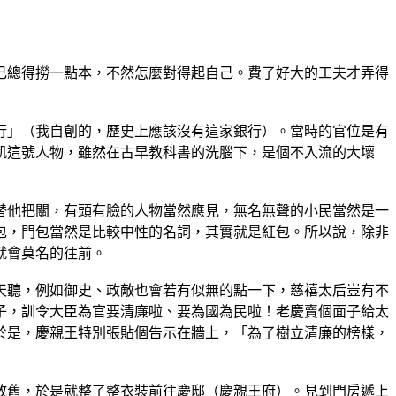
總得撈一點本，不然怎麼對得起自己。費了好大的工夫才弄得
」（我自創的，歷史上應該沒有這家銀行）。當時的官位是有
凱這號人物，雖然在古早教科書的洗腦下，是個不入流的大壞
他把關，有頭有臉的人物當然應見，無名無聲的小民當然是一
包，門包當然是比較中性的名詞，其實就是紅包。所以說，除非
就會莫名的往前。
聽，例如御史、政敵也會若有似無的點一下，慈禧太后豈有不
子，訓令大臣為官要清廉啦、要為國為民啦！老慶賣個面子給太
於是，慶親王特別張貼個告示在牆上，「為了樹立清廉的榜樣，
舊，於是就整了整衣裝前往慶邸（慶親王府）。見到門房遞上