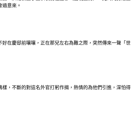
會過意來。
好在慶邸前嚷嚷，正在那兒左右為難之際，突然傳來一聲「世
鴇樣，不斷的對這名外官打躬作揖，熱情的為他們引進，深怕得