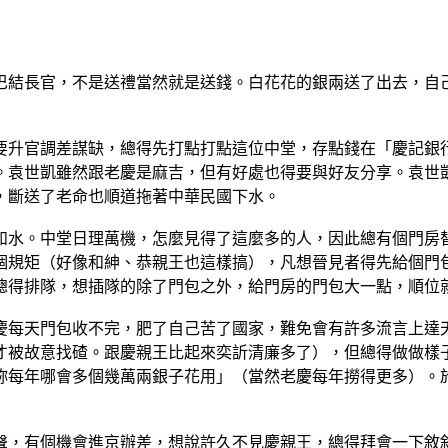
結長官，不是送禮當然就是送錢。白花花的銀兩送了出去，自己
升官調差謀缺，總得先打點打點這位中堂，存點錢在「慶記銀行
。袁世凱雖然跟老慶是麻吉，但有好處也得要與好友分享。袁世
，斷送了老命也順道拖著中華民國下水。
水。中堂日理萬機，怎麼見得了這麼多的人，因此總有個門房替
個規矩（好像和紳、恭親王也這樣搞），凡想晉見者得先給個門
總得排隊，想插隊的除了門包之外，給門房的門包大一點，順位
每天門包收不完，肥了自己苦了國家，難免會有許多流言上達天
才被故意找碴。跟慶親王比起來奕訢清廉多了），但總得做做樣
妳每年哪會多個幾萬兩銀子花用」（當然老慶每年撈得更多）。
，有個機會進京辦差，想說許久不見慶親王，總得拜會一下敘敘