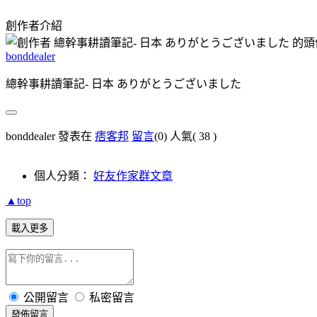
創作者介紹
bonddealer
總幹事耕讀筆記- 日本 ありがとうございました
bonddealer 發表在
痞客邦
留言
(0)
人氣(
38
)
個人分類：
好友作家群文章
▲top
載入更多
公開留言
私密留言
發佈留言