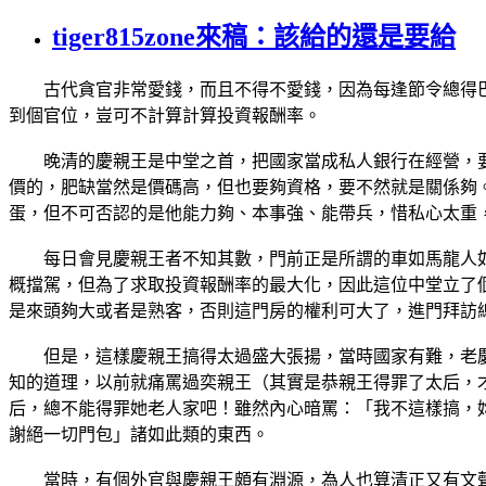
tiger815zone來稿：該給的還是要給
古代貪官非常愛錢，而且不得不愛錢，因為每逢節令總得巴
到個官位，豈可不計算計算投資報酬率。
晚清的慶親王是中堂之首，把國家當成私人銀行在經營，要
價的，肥缺當然是價碼高，但也要夠資格，要不然就是關係夠
蛋，但不可否認的是他能力夠、本事強、能帶兵，惜私心太重
每日會見慶親王者不知其數，門前正是所謂的車如馬龍人如
概擋駕，但為了求取投資報酬率的最大化，因此這位中堂立了
是來頭夠大或者是熟客，否則這門房的權利可大了，進門拜訪
但是，這樣慶親王搞得太過盛大張揚，當時國家有難，老慶
知的道理，以前就痛罵過奕親王（其實是恭親王得罪了太后，
后，總不能得罪她老人家吧！雖然內心暗罵：「我不這樣搞，
謝絕一切門包」諸如此類的東西。
當時，有個外官與慶親王頗有淵源，為人也算清正又有文聲