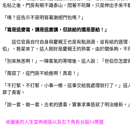
名帖之後，門房有眼不識泰山，悶著不吭聲，只是伸出手來不
「咦？這告示不是明寫著謝絕門包嗎？」
「寫是這麼寫，講是這麼講，但該給的還是要給！」
這位官員自忖自身與慶親王也是有點淵源，豈有給的道理，
伯」，救星來了。這人剛好是慶親王的熟客，由於關係夠，不
「別來無恙啊！」一陣客氣的寒喧後，這人說：「世伯您怎麼
「甭提了，這門房不給進啊！真是！」
「不打緊，不打緊，小事一樁，這事交給我處理就行了。」這
罪了貴客。
「說一套、做一套，古老的遺毒。實事求事造就了明治維新。
收盤後的人生宣佈絕版以及右下角有台股F4票選