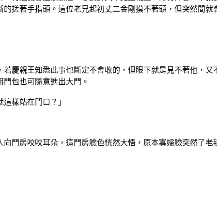
斷的搓著手指頭。這位老兄起初丈二金剛摸不著頭，但突然間就
若慶親王知悉此事也斷定不會收的，但眼下就是見不著他，又不
用門包也可隨意進出大門。
就這樣站在門口？」
人向門房咬咬耳朵，這門房臉色恍然大悟，原本寡婦臉突然了老
」