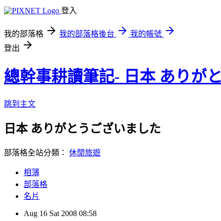
登入
我的部落格
我的部落格後台
我的帳號
登出
總幹事耕讀筆記- 日本 ありが
跳到主文
日本 ありがとうございました
部落格全站分類：
休閒旅遊
相簿
部落格
名片
Aug
16
Sat
2008
08:58