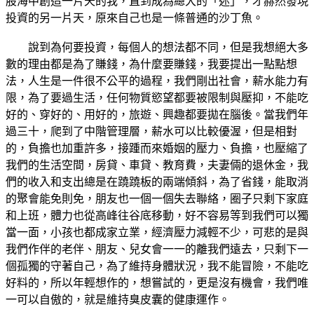
股海中創造一片天的我，直到成為總大的「迷」，才赫然發現
投資的另一片天，原來自己也是一條普通的沙丁魚。
說到為何要投資，每個人的想法都不同，但是我想絕大多
數的理由都是為了賺錢，為什麼要賺錢，我要提出一點點想
法，人生是一件很不公平的過程，我們剛出社會，薪水能力有
限，為了要過生活，任何物質慾望都要被限制與壓抑，不能吃
好的、穿好的、用好的，旅遊、興趣都要拋在腦後。當我們年
過三十，爬到了中階管理層，薪水可以比較優渥，但是相對
的，負擔也加重許多，接踵而來婚姻的壓力、負擔，也壓縮了
我們的生活空間，房貸、車貸、教育費，夫妻倆的退休金，我
們的收入和支出總是在蹺蹺板的兩端傾斜，為了省錢，能取消
的聚會能免則免，朋友也一個一個失去聯絡，圈子只剩下家庭
和上班，體力也從高峰往谷底移動，好不容易等到我們可以獨
當一面，小孩也都成家立業，經濟壓力減輕不少，可悲的是與
我們作伴的老伴、朋友、兒女會一一的離我們遠去，只剩下一
個孤獨的守著自己，為了維持身體狀況，我不能冒險，不能吃
好料的，所以年輕想作的，想嘗試的，更是沒有機會，我們唯
一可以自傲的，就是維持臭皮囊的健康運作。