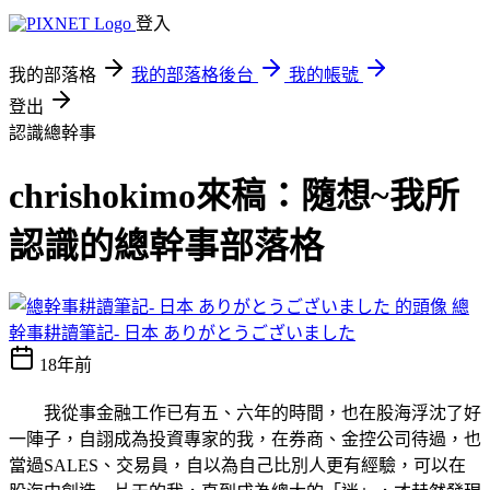
登入
我的部落格
我的部落格後台
我的帳號
登出
認識總幹事
chrishokimo來稿：隨想~我所
認識的總幹事部落格
總
幹事耕讀筆記- 日本 ありがとうございました
18年前
我從事金融工作已有五、六年的時間，也在股海浮沈了好
一陣子，自詡成為投資專家的我，在券商、金控公司待過，也
當過SALES、交易員，自以為自己比別人更有經驗，可以在