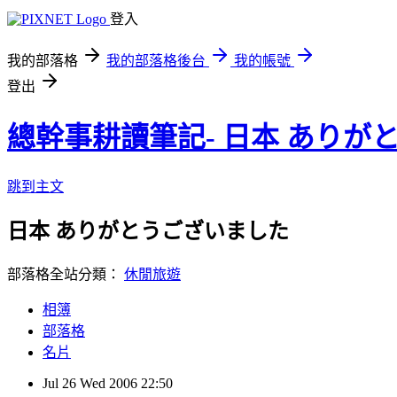
登入
我的部落格
我的部落格後台
我的帳號
登出
總幹事耕讀筆記- 日本 ありが
跳到主文
日本 ありがとうございました
部落格全站分類：
休閒旅遊
相簿
部落格
名片
Jul
26
Wed
2006
22:50