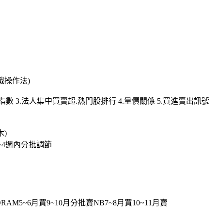
戰操作法)
數 3.法人集中買賣超.熱門股排行 4.量價關係 5.買進賣出訊號
木)
2~4週內分批調節
AM5~6月買9~10月分批賣NB7~8月買10~11月賣