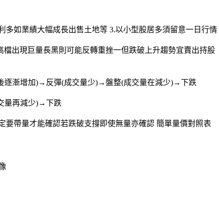
發性利多如業績大幅成長出售土地等 3.以小型股居多須留意一日行情
2.高檔出現巨量長黑則可能反轉重挫一但跌破上升趨勢宜賣出持股
逐漸增加)→反彈(成交量少)→盤整(成交量在減少)→下跌
交量再減少)→下跌
定要帶量才能確認若跌破支撐即使無量亦確認 簡單量價對照表