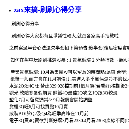
zax來搞-刷刷心得分享
刷刷心得分享
刷刷心得大家都有且爭議性較大,就煩各家高手指教啦
之前寫過半套心法還欠半套招下篇預告:後半套(傻瓜密度實
如何在盤中玩刷刷挑選股票 : 1.景氣循環 2.分類指數→類股指
產業景氣循環: 10月為集團股可以留意的時間點(遠東.台塑)
紙漿一般而言會在11月調價(北美進入冬季氣候濕冷不適伐
水泥2Q淡4Q旺 營建329.928檔期前1個月買(若看好)檔期後
觀光.軟體寒暑假前買 鋼鐵4Q最佳2Q次之1Q跟3Q較淡
塑化7月可留意通常8~9月報價會開始調整
貨櫃3Q旺6月可找買點10月賣
散裝BDI於Q2及Q4為旺季高峰在11月前
電子3Q買4Q賣欲判斷好壞3月看2330.4月看2303(產線不同)DR