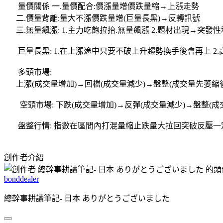
量價關係 一.量價配合:價漲量增價跌量縮→上漲走勢
二.價量背離:量大不漲價跌量增(巨量長黑)→反轉訊號
三.無量飆漲: 1.主力吃飽拉抬.無量飆漲 2.題材出現→突
巨量長黑: 1.在上漲途中只要不破上升趨勢換手後會再上 
多頭市場:
上漲(成交量增加)→回檔(成交量減少)→盤整(成交量先萎縮後
空頭市場: 下跌(成交量增加)→反彈(成交量減少)→盤整(成
盤整行情: 指數在區間內打混量縮止跌量大拉回突破反壓一
創作者介紹
bonddealer
總幹事耕讀筆記- 日本 ありがとうございました