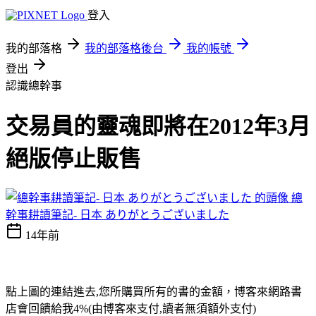
登入
我的部落格
我的部落格後台
我的帳號
登出
認識總幹事
交易員的靈魂即將在2012年3月
絕版停止販售
總
幹事耕讀筆記- 日本 ありがとうございました
14年前
點上圖的連結進去,您所購買所有的書的金額，博客來網路書
店會回饋給我4%(由博客來支付,讀者無須額外支付)