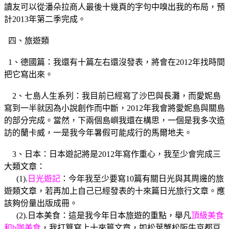
讀友可以從潘朵拉商人最後十幾頁的字句中嗅出我的布局，預
計2013年第二季完成。
四、旅遊類
1、德國篇：我還有十篇左右還沒發表，將會在2012年找時間
把它寫出來。
2、七島人生系列：我目前已經寫了沙巴與長灘，而愛妮島
寫到一半就因為小說創作而中斷，2012年我會將愛妮島與關島
的部分完成。當然，下兩個島嶼我還在構思，一個是我多次造
訪的蘭卡威，一是我今年暑假可能成行的馬爾地夫。
3、日本：日本遊記將是2012年寫作重心，我至少會完成三
大類文章：
(1).
日光遊記
：今年我至少要寫10篇有關日光與其周邊的旅
遊類文章，若再加上自己已經發表的十來篇日光旅行文章。應
該夠份量出版成冊。
(2).日本美食：這是我今年日本旅遊的重點，舉凡
頂級美食
和b咖美食
，我打算寫上十來篇文章，如松葉蟹松阪牛京都豆