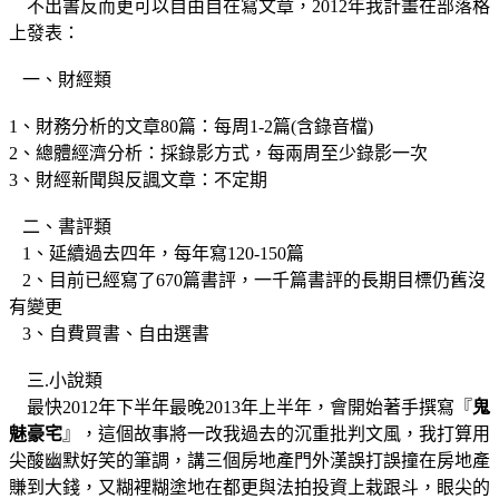
不出書反而更可以自由自在寫文章，2012年我計畫在部落格
上發表：
一、財經類
1、財務分析的文章80篇：每周1-2篇(含錄音檔)
2、總體經濟分析：採錄影方式，每兩周至少錄影一次
3、財經新聞與反諷文章：不定期
二、書評類
1、延續過去四年，每年寫120-150篇
2、目前已經寫了670篇書評，一千篇書評的長期目標仍舊沒
有變更
3、自費買書、自由選書
三.小說類
最快2012年下半年最晚2013年上半年，會開始著手撰寫『
鬼
魅豪宅
』，這個故事將一改我過去的沉重批判文風，我打算用
尖酸幽默好笑的筆調，講三個房地產門外漢誤打誤撞在房地產
賺到大錢，又糊裡糊塗地在都更與法拍投資上栽跟斗，眼尖的