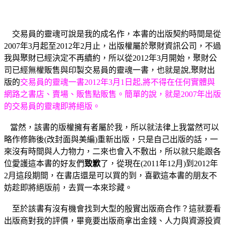
交易員的靈魂可說是我的成名作，本書的出版契約時間是從
2007年3月起至2012年2月止，出版權屬於聚財資訊公司，不過
我與聚財已經決定不再續約，所以從2012年3月開始，聚財公
司已經無權販售與印製交易員的靈魂一書，也就是說,聚財出
版的
交易員的靈魂一書2012年3月1日起,將不得在任何實體與
網路之書店、賣場、販售點販售。簡單的說，就是2007年出版
的交易員的靈魂即將絕版。
當然，該書的版權擁有者屬於我，所以就法律上我當然可以
略作修飾後(改封面與美編)重新出版，只是自己出版的話，一
來沒有時間與人力物力，二來也會入不敷出，所以就只能跟各
位愛護這本書的好友們
致歉
了，從現在(2011年12月)到2012年
2月這段期間，在書店還是可以買的到，喜歡這本書的朋友不
妨趁即將絕版前，去買一本來珍藏。
至於該書有沒有機會找到大型的殷實出版商合作？這就要看
出版商對我的評價，畢竟要出版商拿出金錢、人力與資源投資