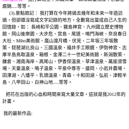
腐鍋.....等等。
(3).景點遊記： 我打算在今年將過去幾年和未來一年造訪
過，但卻還沒寫成文字記錄的地方，全數寫出當成自己人生的
回憶錄，如： 長崎和平公園、霧島神宮、九州國立歷史博物
館、岡山後樂園、大步危、宮島、尾道、鳴門海峽、奈良春日
大社、Miho美術館、嵐山渡月橋、伏見、二年坂三年坂散
策、琵琶湖比良山、三國溫泉、福井手工眼鏡、伊勢神宮、志
摩半島鳥取溫泉、箱根、金澤二十一世紀美術館、新潟散策、
鎌倉、湘南海岸、高尾山、伊香保溫泉、草津溫泉、萬座滑雪
場、天童溫泉、鳴子溫泉、平泉中尊寺、盛岡、小岩井農場、
田澤湖、八燔平、乳頭溫泉、青森、十和田湖、弘前、津輕半
島、八甲田山、白神山地.....等等。
把花在出版的心血和時間來寫大量文章，這就是我2012年的
計畫。
我的最新作品: