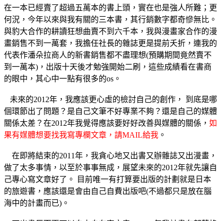
在一本已經賣了超過五萬本的書上頭，實在也是強人所難；更
何況，今年以來與我有關的三本書，其行銷數字都奇慘無比。
與豹大合作的耕讀狂想曲賣不到六千本，我與漫畫家合作的漫
畫銷售不到一萬套，我擔任社長的雜誌更是提前夭折，連我的
代表作潘朵拉商人的新書銷售都不盡理想(預購期間竟然賣不
到一萬本)，出版十天後才勉強開始二刷，這些成績看在書商
的眼中，其心中一點有很多的os。
未來的2012年，我應該更心虛的檢討自己的創作， 到底是哪
個環節出了問題？是自己文筆不好專業不夠？還是自己的媒體
關係太差？在2012年我覺得應該要好好改善與媒體的關係，
如
果有媒體想要找我寫專欄文章，請MAIL給我
。
在即將結束的2011年，我貪心地又出書又辦雜誌又出漫畫，
做了太多事情，以至於事事無成，展望未來的2012年就先讓自
己專心寫文章好了。 目前唯一有打算要出版的計劃就是日本
的旅遊書，應該還是會由自己自費出版吧(不過都只是放在腦
海中的計畫而已)。