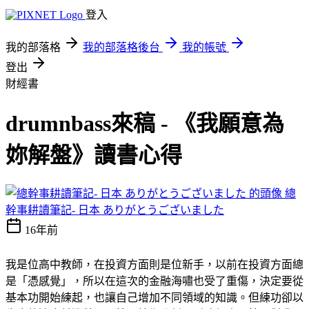
登入
我的部落格
我的部落格後台
我的帳號
登出
財經書
drumnbass來稿 - 《我願意為
妳解盤》讀書心得
總
幹事耕讀筆記- 日本 ありがとうございました
16年前
我是位高中教師，在投資方面則是位新手，以前在投資方面總
是「憑感覺」，所以在這次的金融海嘯也受了重傷，決定要從
基本功開始練起，也讓自己增加不同領域的知識。但練功卻以