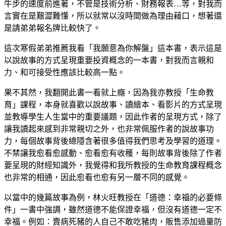
牛步的速度前進著，不管是技術分析、財務報表…等，對我而
言實在是艱澀難懂，所以就常以沒時間做為理由藉口，想著還
是請弟弟報名牌比較快了。
這次寒假弟弟推薦我看「我願意為你解盤」這本書，表示這是
以說故事的方式呈現重要投資概念的一本書，對我而言親和
力、和可接受性應該比較高一點。
果不其然，我翻開此書一看就上癮，因為我亦教授「生命教
育」課程，本身就喜歡以說故事、讀繪本、看影片的方式呈現
並教導學生人生當中的重要議題，因此作者的呈現方式，除了
讓我讀起來感到非常親切之外，也非常佩服作者的說故事功
力，每個故事背後總隱含著很多值得我們思考及學習的道理。
不禁讓我愈看愈感動、愈看愈有收穫，每則故事背後除了作者
要呈現的財經知識外，我覺得和我所教授的生命教育課程概念
也非常的相通，因此愈看也愈有另一層不同的感覺。
以當中的幾篇故事為例，林火旺教授在「道德：幸福的必要條
件」一書中強調，雖然道德不能保證幸福，但沒有道德一定不
幸福。例如：賣病死豬的人自己不敢吃豬肉，販售添加過量防