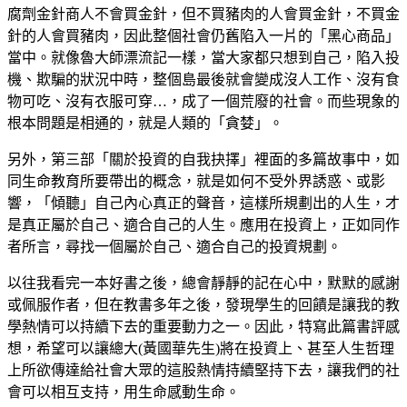
腐劑金針商人不會買金針，但不買豬肉的人會買金針，不買金
針的人會買豬肉，因此整個社會仍舊陷入一片的「黑心商品」
當中。就像魯大師漂流記一樣，當大家都只想到自己，陷入投
機、欺騙的狀況中時，整個島最後就會變成沒人工作、沒有食
物可吃、沒有衣服可穿…，成了一個荒廢的社會。而些現象的
根本問題是相通的，就是人類的「貪婪」。
另外，第三部「關於投資的自我抉擇」裡面的多篇故事中，如
同生命教育所要帶出的概念，就是如何不受外界誘惑、或影
響，「傾聽」自己內心真正的聲音，這樣所規劃出的人生，才
是真正屬於自己、適合自己的人生。應用在投資上，正如同作
者所言，尋找一個屬於自己、適合自己的投資規劃。
以往我看完一本好書之後，總會靜靜的記在心中，默默的感謝
或佩服作者，但在教書多年之後，發現學生的回饋是讓我的教
學熱情可以持續下去的重要動力之一。因此，特寫此篇書評感
想，希望可以讓總大(黃國華先生)將在投資上、甚至人生哲理
上所欲傳達給社會大眾的這股熱情持續堅持下去，讓我們的社
會可以相互支持，用生命感動生命。