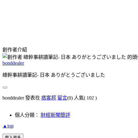
創作者介紹
bonddealer
總幹事耕讀筆記- 日本 ありがとうございました
bonddealer 發表在
痞客邦
留言
(0)
人氣(
102
)
個人分類：
財經新聞簡評
▲top
載入更多