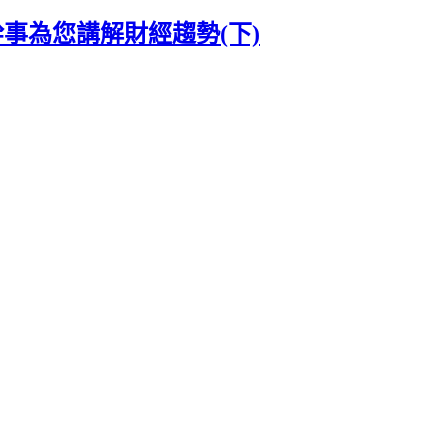
點 總幹事為您講解財經趨勢(下)