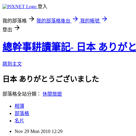
登入
我的部落格
我的部落格後台
我的帳號
登出
總幹事耕讀筆記- 日本 ありが
跳到主文
日本 ありがとうございました
部落格全站分類：
休閒旅遊
相簿
部落格
名片
Nov
29
Mon
2010
12:29