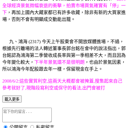
全球經濟景氣微幅衰退的衝擊，拍賣市場買氣確實有「停」一
下
，再加上國內大藏家都已有許多收藏，除非有新的大買家進
場，否則不會有明顯成交動能出籠。
九、鴻海 (2317) 今天上午股東會不開放媒體進場，不過，
根據先行離場的法人轉述董事長郭台銘在會中的說法指出，郭
台銘認為鴻海第二季營收成長率與第一季相差不大，而且因為
今年變化較大，
下半年景氣還不是很明朗
，也由於景氣因素，
所以鴻海今年配股跟去年一樣，保留現金在手上。
2008/6/2:這些實質利空,這兩天大概都會被掩蓋,搜集起來自己
參考就好了,現階段寫利空或保守的看法,出門會被打
載入更多
公開留言
私密留言