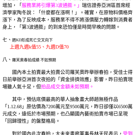
增加，「
服務業將引爆第3波通膨。」
瑞信證券亞洲區首席經
濟學家陶冬說：「什麼都在漲啊！」。確實，在原物料價格齊
漲下，為了反映成本，服務業不得不將漲價壓力轉嫁到消費者
身上，「第3波通膨」的到來恐怕僅是時間早晚的問題。
七、
週KD形成死亡交叉向下
上週九週k值55、九週D值70
八、
羅芙奧春拍成績 不如預期
國內本土拍賣最大拍賣公司羅芙奧昨舉辦春拍，受佳士得
日前舉辦亞洲首次夜拍的「資金排擠效應」影響，昨日拍賣現
場雖人氣十足，但
拍品成交金額未如預期。
其中，預估底價最高的華人抽象畫大師趙無極作品
「1.12.68」原估價為7200萬元至9500萬元，昨日卻僅以6500萬
元成交，遠低於市場預期，也凸顯國內藝術拍賣市場已呈現
「回歸理性」的盤整格局。
對於國內此次春拍，大未來畫廊董事長林天民表示，
受到