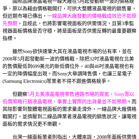
國際品牌液晶電視一線大廠在5月起發動新一波的價格競
爭，原以為藉由價格戰開打，可拱大整體液晶電視的銷售量，
但近期市場已傳出，
一線品牌大廠發動的價格戰成效恐不如原
先預期
，且經此，也將影響電視面板的供需情況，且第3季監
視器面板價格是否守穩，將是面板是否供需反轉的最重要觀察
指標。
雖然Sony欲快速鞏大其在液晶電視市場的佔有率，並在
2008年5月起發動新一波的價格戰，除把32吋液晶電視在北美
的售價壓低到699美元的新低價位外，40與46吋液晶電視也有
一定的降價幅度出現。而Sony大舉調降售價，也讓三星電子
(Samsung Electronics)等業者不得不跟進價格競爭。
但觀察
5月北美液晶電視零售通路市場的買氣，Sony等以
低價策略行銷液晶電視，事實上實際的出貨量並不如預期
。而
其除影響到整體電視面板的需求量走滑外，一線品牌大廠價格
戰開打，並擠壓到二線品牌業者液晶電視的銷售狀況，讓電視
面板的需求情況更不樂觀。
台灣一線面板業者則指出，大體來說，2008年面板供需情