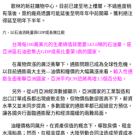
歌林的新莊購物中心，目前已建至地上樓層，不過進度稍
有落後，簽約廠商透露可能延後至明年年中前開幕，獲利挹注
得延至明年下半年。
六、以石油消耗量與GDP成長做比較
台灣每100萬美元的生產總值就需要143.6噸的石油量，是
亞洲區石油密集占GDP成長比重第3高的國家。
在萬物齊漲的廣泛衝擊下，通膨問題已成為全球性危機，
以目前通膨兩大主兇—油價和糧價的大幅飆漲來看，
輸入性通
膨全面衝擊亞洲國家，亞洲平均CPI恐將再增3.5個百分點。
另外，從4月亞洲經濟數據顯示，亞洲國家的工業製造和
出口訂單成長都出現疲軟走勢，但物價指數卻居高不下，薪資
水準又並未同步提高，多數國家的通膨率都已超過官方預估，
讓各國央行面臨通膨壓力和經濟趨緩的兩難局面。
油糧價格同飆升，在資產保值的概念下，導致房價、租金
水漲船高；然而，在租金提高、大陸勞動合同法造成勞資成本