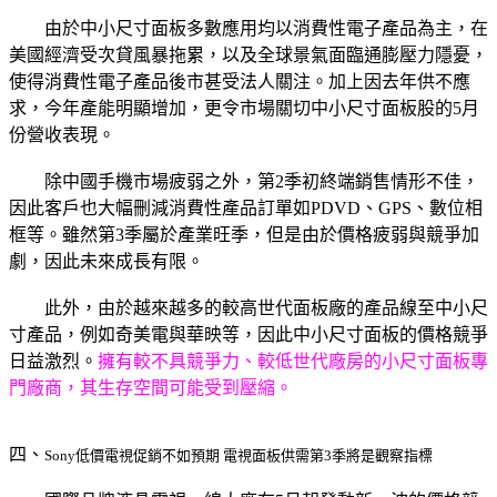
由於中小尺寸面板多數應用均以消費性電子產品為主，在
美國經濟受次貸風暴拖累，以及全球景氣面臨通膨壓力隱憂，
使得消費性電子產品後市甚受法人關注。加上因去年供不應
求，今年產能明顯增加，更令市場關切中小尺寸面板股的5月
份營收表現。
除中國手機市場疲弱之外，第2季初終端銷售情形不佳，
因此客戶也大幅刪減消費性產品訂單如PDVD、GPS、數位相
框等。雖然第3季屬於產業旺季，但是由於價格疲弱與競爭加
劇，因此未來成長有限。
此外，由於越來越多的較高世代面板廠的產品線至中小尺
寸產品，例如奇美電與華映等，因此中小尺寸面板的價格競爭
日益激烈。
擁有較不具競爭力、較低世代廠房的小尺寸面板專
門廠商，其生存空間可能受到壓縮。
四、
Sony低價電視促銷不如預期 電視面板供需第3季將是觀察指標