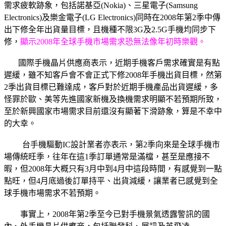
需求疲軟跡象，包括諾基亞(Nokia)、三星電子(Samsung
Electronics)及樂金電子(LG Electronics)同時在2008年第2季中傳
出下修全年出貨量目標，且機種不限3G及2.5G手機均同步下
修，
顯示2008年全球手機市場需求恐無法像年初時樂觀。
國際手機晶片供應商表示，近期手機客戶需求確實是有點
遲緩，雖不知客戶會不會正式下修2008年手機出貨目標，然第
2季出貨目標已難達成，客戶對於近期手機產品出貨遲緩，多
怪罪於歐、美等先進國家新機及換機需求明顯不若預期所致，
至於新興國家市場需求目前還沒有顯著下滑跡象，算是不幸中
的大幸。
台手機驅動IC設計業者亦表示，第2季向來是全球手機市
場傳統旺季，往年在這1季訂單通常是滿檔，甚至是應接不
暇，但2008年大概只有3月中到4月中這段時間，有感覺到一點
點旺，但4月底過後訂單持平、出貨減緩，讓業者已感覺到全
球手機市場需求不若預期。
事實上，2008年第2季至今已對手機景氣透露警訊的國