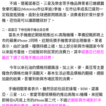
不過，隨著諾基亞、三星及樂金等手機品牌業者已連續蠶
食摩托羅拉(Motorola)市佔率逾2季後，在市佔率成長已達到一
定程度瓶頸後，面對全球通膨問題高漲，消費者對於買什麼手
機，恐怕是可以講跟聽就好了。
二、諾基亞 下修低階手機出貨目標
當各大手機廠近期競相推出3G高階機種，準備迎戰即將上
市的蘋果iPhone 2同時，近期低價手機需求卻出現雜音，業者
表示，由於油價、糧價持續上揚，加上部分新興市場國家今年
以來股市重挫，已經壓抑到民眾的消費力，其中
諾基亞已經在
最近下調了低階手機出貨目標。
今年以來石油的價格持續飆漲，加上米、麥、黃豆等主要
糧食的價格也幾乎漲翻天，基本生活必需品價格的翻揚，通膨
加劇的結果，影響到新興市場民眾的消費。
手機相關業者表示，雖然目前包括宏達電、RIM、諾基
亞、三星、LG、索愛等都很積極的推出高階3G機種，來迎戰
即將在6月底上市的iPhone第二代，不過
近期新興市場對於中
低階機種的需求，確實出現減弱的現象。