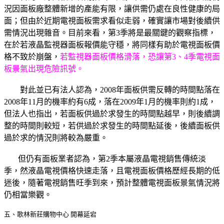
況因面板廠整體新增的產能有限，讓供需仍處在良性健康的局
面；但由於近期電視面板需求看似走弱，確實讓市場對後續供
需情況出現雜音。目前來看，第3季將是最關鍵的觀察指標，
在於若液晶監視器面板報價能守穩，將同樣有助於電視面板價
格不致於崩盤，
若監視器面板價格滑落，恐讓第3、4季電視面
板景氣出現危險訊號。
對此並已有法人認為，2008年面板供需反轉的時間點落在
2008年11月的機率約有6成，落在2009年1月的機率則約1成，
但法人也指出，若面板供過於求發生的時間點越早，則後續調
整的時間則較短，若供過於求發生的時間點延後，後續面板供
過於求的情況則將較為嚴重。
但仍有面板業者認為，第2季本屬液晶電視銷售傳統淡
季，然液晶電視價格快速走落，且電視面板價格歷經長期的低
迷後，隨著電視銷售旺季到來，預計整體電視面板景氣情況將
仍相當樂觀。
五、歌林新莊購物中心 開幕延宕