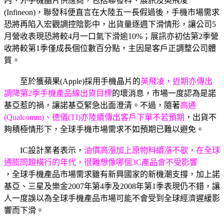
內、外手機晶片供應商，包括聯發科、展訊及英飛凌
(Infineon)，聯發科便直言在大陸五一長假過後，手機市場需求
恐將再陷入宏觀調控陰影中，出貨量逐週下滑情形，讓公司5
月營收表現恐將較4月一口氣下滑逾10%；展訊亦初估第2季營
收將較第1季僅成長個位數百分點，主因是客戶正調整公司體
質。
至於獲蘋果(Apple)採用手機晶片的
英飛凌，近期亦傳出
調降第2季手機產品線出貨目標
的壞消息，市場一度認為是諾
基亞惹的禍，讓諾基亞緊急出面澄清。不過，隨著
高通
(Qualcomm)、德儀(TI)亦陸續傳出客戶下單不若預期
，出貨不
夠積極情形下，全球手機市場需求不如預期已難以避免。
IC設計業者表示，
油價高漲加上原物料續漲不歇，在全球
通膨問題橫行的年代，很難想像哪個3C產品會不受影響
，全球手機產品市場需求雖有新興國家的新機潮支撐，加上諾
基亞、三星及樂金2007年第4季及2008年第1季表現仍不錯，讓
人一度誤以為全球手機產品市場可能不會受到全球經濟遲緩影
響而下滑。