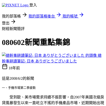
登入
我的部落格
我的部落格後台
我的帳號
登出
財經新聞簡評
080602新聞重點集錦
總
幹事耕讀筆記- 日本 ありがとうございました
18年前
這是2008/6/2的新聞
一、手機市場第二季疲軟
受到歐、美市場需求持續不振影響，自2007年美國次級房
貸風暴發生以來一直屹立不搖的手機產品市場，近期開始出現