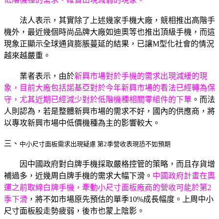
法人表示，其實除了上述幾家手機大廠，競相推出高階手
機外，最近幾個時尚品牌大廠如迪奧等也推出頂級手機，而這
現象正顯示全球通貨膨脹蔓延的結果，已讓M型化社會的情況
越來越嚴重。
業者表示，由於
新興市場對於手機的需求出現減緩的現
象，目前大廠包括諾基亞對於今年新興市場的看法已經轉為保
守，尤其近期已經減少對於低階機種相關零組件的下單
。而法
人則認為，若是整體新興市場的需求不好，國內的供應商，將
以專攻新興市場中低價機種為主的影響較大。
三、
中小尺寸面板需求出現疑慮 第2季營收表現恐不如預期
因中國政府對白牌手機採取嚴格控管的策略，而且存貨增
補過多，近幾周白牌手機的需求大幅下滑。
中國政府計畫在奧
運之前取締白牌手機，牽動小尺寸面板廠商的營收可能於第2
季下滑
，將不如市場原先預估的單季10%成長幅度。上周中小
尺寸面板股走勢疲弱，後市也蒙上陰影。