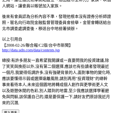
人網站，讓會員以帳號加入家族。
後來有會員認為分析內容不準，發現他根本沒有證券分析師證
照，匿名向行政院金融監督管理委員會檢舉，金管會轉送給台
北市調查處調查後，移送台中地檢署偵辦。
以上引用自
【2008-02-26/聯合報/C2版/台中市新聞】
http://data.udn.com/data/contents.jsp
總按:有許多朋友一直希望我開課或一直要問我的投資建議,除
了笑笑與挽拒以外,沒有第二個選擇,應該也有些讀者發現最近
一個月,我變得低調許多,沒有強硬背景的人,面對事物的變化時,
應該要懂得示弱或選擇遠離風險,請別再用"投資理財"的總幹
事來看待本人,未來這個園地將轉成個人創作與更學術更人文
以及遊憩休閒的色彩,別人踏到的地雷,至少我應該選擇學著避
免與閃躲,該保護自己的,還是要保護一下,請好友們原諒我近月
來的沉潛,
載入更多