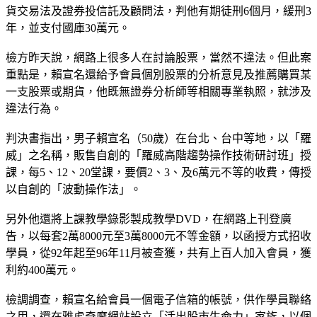
貨交易法及證券投信託及顧問法，判他有期徒刑6個月，緩刑3
年，並支付國庫30萬元。
檢方昨天說，網路上很多人在討論股票，當然不違法。但此案
重點是，賴宣名還給予會員個別股票的分析意見及推薦購買某
一支股票或期貨，他既無證券分析師等相關專業執照，就涉及
違法行為。
判決書指出，男子賴宣名（50歲）在台北、台中等地，以「羅
威」之名稱，販售自創的「羅威高階趨勢操作技術研討班」授
課，每5、12、20堂課，要價2、3、及6萬元不等的收費，傳授
以自創的「波動操作法」。
另外他還將上課教學錄影製成教學DVD，在網路上刊登廣
告，以每套2萬8000元至3萬8000元不等金額，以函授方式招收
學員，從92年起至96年11月被查獲，共有上百人加入會員，獲
利約400萬元。
檢調調查，賴宣名給會員一個電子信箱的帳號，供作學員聯絡
之用，還在雅虎奇摩網站設立「活出股市生命力」家族，以個