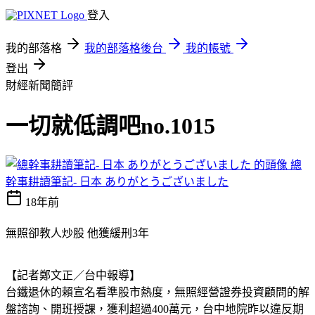
登入
我的部落格
我的部落格後台
我的帳號
登出
財經新聞簡評
一切就低調吧no.1015
總
幹事耕讀筆記- 日本 ありがとうございました
18年前
無照卻教人炒股 他獲緩刑3年
【記者鄭文正／台中報導】
台鐵退休的賴宣名看準股市熱度，無照經營證券投資顧問的解
盤諮詢、開班授課，獲利超過400萬元，台中地院昨以違反期